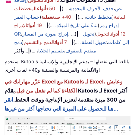
أفضل 15 مجموعات الأدوات
:
12
أدوات
النصوص
(
إضافة
نص
،
حذف الأحرف المحددة
، ...)
|
50+
أنواع
المخططات
البيانية
(
مخطط جانت
، ...)
|
40+ صيغ
عملية
(
حساب العمر
إدراج رمز
(
بناءً على تاريخ الميلاد
، ...)
|
19
أدوات
الإدراج
12
أدوات
التحويل
(
تحويل
|
، ...)
إدراج صورة من المسار
،
QR
إلى كلمات
،
تحويل العملة
، ...)
|
7
أدوات
الدمج والتقسيم
(
دمج
متقدم للصفوف
،
تقسيم الخلايا
، ...)
|
...وأكثر
استخدم Kutools باللغة التي تفضلها – يدعم الإنجليزية والإسبانية
والألمانية والفرنسية والصينية و40+ لغات أخرى!
عزّز مهاراتك في Excel مع Kutools لـ Excel، وعايش
الكفاءة كما لم تفعل من قبل.
يقدّم Kutools لـ Excel أكثر
من 300 ميزة متقدمة لتعزيز الإنتاجية ووقت الحفظ.
انقر
هنا للحصول على الميزة التي تحتاجها أكثر من غيرها...