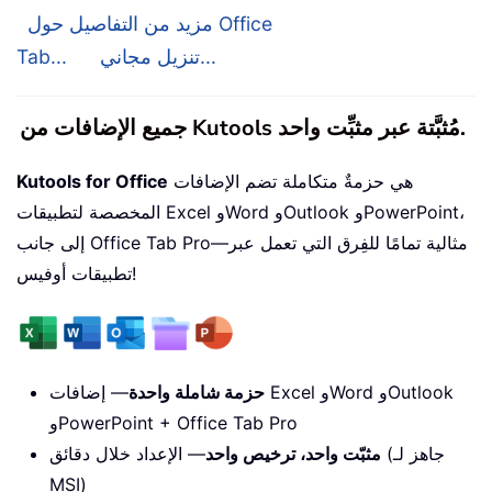
مزيد من التفاصيل حول Office
تنزيل مجاني...
Tab...
جميع الإضافات من Kutools مُثبَّتة عبر مثبِّت واحد.
هي حزمةٌ متكاملة تضم الإضافات
Kutools for Office
المخصصة لتطبيقات Excel وWord وOutlook وPowerPoint،
إلى جانب Office Tab Pro—مثالية تمامًا للفِرق التي تعمل عبر
تطبيقات أوفيس!
حزمة شاملة واحدة
— إضافات Excel وWord وOutlook
وPowerPoint + Office Tab Pro
مثبّت واحد، ترخيص واحد
— الإعداد خلال دقائق (جاهز لـ
MSI)