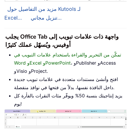
مزيد من التفاصيل حول Kutools لـ
تنزيل مجاني...
Excel...
يجلب Office Tab واجهة ذات علامات تبويب إلى
أوفيس، ويُسهّل عملك كثيرًا
تمكّن من التحرير والقراءة باستخدام علامات التبويب في
، وPublisher وAccess
Word وExcel وPowerPoint
وVisio وProject.
افتح وأنشئ مستندات متعددة في علامات تبويب جديدة
داخل النافذة نفسها، بدلاً من فتحها في نوافذ منفصلة.
يزيد إنتاجيتك بنسبة 50% ويوفّر مئات النقرات بالفأرة كل
يوم!