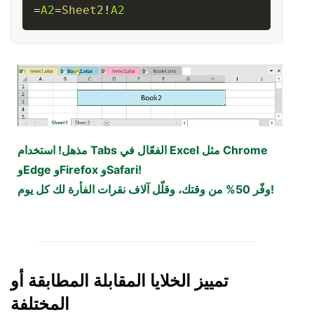
Copy
=
A2
=
Sheet2
!
A2
مذهل! استخدام Tabs الفعّال في Excel مثل Chrome
وEdge وFirefox وSafari!
وفّر 50% من وقتك، وقلّل آلاف نقرات الفأرة لك كل يوم!
تمييز الخلايا المقابلة المطابقة أو
المختلفة