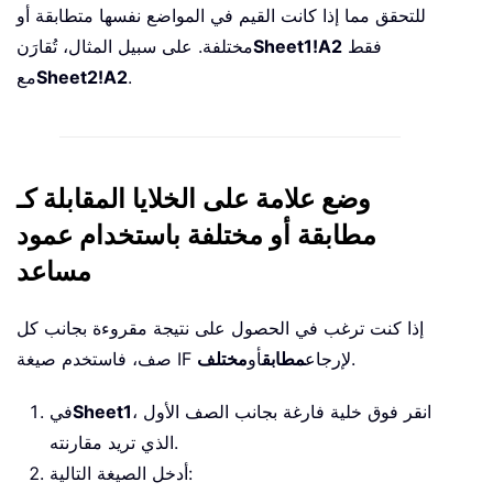
للتحقق مما إذا كانت القيم في المواضع نفسها متطابقة أو
فقط
Sheet1!A2
مختلفة. على سبيل المثال، تُقارَن
.
Sheet2!A2
مع
وضع علامة على الخلايا المقابلة كـ
مطابقة أو مختلفة باستخدام عمود
مساعد
إذا كنت ترغب في الحصول على نتيجة مقروءة بجانب كل
.
صف، فاستخدم صيغة IF لإرجاع
مطابق
أو
مختلف
، انقر فوق خلية فارغة بجانب الصف الأول
Sheet1
في
الذي تريد مقارنته.
أدخل الصيغة التالية: