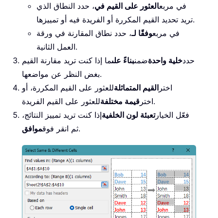
في مربع
العثور على القيم في
، حدد النطاق الذي
تريد تحديد القيم المكررة أو الفريدة فيه أو تمييزها.
في مربع
وفقًا لـ
، حدد نطاق المقارنة في ورقة
العمل الثانية.
حدد
خلية واحدة
ضمن
بناءً على
ما إذا كنت تريد مقارنة القيم
بغض النظر عن مواضعها.
اختر
القيم المتماثلة
للعثور على القيم المكررة، أو
للعثور على القيم الفريدة.
اختر
قيمة مختلفة
فعّل الخيار
تعبئة لون الخلفية
إذا كنت تريد تمييز النتائج،
.
ثم انقر فوق
موافق