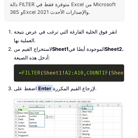
دالة FILTER متوفرة فقط في Excel من Microsoft
365 وExcel 2021 والإصدارات الأحدث.
انقر فوق الخلية الفارغة التي ترغب في عرض نتيجة
العملية بها.
،
Sheet2
الموجودة أيضًا في
Sheet1
لاستخراج القيم من
أدخل هذه الصيغة:
Copy
=
FILTER
(
Sheet1
!
A2
:
A10
,
COUNTIF
(
Sheet2
!
A
لإرجاع القيم المكررة.
Enter
اضغط على