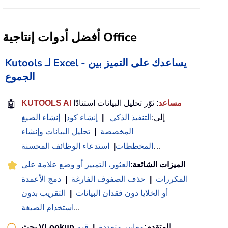
أفضل أدوات إنتاجية Office
Kutools لـ Excel - يساعدك على التميز بين
الجموع
KUTOOLS AI مساعد
: ثوّر تحليل البيانات استنادًا
🤖
إلى:
التنفيذ الذكي
|
إنشاء كود
|
إنشاء الصيغ
المخصصة
|
تحليل البيانات وإنشاء
…
المخططات
|
استدعاء الوظائف المحسنة
الميزات الشائعة
:
العثور، التمييز أو وضع علامة على
المكررات
|
حذف الصفوف الفارغة
|
دمج الأعمدة
أو الخلايا دون فقدان البيانات
|
التقريب بدون
...
استخدام الصيغة
بحث VLookup المتقدم
:
معايير متعددة
|
قيم