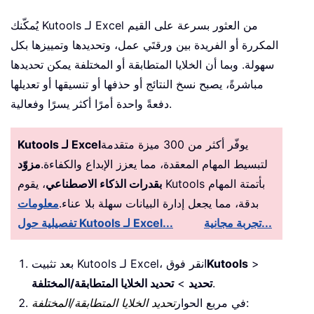
يُمكّنك Kutools لـ Excel من العثور بسرعة على القيم
المكررة أو الفريدة بين ورقتَي عمل، وتحديدها وتمييزها بكل
سهولة. وبما أن الخلايا المتطابقة أو المختلفة يمكن تحديدها
مباشرةً، يصبح نسخ النتائج أو حذفها أو تنسيقها أو تعديلها
دفعةً واحدة أمرًا أكثر يسرًا وفعالية.
يوفّر أكثر من 300 ميزة متقدمة
Kutools لـ Excel
لتبسيط المهام المعقدة، مما يعزز الإبداع والكفاءة.
مزوّد
بقدرات الذكاء الاصطناعي
، يقوم Kutools بأتمتة المهام
بدقة، مما يجعل إدارة البيانات سهلة بلا عناء.
معلومات
تجربة مجانية...
تفصيلية حول Kutools لـ Excel...
>
Kutools
بعد تثبيت Kutools لـ Excel، انقر فوق
.
تحديد
>
تحديد الخلايا المتطابقة/المختلفة
:
في مربع الحوار
تحديد الخلايا المتطابقة/المختلفة