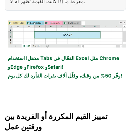
معرفة ما إذا كانت القيمة تظهر أم لا.
مذهل! استخدام Tabs الفعّال في Excel مثل Chrome
وEdge وFirefox وSafari!
وفّر 50% من وقتك، وقلّل آلاف نقرات الفأرة لك كل يوم!
تمييز القيم المكررة أو الفريدة بين
ورقتين عمل