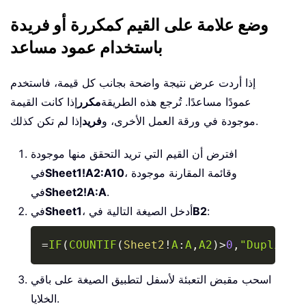
وضع علامة على القيم كمكررة أو فريدة
باستخدام عمود مساعد
إذا أردت عرض نتيجة واضحة بجانب كل قيمة، فاستخدم
عمودًا مساعدًا. تُرجع هذه الطريقة
مكرر
إذا كانت القيمة
إذا لم تكن كذلك.
موجودة في ورقة العمل الأخرى، و
فريد
افترض أن القيم التي تريد التحقق منها موجودة
، وقائمة المقارنة موجودة
Sheet1!A2:A10
في
.
Sheet2!A:A
في
:
B2
، أدخل الصيغة التالية في
Sheet1
في
Copy
=
IF
(
COUNTIF
(
Sheet2
!
A
:
A
,
A2
)
>
0
,
"Duplicat
اسحب مقبض التعبئة لأسفل لتطبيق الصيغة على باقي
الخلايا.