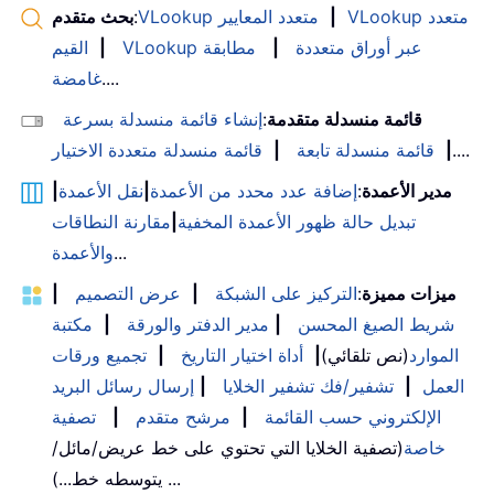
VLookup متعدد
|
VLookup متعدد المعايير
:
بحث متقدم
VLookup عبر أوراق متعددة
|
مطابقة
|
القيم
....
غامضة
قائمة منسدلة متقدمة
:
إنشاء قائمة منسدلة بسرعة
....
|
قائمة منسدلة تابعة
|
قائمة منسدلة متعددة الاختيار
مدير الأعمدة
:
إضافة عدد محدد من الأعمدة
|
نقل الأعمدة
|
تبديل حالة ظهور الأعمدة المخفية
|
مقارنة النطاقات
...
والأعمدة
ميزات مميزة
:
التركيز على الشبكة
|
عرض التصميم
|
شريط الصيغ المحسن
|
مدير الدفتر والورقة
|
مكتبة
الموارد
(نص تلقائي)
|
أداة اختيار التاريخ
|
تجميع ورقات
العمل
|
تشفير/فك تشفير الخلايا
|
إرسال رسائل البريد
الإلكتروني حسب القائمة
|
مرشح متقدم
|
تصفية
خاصة
(تصفية الخلايا التي تحتوي على خط عريض/مائل/
يتوسطه خط...) ...