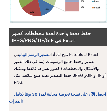
حفظ دفعة واحدة لعدة مخططات كصور
JPEG/PNG/TIF/GIF في Excel
تتيح لك أداة
تصدير الرسم البياني
في Kutools لـ Excel
تصدير وحفظ جميع الرسومات (بما في ذلك الصور
والأشكال والمخططات) كصور بسرعة فائقة! ويمكنك
حفظ التصدير بعدة صيغ شائعة، مثل JPEG وGIF وTIF أو
PNG.
احصل الآن على نسخة تجريبية مجانية لمدة 30 يومًا بكامل
الميزات!