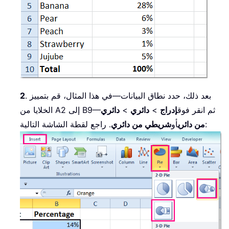
. بعد ذلك، حدد نطاق البيانات—في هذا المثال، قم بتمييز
2
الخلايا من A2 إلى B9—ثم انقر فوق
إدراج
>
دائري
>
دائري
. راجع لقطة الشاشة التالية:
من دائري
أو
شريطي من دائري