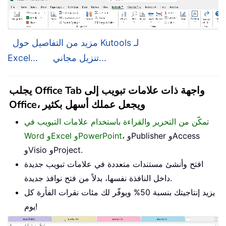
مزيد من التفاصيل حول Kutools لـ
تنزيل مجاني...
Excel...
يجلب Office Tab واجهة ذات علامات تبويب إلى
Office، ويجعل عملك أسهل بكثير
تمكّن من التحرير والقراءة باستخدام علامات التبويب في
، وPublisher وAccess
Word وExcel وPowerPoint
وVisio وProject.
افتح وأنشئ مستندات متعددة في علامات تبويب جديدة
داخل النافذة نفسها، بدلاً من فتح نوافذ جديدة.
يزيد إنتاجيتك بنسبة 50% ويوفّر لك مئات نقرات الفأرة كل
يوم!