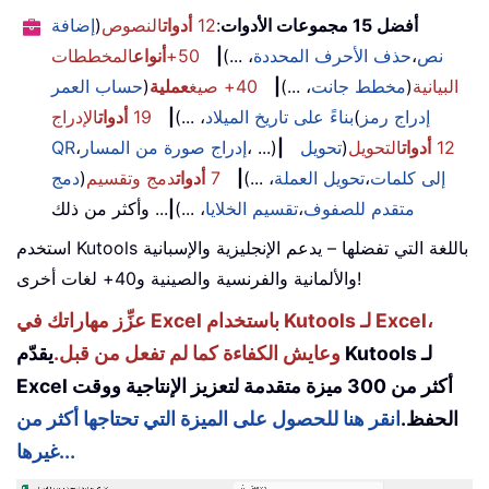
أفضل 15 مجموعات الأدوات
:
12
أدوات
النصوص
(
إضافة
نص
،
حذف الأحرف المحددة
، ...)
|
50+
أنواع
المخططات
البيانية
(
مخطط جانت
، ...)
|
40+ صيغ
عملية
(
حساب العمر
إدراج رمز
(
بناءً على تاريخ الميلاد
، ...)
|
19
أدوات
الإدراج
12
أدوات
التحويل
(
تحويل
|
، ...)
إدراج صورة من المسار
،
QR
إلى كلمات
،
تحويل العملة
، ...)
|
7
أدوات
دمج وتقسيم
(
دمج
متقدم للصفوف
،
تقسيم الخلايا
، ...)
|
... وأكثر من ذلك
استخدم Kutools باللغة التي تفضلها – يدعم الإنجليزية والإسبانية
والألمانية والفرنسية والصينية و40+ لغات أخرى!
عزِّز مهاراتك في Excel باستخدام Kutools لـ Excel،
وعايش الكفاءة كما لم تفعل من قبل.
يقدّم Kutools لـ
Excel أكثر من 300 ميزة متقدمة لتعزيز الإنتاجية ووقت
الحفظ.
انقر هنا للحصول على الميزة التي تحتاجها أكثر من
غيرها...