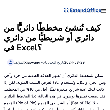
ExtendOffice
كيف تُنشئ مخططًا دائريًّا من
دائري أو شريطيًّا من دائري
في Excel؟
2024-08-29
تاريخ التعديل
•
Xiaoyang
المؤلف
يمكن للمخطط الدائري أن يُظهر العلاقة العددية بين جزء وآخر،
وبين الجزء والكل، ويُستخدم عادةً لعرض النسب المئوية. لكن إذا
كانت لديك عدة شرائح صغيرة تمثّل أقل من 10% من المخطط،
فقد يصعب تمييزها بوضوح. في هذه الحالة، يُعدّ المخطط الدائري
المُدمج (Pie of Pie) أو الشريطي المُدمج (Bar of Pie) حلاً
مثالياً لجعل بياناتك أكثر وضوحاً. ولكن، كيف تُنشئ مخططاً دائرياً