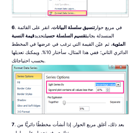
. في مربع حوار
تنسيق سلسلة البيانات
، انقر على القائمة
6
المنسدلة بجانب
تقسيم السلسلة حسب
لتحديد
قيمة النسبة
المئوية
، ثم عيّن القيمة التي ترغب في عرضها في المخطط
الدائري الثاني؛ ففي هذا المثال، سأختار 10%. ويمكنك تعديلها
بحسب احتياجاتك.
. بعد ذلك، أغلق مربع الحوار. إذا أنشأت مخططًا دائريًّا من
7
دائري، فستحصل على ما يلي: