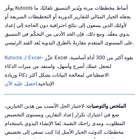
يوفّر Kutools أنماط مخططات مرنة ويُدير التنسيق تلقائيًا، ما
يجعله الخيار المثالي للتقارير الدورية أو التخطيطات السريعة أو
لأولئك الذين يسعون إلى نتائج احترافية دون الحاجة إلى إعداد
يدوي معقّد. ومع ذلك، فإن الحد الأدنى من التحكّم في التنسيق
على المستوى المتقدم مقارنةً بالطرق اليدوية يُعد القيد الرئيسي.
- عزِّز Excel بقوة أكثر من 300 أداة أساسية،
Kutools لـ Excel
لتجعل عملك أسرع وأسهل، واستفد من ميزات الذكاء
الاصطناعي لمعالجة البيانات بشكل أكثر ذكاءً وزيادة
الإنتاجية.
احصل عليه الآن
الملخص والتوصيات
: لاختيار الحل الأنسب بين هذين الخيارين،
ضع في اعتبارك تكرار إعداد التقارير، ومستوى التخصيص
المطلوب، ومدى راحتك التقنية. يُعدّ الإنشاء اليدوي باستخدام
مخططات الدونَت الخيار الأمثل إذا كنت تسعى إلى تخصيص