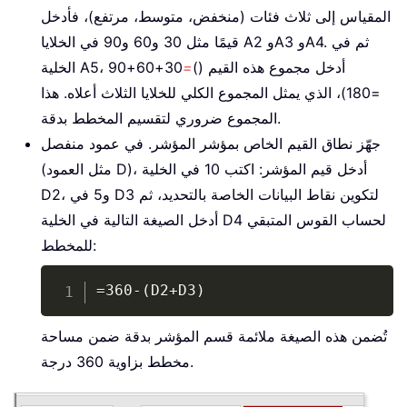
المقياس إلى ثلاث فئات (منخفض، متوسط، مرتفع)، فأدخل
قيمًا مثل 30 و60 و90 في الخلايا A2 وA3 وA4. ثم في
الخلية A5، أدخل مجموع هذه القيم ()
=
30+60+90
=180)، الذي يمثل المجموع الكلي للخلايا الثلاث أعلاه. هذا
المجموع ضروري لتقسيم المخطط بدقة.
جهّز نطاق القيم الخاص بمؤشر المؤشر. في عمود منفصل
(مثل العمود D)، أدخل قيم المؤشر: اكتب 10 في الخلية
D2، و5 في D3 لتكوين نقاط البيانات الخاصة بالتحديد، ثم
أدخل الصيغة التالية في الخلية D4 لحساب القوس المتبقي
للمخطط:
Copy
=360-(D2+D3)
تُضمن هذه الصيغة ملائمة قسم المؤشر بدقة ضمن مساحة
مخطط بزاوية 360 درجة.