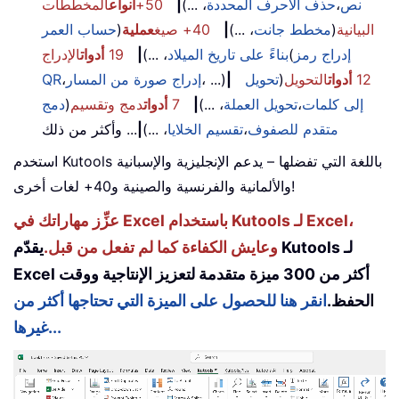
نص
،
حذف الأحرف المحددة
، ...)
|
50+
أنواع
المخططات
البيانية
(
مخطط جانت
، ...)
|
40+ صيغ
عملية
(
حساب العمر
إدراج رمز
(
بناءً على تاريخ الميلاد
، ...)
|
19
أدوات
الإدراج
12
أدوات
التحويل
(
تحويل
|
، ...)
إدراج صورة من المسار
،
QR
إلى كلمات
،
تحويل العملة
، ...)
|
7
أدوات
دمج وتقسيم
(
دمج
متقدم للصفوف
،
تقسيم الخلايا
، ...)
|
... وأكثر من ذلك
استخدم Kutools باللغة التي تفضلها – يدعم الإنجليزية والإسبانية
والألمانية والفرنسية والصينية و40+ لغات أخرى!
عزِّز مهاراتك في Excel باستخدام Kutools لـ Excel،
وعايش الكفاءة كما لم تفعل من قبل.
يقدّم Kutools لـ
Excel أكثر من 300 ميزة متقدمة لتعزيز الإنتاجية ووقت
الحفظ.
انقر هنا للحصول على الميزة التي تحتاجها أكثر من
غيرها...