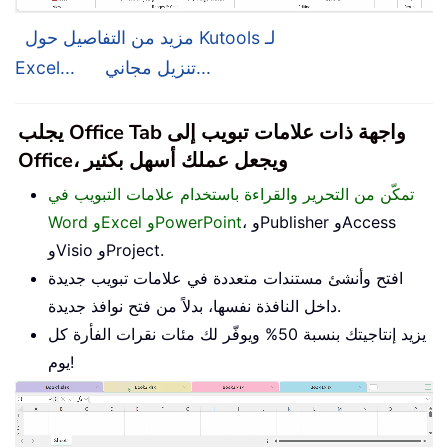
مزيد من التفاصيل حول Kutools لـ
تنزيل مجاني...
Excel...
يجلب Office Tab واجهة ذات علامات تبويب إلى
Office، ويجعل عملك أسهل بكثير
تمكّن من التحرير والقراءة باستخدام علامات التبويب في
، وPublisher وAccess
Word وExcel وPowerPoint
وVisio وProject.
افتح وأنشئ مستندات متعددة في علامات تبويب جديدة
داخل النافذة نفسها، بدلاً من فتح نوافذ جديدة.
يزيد إنتاجيتك بنسبة 50% ويوفّر لك مئات نقرات الفأرة كل
يوم!