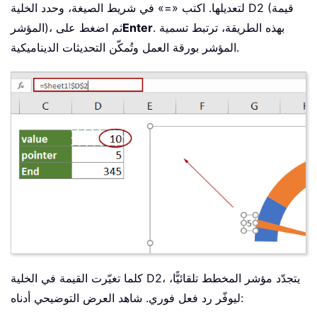
لتعديلها. اكتب «=» في شريط الصيغة، وحدد الخلية D2 (قيمة
. بهذه الطريقة، ترتبط تسمية
Enter
المؤشر)، ثم اضغط على
المؤشر بورقة العمل وتُمكّن التحديثات الديناميكية.
كلما تغيّرت القيمة في الخلية D2، يتجدّد مؤشر المخطط تلقائيًّا،
ليوفّر رد فعل فوري. شاهد العرض التوضيحي أدناه: