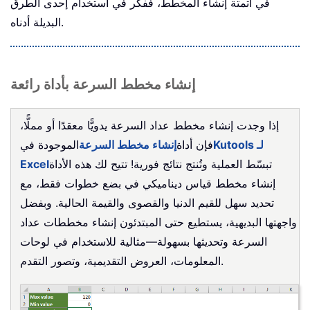
في أتمتة إنشاء المخطط، ففكّر في استخدام إحدى الطرق
البديلة أدناه.
إنشاء مخطط السرعة بأداة رائعة
إذا وجدت إنشاء مخطط عداد السرعة يدويًّا معقدًا أو مملًّا،
Kutools لـ
فإن أداة
إنشاء مخطط السرعة
الموجودة في
تبسّط العملية وتُنتج نتائج فورية! تتيح لك هذه الأداة
Excel
إنشاء مخطط قياس ديناميكي في بضع خطوات فقط، مع
تحديد سهل للقيم الدنيا والقصوى والقيمة الحالية. وبفضل
واجهتها البديهية، يستطيع حتى المبتدئون إنشاء مخططات عداد
السرعة وتحديثها بسهولة—مثالية للاستخدام في لوحات
المعلومات، العروض التقديمية، وتصور التقدم.