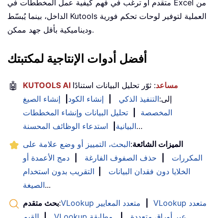
متقدم أو ترغب في فهم كيفية عمل المخططات في Excel من
الداخل، بينما يُبسّط Kutools العملية لتوفير لوحات تحكم فورية
وديناميكية بأقل جهد ممكن.
أفضل أدوات الإنتاجية لمكتبتك
KUTOOLS AI مساعد
: ثوّر تحليل البيانات استنادًا
🤖
إلى:
التنفيذ الذكي
|
إنشاء الكود
|
إنشاء الصيغ
المخصصة
|
تحليل البيانات وإنشاء المخططات
…
البيانية
|
استدعاء الوظائف المحسنة
الميزات الشائعة
:
البحث، التمييز أو وضع علامة على
المكررات
|
حذف الصفوف الفارغة
|
دمج الأعمدة أو
الخلايا دون فقدان البيانات
|
التقريب بدون استخدام
...
الصيغة
VLookup متعدد
|
VLookup متعدد المعايير
:
بحث متقدم
VLookup عبر أوراق متعددة
|
مطابقة
|
القيم