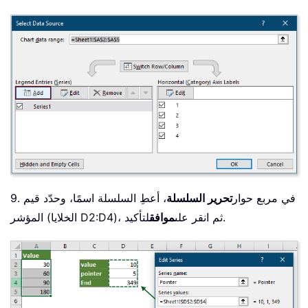
9. في مربع حوار
تحرير السلسلة
، أعطِ السلسلة اسمًا، وحدّد قيم
لتأكيد.
المؤشر (الخلايا D2:D4)، ثم انقر على
موافق