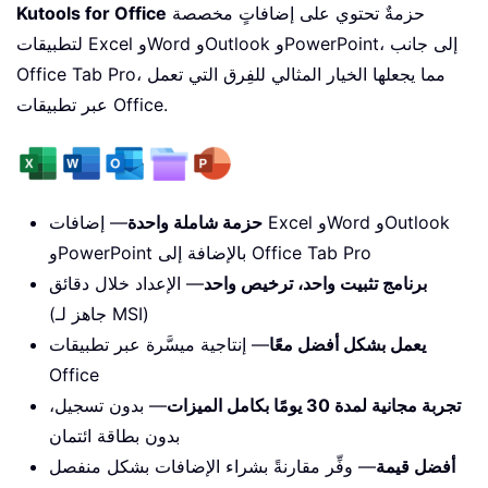
حزمةٌ تحتوي على إضافاتٍ مخصصة
Kutools for Office
لتطبيقات Excel وWord وOutlook وPowerPoint، إلى جانب
Office Tab Pro، مما يجعلها الخيار المثالي للفِرق التي تعمل
عبر تطبيقات Office.
حزمة شاملة واحدة
— إضافات Excel وWord وOutlook
وPowerPoint بالإضافة إلى Office Tab Pro
برنامج تثبيت واحد، ترخيص واحد
— الإعداد خلال دقائق
(جاهز لـ MSI)
يعمل بشكل أفضل معًا
— إنتاجية ميسَّرة عبر تطبيقات
Office
تجربة مجانية لمدة 30 يومًا بكامل الميزات
— بدون تسجيل،
بدون بطاقة ائتمان
أفضل قيمة
— وفِّر مقارنةً بشراء الإضافات بشكل منفصل