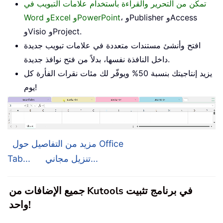
تمكّن من التحرير والقراءة باستخدام علامات التبويب في
، وPublisher وAccess
Word وExcel وPowerPoint
وVisio وProject.
افتح وأنشئ مستندات متعددة في علامات تبويب جديدة
داخل النافذة نفسها، بدلاً من فتح نوافذ جديدة.
يزيد إنتاجيتك بنسبة 50% ويوفّر لك مئات نقرات الفأرة كل
يوم!
مزيد من التفاصيل حول Office
تنزيل مجاني...
Tab...
جميع الإضافات من Kutools في برنامج تثبيت
واحد!