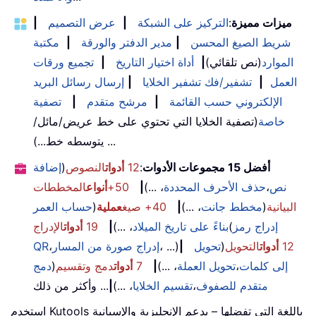
ميزات مميزة
:
التركيز على الشبكة
|
عرض التصميم
|
شريط الصيغ المحسن
|
مدير الدفتر والورقة
|
مكتبة
الموارد
(نص تلقائي)
|
أداة اختيار التاريخ
|
تجميع ورقات
العمل
|
تشفير/فك تشفير الخلايا
|
إرسال رسائل البريد
الإلكتروني حسب القائمة
|
مرشح متقدم
|
تصفية
خاصة
(تصفية الخلايا التي تحتوي على خط عريض/مائل/
يتوسطه خط...) ...
أفضل 15 مجموعات الأدوات
:
12
أدوات
النصوص
(
إضافة
نص
،
حذف الأحرف المحددة
، ...)
|
50+
أنواع
المخططات
البيانية
(
مخطط جانت
، ...)
|
40+ صيغ
عملية
(
حساب العمر
إدراج رمز
(
بناءً على تاريخ الميلاد
، ...)
|
19
أدوات
الإدراج
12
أدوات
التحويل
(
تحويل
|
، ...)
إدراج صورة من المسار
،
QR
إلى كلمات
،
تحويل العملة
، ...)
|
7
أدوات
دمج وتقسيم
(
دمج
متقدم للصفوف
،
تقسيم الخلايا
، ...)
|
... وأكثر من ذلك
استخدم Kutools باللغة التي تفضلها – يدعم الإنجليزية والإسبانية