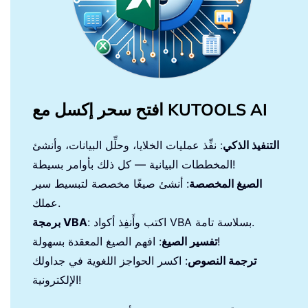
افتح سحر إكسل مع KUTOOLS AI
التنفيذ الذكي
: نفِّذ عمليات الخلايا، وحلِّل البيانات، وأنشئ
المخططات البيانية — كل ذلك بأوامر بسيطة!
الصيغ المخصصة
: أنشئ صيغًا مخصصة لتبسيط سير
عملك.
: اكتب وأَنفِذ أكواد VBA بسلاسة تامة.
برمجة VBA
: افهم الصيغ المعقدة بسهولة!
تفسير الصيغ
ترجمة النصوص
: اكسر الحواجز اللغوية في جداولك
الإلكترونية!