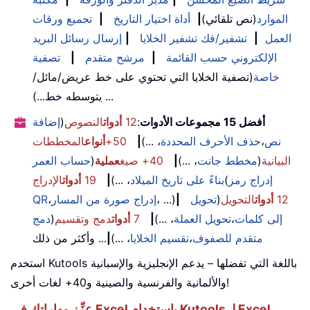
الموارد
(نص تلقائي)
|
أداة اختيار التاريخ
|
تجميع ورقات
العمل
|
تشفير/فك تشفير الخلايا
|
إرسال رسائل البريد
الإلكتروني حسب القائمة
|
مرشح متقدم
|
تصفية
خاصة
(تصفية الخلايا التي تحتوي على خط عريض/مائل/
يتوسطه خط...) ...
أفضل 15 مجموعات الأدوات
:
12
أدوات
النصوص
(
إضافة
نص
،
حذف الأحرف المحددة
، ...)
|
50+
أنواع
المخططات
البيانية
(
مخطط جانت
، ...)
|
40+ صيغ
عملية
(
حساب العمر
إدراج رمز
(
بناءً على تاريخ الميلاد
، ...)
|
19
أدوات
الإدراج
12
أدوات
التحويل
(
تحويل
|
، ...)
إدراج صورة من المسار
،
QR
إلى كلمات
،
تحويل العملة
، ...)
|
7
أدوات
دمج وتقسيم
(
دمج
متقدم للصفوف
،
تقسيم الخلايا
، ...)
|
... وأكثر من ذلك
استخدم Kutools باللغة التي تفضلها – يدعم الإنجليزية والإسبانية
والألمانية والفرنسية والصينية و40+ لغات أخرى!
عزِّز مهاراتك في Excel باستخدام Kutools لـ Excel،