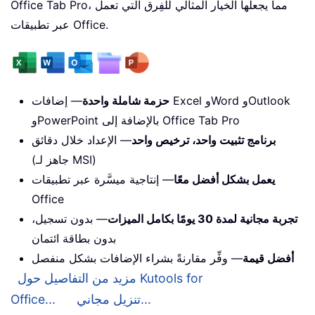
Office Tab Pro، مما يجعلها الخيار المثالي للفِرق التي تعمل
عبر تطبيقات Office.
حزمة شاملة واحدة
— إضافات Excel وWord وOutlook
وPowerPoint بالإضافة إلى Office Tab Pro
برنامج تثبيت واحد، ترخيص واحد
— الإعداد خلال دقائق
(جاهز لـ MSI)
يعمل بشكل أفضل معًا
— إنتاجية ميسَّرة عبر تطبيقات
Office
تجربة مجانية لمدة 30 يومًا بكامل الميزات
— بدون تسجيل،
بدون بطاقة ائتمان
أفضل قيمة
— وفِّر مقارنةً بشراء الإضافات بشكل منفصل
مزيد من التفاصيل حول Kutools for
تنزيل مجاني...
Office...