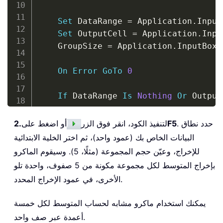
Set
 DataRange 
=
 Application
.
Input
Set
 OutputCell 
=
 Application
.
Inpu
    GroupSize 
=
 Application
.
InputBox
(
On
Error
GoTo
0
If
 DataRange 
Is
Nothing
Or
 Output
    LastRow 
=
 DataRange
.
Rows
.
Count

. حدد نطاق
F5
لتنفيذ الكود، انقر فوق الزر
أو اضغط على
2.
    StartRow 
=
1
البيانات الخاص بك (عمود واحد)، ثم اختر الخلية الابتدائية
    i 
=
0
للإخراج، وعيّن حجم المجموعة (مثلًا، 5). وسيقوم الماكرو
بإخراج المتوسط لكل مجموعة مكونة من 5 صفوف، واحدة تلو
Do
While
 StartRow 
<
=
 LastRow

الأخرى، في عمود الإخراج المحدد.
        SumValue 
=
0
        CountValue 
=
0
يمكنك استخدام ماكرو مشابه لحساب المتوسط لكل خمسة
أعمدة عبر صف واحد.
For
 j 
=
0
To
 GroupSize 
-
1