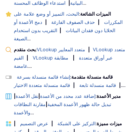
…
البيانية
|
استدعاء الوظائف المحسنة
الميزات الشائعة
:
البحث، التمييز أو وضع علامة على
المكررات
|
حذف الصفوف الفارغة
|
دمج الأعمدة أو
الخلايا دون فقدان البيانات
|
التقريب بدون استخدام
...
الصيغة
VLookup متعدد
|
VLookup متعدد المعايير
:
بحث متقدم
VLookup عبر أوراق متعددة
|
مطابقة
|
القيم
....
غامضة
قائمة منسدلة متقدمة
:
إنشاء قائمة منسدلة بسرعة
....
|
قائمة منسدلة تابعة
|
قائمة منسدلة متعددة الاختيار
مدير الأعمدة
:
إضافة عدد محدد من الأعمدة
|
نقل الأعمدة
|
تبديل حالة ظهور الأعمدة المخفية
|
مقارنة النطاقات
...
والأعمدة
ميزات مميزة
:
التركيز على الشبكة
|
عرض التصميم
|
شريط الصيغ المحسن
|
مدير الدفتر والورقة
|
مكتبة