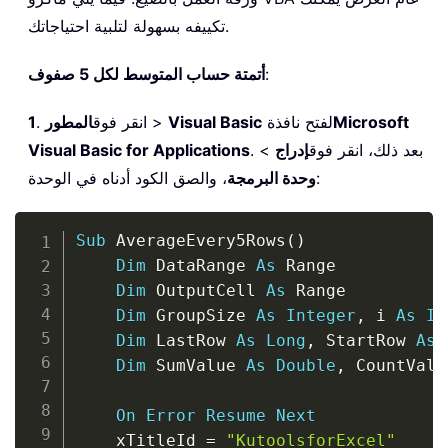
تكييفه بسهولة لتلبية احتياجاتك.
:
أتمتة حساب المتوسط لكل 5 صفوف
Microsoft
لفتح نافذة
Visual Basic
>
. انقر فوق
المطور
1
. بعد ذلك، انقر فوق
إدراج
>
Visual Basic for Applications
، والصق الكود أدناه في الوحدة:
وحدة البرمجة
Copy
Sub
 AverageEvery5Rows
(
)
Dim
 DataRange 
As
 Range

Dim
 OutputCell 
As
 Range

Dim
 GroupSize 
As
Integer
,
 i 
As
In
Dim
 LastRow 
As
Long
,
 StartRow 
As
Dim
 SumValue 
As
Double
,
 CountValu
On
Error
Resume
Next
    xTitleId 
=
"KutoolsforExcel"