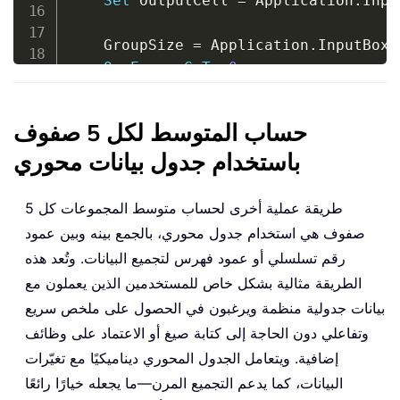
Set
 OutputCell 
=
 Application
.
Inpu
                                     
    GroupSize 
=
 Application
.
InputBox
(
On
Error
GoTo
0
If
 DataRange 
Is
Nothing
Or
 Output
حساب المتوسط لكل 5 صفوف
If
 GroupSize 
<
1
Then
باستخدام جدول بيانات محوري
        MsgBox 
"Group size must be >=
Exit
Sub
End
If
طريقة عملية أخرى لحساب متوسط المجموعات كل 5
    Application
.
ScreenUpdating 
=
Fals
صفوف هي استخدام جدول محوري، بالجمع بينه وبين عمود
    Application
.
EnableEvents 
=
False
رقم تسلسلي أو عمود فهرس لتجميع البيانات. وتُعد هذه
Dim
 prevCalc 
As
 XlCalculation

الطريقة مثالية بشكل خاص للمستخدمين الذين يعملون مع
    prevCalc 
=
 Application
.
Calculation
بيانات جدولية منظمة ويرغبون في الحصول على ملخص سريع
    Application
.
Calculation 
=
 xlCalcu
وتفاعلي دون الحاجة إلى كتابة صيغ أو الاعتماد على وظائف
Cou
.
Columns
.
 DataRange
=
    totalCols 
إضافية. ويتعامل الجدول المحوري ديناميكيًا مع تغيّرات
    totalRows 
=
 DataRange
.
Rows
.
Count

البيانات، كما يدعم التجميع المرن—ما يجعله خيارًا رائعًا