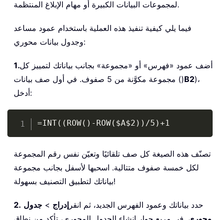
    v 
=
 DataRange
.
Value

لمجموعات البيانات الكبيرة أو مهام الإبلاغ المنتظمة.
    outCol 
=
0
For
 startCol 
=
1
To
 totalCols 
Ste
فيما يلي كيفية تنفيذ هذه العملية باستخدام عمود مساعد
        endCol 
=
 startCol 
+
 GroupSize
وجدول بيانات محوري:
If
 endCol 
>
 totalCols 
Then
 en
        sumVal 
=
0
أضف عمود «فهرس» أو «مجموعة» بجانب بياناتك لتمييز كل
1.
        cntVal 
=
0
)،
B2
مجموعة مكوَّنة من 5 صفوف. في أول صف بيانات ()
For
 r 
=
1
To
 totalRows

أدخل:
For
 c 
=
 startCol 
To
 endCol
If
Not
 IsEmpty
(
v
(
r
,
 c
Copy
=INT((ROW()-ROW($A$2))/5)+1
If
 IsNumeric
(
v
(
r
,
                        sumVal 
=
 sumV
                        cntVal 
=
 cntV
تصنّف هذه الصيغة كل صف تلقائيًا وتعيّن نفس رقم المجموعة
End
If
لكل خمسة صفوف متتالية. اسحبها لأسفل بجانب مجموعة
End
If
بياناتك لتطبيق التصنيف بسهولة!
Next
 c

Next
 r

حدد بياناتك وعمود الفهرس الجديد، ثم انقر
إدراج
>
جدول
2.
If
 cntVal 
>
0
Then
محوري
. في مربع حوار إنشاء الجدول المحوري، تأكد من نطاق