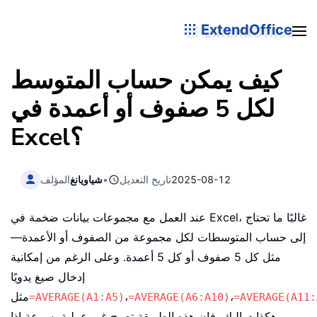
ExtendOffice
كيف يمكن حساب المتوسط
لكل 5 صفوف أو أعمدة في
Excel؟
2025-08-12
تاريخ التعديل
•
شياويانغ
المؤلف
عند العمل مع مجموعات بيانات ضخمة في Excel، غالبًا ما تحتاج
إلى حساب المتوسطات لكل مجموعة من الصفوف أو الأعمدة—
مثل كل 5 صفوف أو كل 5 أعمدة. وعلى الرغم من إمكانية
إدخال صيغ يدويًا
،
،
مثل
=AVERAGE(A1:A5)
=AVERAGE(A6:A10)
=AVERAGE(A11:
وهكذا دواليك، فإن هذه الطريقة تصبح غير عملية بسرعة إذا