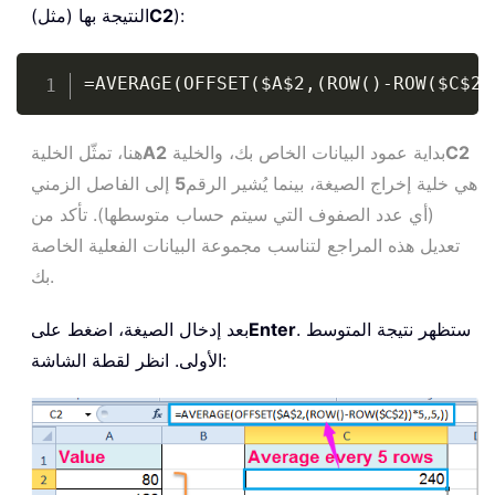
):
C2
النتيجة بها (مثل)
Copy
=AVERAGE(OFFSET($A$2,(ROW()-ROW($C$2)
C2
بداية عمود البيانات الخاص بك، والخلية
A2
هنا، تمثّل الخلية
هي خلية إخراج الصيغة، بينما يُشير الرقم
5
إلى الفاصل الزمني
(أي عدد الصفوف التي سيتم حساب متوسطها). تأكد من
تعديل هذه المراجع لتناسب مجموعة البيانات الفعلية الخاصة
بك.
. ستظهر نتيجة المتوسط
Enter
بعد إدخال الصيغة، اضغط على
الأولى. انظر لقطة الشاشة: