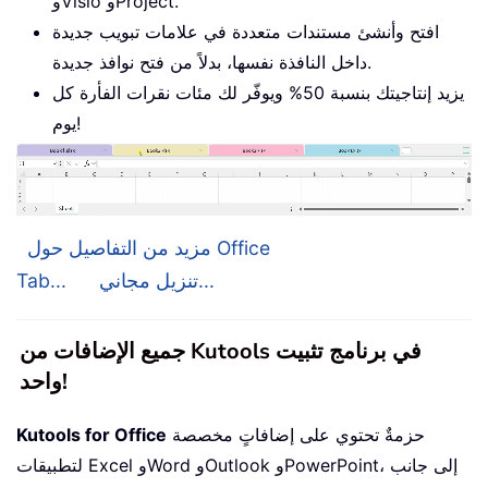
وVisio وProject.
افتح وأنشئ مستندات متعددة في علامات تبويب جديدة
داخل النافذة نفسها، بدلاً من فتح نوافذ جديدة.
يزيد إنتاجيتك بنسبة 50% ويوفّر لك مئات نقرات الفأرة كل
يوم!
مزيد من التفاصيل حول Office
تنزيل مجاني...
Tab...
جميع الإضافات من Kutools في برنامج تثبيت
واحد!
حزمةٌ تحتوي على إضافاتٍ مخصصة
Kutools for Office
لتطبيقات Excel وWord وOutlook وPowerPoint، إلى جانب