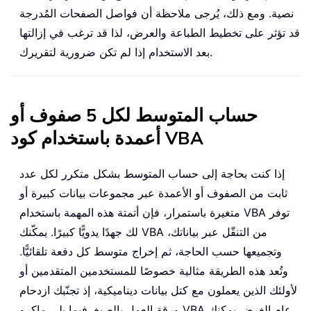
نصية. ومع ذلك، يُرجى ملاحظة أن فواصل الصفحات المُدرجة
قد تؤثر على تخطيط الطباعة والعرض، لذا قد ترغب في إزالتها
بعد الاستخدام إذا لم تكن ضرورية لتقريرك.
حساب المتوسط لكل 5 صفوف أو
أعمدة باستخدام كود VBA
إذا كنت بحاجة إلى حساب المتوسط بشكل متكرر لكل عدد
ثابت من الصفوف أو الأعمدة عبر مجموعات بيانات كبيرة أو
متغيرة باستمرار، فإن أتمتة هذه المهمة باستخدام VBA توفر
لك جهدًا يدويًّا كبيرًا. يمكّنك VBA من التنقّل عبر بياناتك،
وتجميعها حسب الحاجة، ثم إخراج متوسط كل دفعة تلقائيًّا.
وتُعد هذه الطريقة مثالية خصوصًا للمستخدمين المتقدمين أو
لأولئك الذين يعملون مع كتل بيانات ديناميكية، إذ تجنّبك ازدحام
ورقة العمل بالصيغ. فيما يلي ماكرو VBA عام الغرض يمكنك