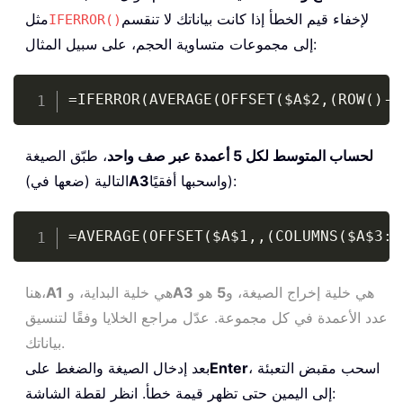
لإخفاء قيم الخطأ إذا كانت بياناتك لا تنقسم
مثل
IFERROR()
إلى مجموعات متساوية الحجم، على سبيل المثال:
Copy
=IFERROR(AVERAGE(OFFSET($A$2,(ROW()-R
لحساب المتوسط لكل 5 أعمدة عبر صف واحد
، طبّق الصيغة
واسحبها أفقيًا):
A3
التالية (ضعها في)
Copy
=AVERAGE(OFFSET($A$1,,(COLUMNS($A$3:A
هي خلية إخراج الصيغة، و
5
هو
A3
هي خلية البداية، و
A1
هنا،
عدد الأعمدة في كل مجموعة. عدّل مراجع الخلايا وفقًا لتنسيق
بياناتك.
، اسحب مقبض التعبئة
Enter
بعد إدخال الصيغة والضغط على
إلى اليمين حتى تظهر قيمة خطأ. انظر لقطة الشاشة: