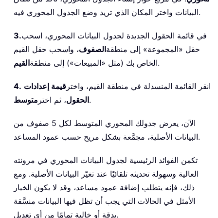
            OutputCell
.
Offset
(
0
,
 outC
البيانات واختر المكان الذي تريد وضع الجدول المحوري فيه.
Else
            OutputCell
.
Offset
(
0
,
 outC
في قائمة الحقول الجديدة لجدول البيانات المحوري، اسحب
3.
End
If
حقل «المجموعة» إلى منطقة
الصفوف
، واسحب حقل القيم
        outCol 
=
 outCol 
+
1
.
الخاص بك (مثل «المبيعات») إلى منطقة
القيم
Next
 startCol

CleanExit
:
انقر القائمة المنسدلة في منطقة القيم، واختر
قيمة إعدادات
4.
    Application
.
Calculation 
=
 prevCalc
True
=
EnableEvents 
.
.
الحقول
، ثم اختر
    Application
متوسط
    Application
.
ScreenUpdating 
=
True
الآن، يعرض جدولك المحوري المتوسط لكل 5 صفوف من
End
Sub
البيانات الأصلية، مجمَّعة بشكل مريح حسب عمود المساعد.
تكمن الفوائد الرئيسية لجدول البيانات المحوري في مرونته
العالية وسهولة تحديثه تلقائيًا عند تغيّر البيانات الأصلية. ومع
ذلك، فإنه يتطلب إضافة عمود مساعد، وقد لا يكون الخيار
الأمثل في الحالات التي يجب أن تظل فيها البيانات منسَّقة
بدقة أو خالية تمامًا من أي تعديل.