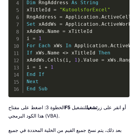
Dim
 RngAddress 
As
String
xTitleId 
=
"KutoolsforExcel"
RngAddress 
=
 Application
.
ActiveCell
Set
 xAddWs 
=
 Application
.
ActiveWork
xAddWs
.
Name 
=
 xTitleId

i 
=
1
For
Each
 xWs 
In
 Application
.
ActiveW
If
 xWs
.
Name 
<
>
 xTitleId 
Then
xAddWs
.
Cells
(
i
,
1
)
.
Value 
=
 xWs
.
Rang
i 
=
 i 
+
1
End
If
Next
End
Sub
أو انقر على زر
تشغيل
لتشغيل
F5
الخطوة 3: اضغط على مفتاح
هذا الكود البرمجي (VBA).
بعد ذلك، يتم نسخ جميع القيم من الخلية المحددة في جميع