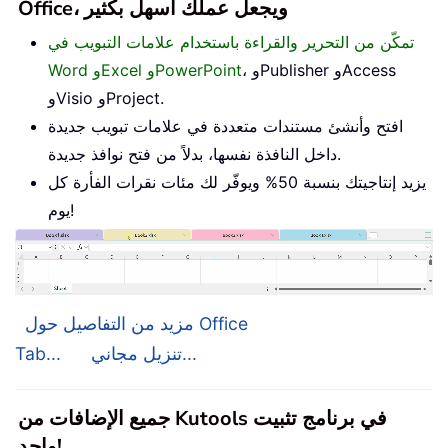
Office، ويجعل عملك أسهل بكثير
تمكّن من التحرير والقراءة باستخدام علامات التبويب في
، وPublisher وAccess
Word وExcel وPowerPoint
وVisio وProject.
افتح وأنشئ مستندات متعددة في علامات تبويب جديدة
داخل النافذة نفسها، بدلاً من فتح نوافذ جديدة.
يزيد إنتاجيتك بنسبة 50% ويوفّر لك مئات نقرات الفأرة كل
يوم!
مزيد من التفاصيل حول Office
تنزيل مجاني...
Tab...
جميع الإضافات من Kutools في برنامج تثبيت
واحد!