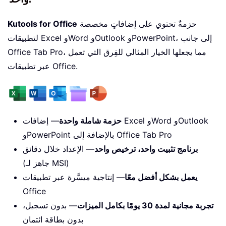
حزمةٌ تحتوي على إضافاتٍ مخصصة
Kutools for Office
لتطبيقات Excel وWord وOutlook وPowerPoint، إلى جانب
Office Tab Pro، مما يجعلها الخيار المثالي للفِرق التي تعمل
عبر تطبيقات Office.
حزمة شاملة واحدة
— إضافات Excel وWord وOutlook
وPowerPoint بالإضافة إلى Office Tab Pro
برنامج تثبيت واحد، ترخيص واحد
— الإعداد خلال دقائق
(جاهز لـ MSI)
يعمل بشكل أفضل معًا
— إنتاجية ميسَّرة عبر تطبيقات
Office
تجربة مجانية لمدة 30 يومًا بكامل الميزات
— بدون تسجيل،
بدون بطاقة ائتمان