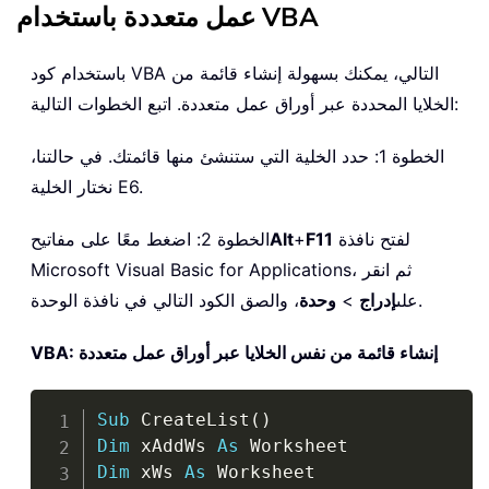
عمل متعددة باستخدام VBA
باستخدام كود VBA التالي، يمكنك بسهولة إنشاء قائمة من
الخلايا المحددة عبر أوراق عمل متعددة. اتبع الخطوات التالية:
الخطوة 1: حدد الخلية التي ستنشئ منها قائمتك. في حالتنا،
نختار الخلية E6.
لفتح نافذة
F11
+
Alt
الخطوة 2: اضغط معًا على مفاتيح
Microsoft Visual Basic for Applications، ثم انقر
، والصق الكود التالي في نافذة الوحدة.
على
إدراج
>
وحدة
VBA: إنشاء قائمة من نفس الخلايا عبر أوراق عمل متعددة
Copy
Sub
 CreateList
(
)
Dim
 xAddWs 
As
Dim
 xWs 
As