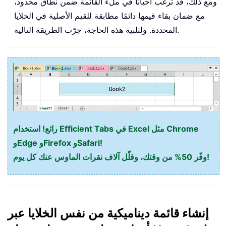
ومع ذلك، قد ترغب أحيانًا في ملء القائمة ضمن نطاق محدود،
مع ضمان بقاء قيمها دائمًا مطابقة للقيم الأصلية في الخلايا
المحددة. ولتلبية هذه الحاجة، جرّب الطريقة التالية.
رائع! استخدام Efficient Tabs في Excel مثل Chrome
وEdge وFirefox وSafari!
وفّر 50% من وقتك، وقلّل آلاف نقرات الماوس عنك كل يوم!
إنشاء قائمة ديناميكية من نفس الخلايا عبر