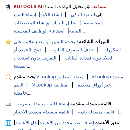
KUTOOLS AI مساعد
: ثوّر تحليل البيانات استنادًا
🤖
إلى:
التنفيذ الذكي
|
إنشاء الكود
|
إنشاء الصيغ
المخصصة
|
تحليل البيانات وإنشاء المخططات
…
البيانية
|
استدعاء الوظائف المحسنة
الميزات الشائعة
:
البحث، التمييز أو وضع علامة على
المكررات
|
حذف الصفوف الفارغة
|
دمج الأعمدة أو
الخلايا دون فقدان البيانات
|
التقريب بدون استخدام
...
الصيغة
VLookup متعدد
|
VLookup متعدد المعايير
:
بحث متقدم
VLookup عبر أوراق متعددة
|
مطابقة
|
القيم
....
غامضة
قائمة منسدلة متقدمة
:
إنشاء قائمة منسدلة بسرعة
....
|
قائمة منسدلة تابعة
|
قائمة منسدلة متعددة الاختيار
مدير الأعمدة
:
إضافة عدد محدد من الأعمدة
|
نقل الأعمدة
|