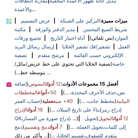
تبديل حالة ظهور الأعمدة المخفية
|
مقارنة النطاقات
...
والأعمدة
ميزات مميزة
:
التركيز على الشبكة
|
عرض التصميم
|
شريط الصيغ المحسن
|
مدير الدفتر والورقة
|
مكتبة
الموارد
(نص تلقائي)
|
أداة اختيار التاريخ
|
تجميع ورقات
العمل
|
تشفير/فك تشفير الخلايا
|
إرسال رسائل البريد
الإلكتروني حسب القائمة
|
مرشح متقدم
|
تصفية
خاصة
(تصفية الخلايا التي تحتوي على خط عريض/مائل/
يتوسطه خط...) ...
أفضل 15 مجموعات الأدوات
:
12
أدوات
النصوص
(
إضافة
نص
،
حذف الأحرف المحددة
، ...)
|
50+
أنواع
المخططات
البيانية
(
مخطط جانت
، ...)
|
40+ صيغ
عملية
(
حساب العمر
إدراج رمز
(
بناءً على تاريخ الميلاد
، ...)
|
19
أدوات
الإدراج
12
أدوات
التحويل
(
تحويل
|
، ...)
إدراج صورة من المسار
،
QR
إلى كلمات
،
تحويل العملة
، ...)
|
7
أدوات
دمج وتقسيم
(
دمج
متقدم للصفوف
،
تقسيم الخلايا
، ...)
|
... وأكثر من ذلك