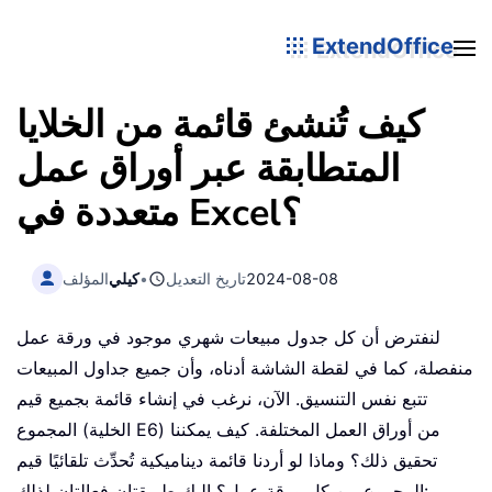
ExtendOffice
كيف تُنشئ قائمة من الخلايا
المتطابقة عبر أوراق عمل
متعددة في Excel؟
2024-08-08
تاريخ التعديل
•
كيلي
المؤلف
لنفترض أن كل جدول مبيعات شهري موجود في ورقة عمل
منفصلة، كما في لقطة الشاشة أدناه، وأن جميع جداول المبيعات
تتبع نفس التنسيق. الآن، نرغب في إنشاء قائمة بجميع قيم
المجموع (الخلية E6) من أوراق العمل المختلفة. كيف يمكننا
تحقيق ذلك؟ وماذا لو أردنا قائمة ديناميكية تُحدِّث تلقائيًا قيم
المجموع من كل ورقة عمل؟ إليك طريقتان فعالتان لذلك: