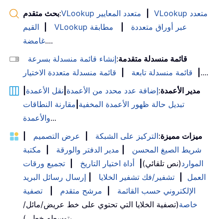
VLookup متعدد
|
VLookup متعدد المعايير
:
بحث متقدم
VLookup عبر أوراق متعددة
|
مطابقة
|
القيم
....
غامضة
قائمة منسدلة متقدمة
:
إنشاء قائمة منسدلة بسرعة
....
|
قائمة منسدلة تابعة
|
قائمة منسدلة متعددة الاختيار
مدير الأعمدة
:
إضافة عدد محدد من الأعمدة
|
نقل الأعمدة
|
تبديل حالة ظهور الأعمدة المخفية
|
مقارنة النطاقات
...
والأعمدة
ميزات مميزة
:
التركيز على الشبكة
|
عرض التصميم
|
شريط الصيغ المحسن
|
مدير الدفتر والورقة
|
مكتبة
الموارد
(نص تلقائي)
|
أداة اختيار التاريخ
|
تجميع ورقات
العمل
|
تشفير/فك تشفير الخلايا
|
إرسال رسائل البريد
الإلكتروني حسب القائمة
|
مرشح متقدم
|
تصفية
خاصة
(تصفية الخلايا التي تحتوي على خط عريض/مائل/
يتوسطه خط...) ...