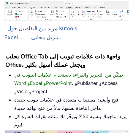
مزيد من التفاصيل حول Kutools لـ
تنزيل مجاني...
Excel...
يجلب Office Tab واجهة ذات علامات تبويب إلى
Office، ويجعل عملك أسهل بكثير
تمكّن من التحرير والقراءة باستخدام علامات التبويب في
، وPublisher وAccess
Word وExcel وPowerPoint
وVisio وProject.
افتح وأنشئ مستندات متعددة في علامات تبويب جديدة
داخل النافذة نفسها، بدلاً من فتح نوافذ جديدة.
يزيد إنتاجيتك بنسبة 50% ويوفّر لك مئات نقرات الفأرة كل
يوم!