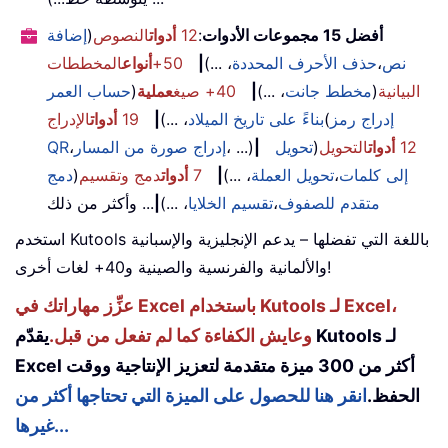
أفضل 15 مجموعات الأدوات
:
12
أدوات
النصوص
(
إضافة
نص
،
حذف الأحرف المحددة
، ...)
|
50+
أنواع
المخططات
البيانية
(
مخطط جانت
، ...)
|
40+ صيغ
عملية
(
حساب العمر
إدراج رمز
(
بناءً على تاريخ الميلاد
، ...)
|
19
أدوات
الإدراج
12
أدوات
التحويل
(
تحويل
|
، ...)
إدراج صورة من المسار
،
QR
إلى كلمات
،
تحويل العملة
، ...)
|
7
أدوات
دمج وتقسيم
(
دمج
متقدم للصفوف
،
تقسيم الخلايا
، ...)
|
... وأكثر من ذلك
استخدم Kutools باللغة التي تفضلها – يدعم الإنجليزية والإسبانية
والألمانية والفرنسية والصينية و40+ لغات أخرى!
عزِّز مهاراتك في Excel باستخدام Kutools لـ Excel،
وعايش الكفاءة كما لم تفعل من قبل.
يقدّم Kutools لـ
Excel أكثر من 300 ميزة متقدمة لتعزيز الإنتاجية ووقت
الحفظ.
انقر هنا للحصول على الميزة التي تحتاجها أكثر من
غيرها...