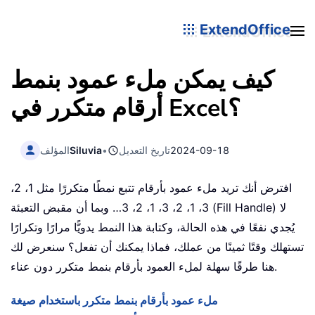
ExtendOffice
كيف يمكن ملء عمود بنمط
أرقام متكرر في Excel؟
2024-09-18
تاريخ التعديل
•
Siluvia
المؤلف
افترض أنك تريد ملء عمود بأرقام تتبع نمطًا متكررًا مثل 1، 2،
3، 1، 2، 3، 1، 2، 3… وبما أن مقبض التعبئة (Fill Handle) لا
يُجدي نفعًا في هذه الحالة، وكتابة هذا النمط يدويًّا مرارًا وتكرارًا
تستهلك وقتًا ثمينًا من عملك، فماذا يمكنك أن تفعل؟ سنعرض لك
هنا طرقًا سهلة لملء العمود بأرقام بنمط متكرر دون عناء.
ملء عمود بأرقام بنمط متكرر باستخدام صيغة