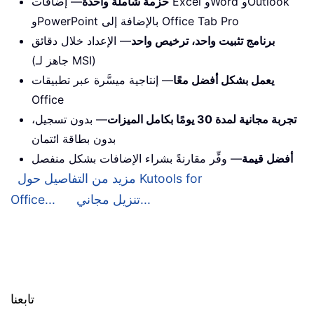
حزمة شاملة واحدة
— إضافات Excel وWord وOutlook
وPowerPoint بالإضافة إلى Office Tab Pro
برنامج تثبيت واحد، ترخيص واحد
— الإعداد خلال دقائق
(جاهز لـ MSI)
يعمل بشكل أفضل معًا
— إنتاجية ميسَّرة عبر تطبيقات
Office
تجربة مجانية لمدة 30 يومًا بكامل الميزات
— بدون تسجيل،
بدون بطاقة ائتمان
أفضل قيمة
— وفِّر مقارنةً بشراء الإضافات بشكل منفصل
مزيد من التفاصيل حول Kutools for
تنزيل مجاني...
Office...
تابعنا