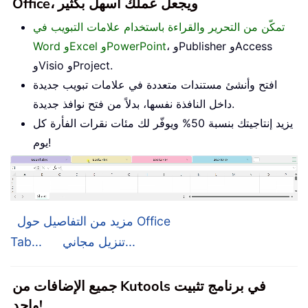
Office، ويجعل عملك أسهل بكثير
تمكّن من التحرير والقراءة باستخدام علامات التبويب في
، وPublisher وAccess
Word وExcel وPowerPoint
وVisio وProject.
افتح وأنشئ مستندات متعددة في علامات تبويب جديدة
داخل النافذة نفسها، بدلاً من فتح نوافذ جديدة.
يزيد إنتاجيتك بنسبة 50% ويوفّر لك مئات نقرات الفأرة كل
يوم!
مزيد من التفاصيل حول Office
تنزيل مجاني...
Tab...
جميع الإضافات من Kutools في برنامج تثبيت
واحد!