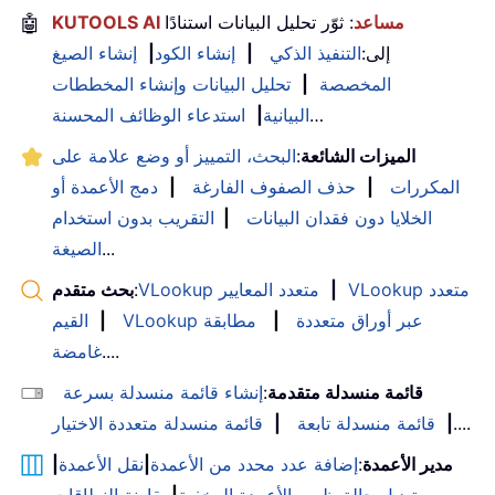
KUTOOLS AI مساعد
: ثوّر تحليل البيانات استنادًا
🤖
إلى:
التنفيذ الذكي
|
إنشاء الكود
|
إنشاء الصيغ
المخصصة
|
تحليل البيانات وإنشاء المخططات
…
البيانية
|
استدعاء الوظائف المحسنة
الميزات الشائعة
:
البحث، التمييز أو وضع علامة على
المكررات
|
حذف الصفوف الفارغة
|
دمج الأعمدة أو
الخلايا دون فقدان البيانات
|
التقريب بدون استخدام
...
الصيغة
VLookup متعدد
|
VLookup متعدد المعايير
:
بحث متقدم
VLookup عبر أوراق متعددة
|
مطابقة
|
القيم
....
غامضة
قائمة منسدلة متقدمة
:
إنشاء قائمة منسدلة بسرعة
....
|
قائمة منسدلة تابعة
|
قائمة منسدلة متعددة الاختيار
مدير الأعمدة
:
إضافة عدد محدد من الأعمدة
|
نقل الأعمدة
|
تبديل حالة ظهور الأعمدة المخفية
|
مقارنة النطاقات