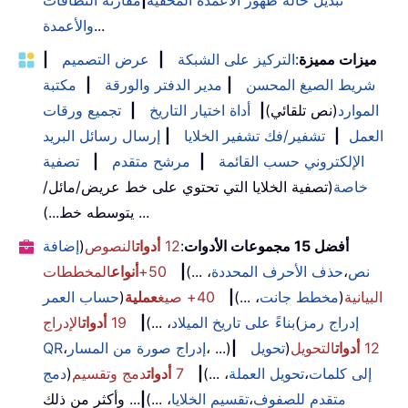
...
والأعمدة
ميزات مميزة
:
التركيز على الشبكة
|
عرض التصميم
|
شريط الصيغ المحسن
|
مدير الدفتر والورقة
|
مكتبة
الموارد
(نص تلقائي)
|
أداة اختيار التاريخ
|
تجميع ورقات
العمل
|
تشفير/فك تشفير الخلايا
|
إرسال رسائل البريد
الإلكتروني حسب القائمة
|
مرشح متقدم
|
تصفية
خاصة
(تصفية الخلايا التي تحتوي على خط عريض/مائل/
يتوسطه خط...) ...
أفضل 15 مجموعات الأدوات
:
12
أدوات
النصوص
(
إضافة
نص
،
حذف الأحرف المحددة
، ...)
|
50+
أنواع
المخططات
البيانية
(
مخطط جانت
، ...)
|
40+ صيغ
عملية
(
حساب العمر
إدراج رمز
(
بناءً على تاريخ الميلاد
، ...)
|
19
أدوات
الإدراج
12
أدوات
التحويل
(
تحويل
|
، ...)
إدراج صورة من المسار
،
QR
إلى كلمات
،
تحويل العملة
، ...)
|
7
أدوات
دمج وتقسيم
(
دمج
متقدم للصفوف
،
تقسيم الخلايا
، ...)
|
... وأكثر من ذلك