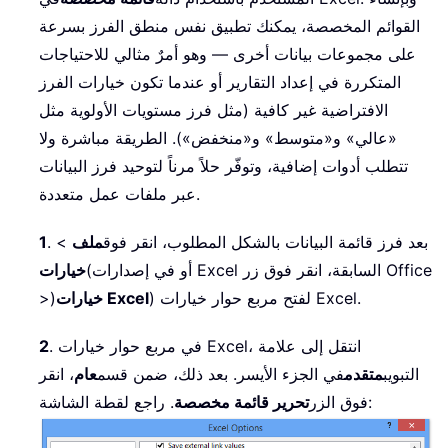
القوائم المخصصة، يمكنك تطبيق نفس منطق الفرز بسرعة
على مجموعات بيانات أخرى — وهو أمرٌ مثالي للاحتياجات
المتكررة في إعداد التقارير أو عندما تكون خيارات الفرز
الافتراضية غير كافية (مثل فرز مستويات الأولوية مثل
«عالي» و«متوسط» و«منخفض»). الطريقة مباشرة ولا
تتطلب أدوات إضافية، وتوفّر حلاً مرناً لتوحيد فرز البيانات
عبر ملفات عمل متعددة.
. بعد فرز قائمة البيانات بالشكل المطلوب، انقر فوق
ملف
>
1
(أو في إصدارات Excel السابقة، انقر فوق زر Office
خيارات
) لفتح مربع حوار خيارات Excel.
خيارات Excel
>)
. في مربع حوار خيارات Excel، انتقل إلى علامة
2
التبويب
متقدم
في الجزء الأيسر. بعد ذلك، ضمن قسم
عام
، انقر
. راجع لقطة الشاشة:
فوق الزر
تحرير قائمة مخصصة