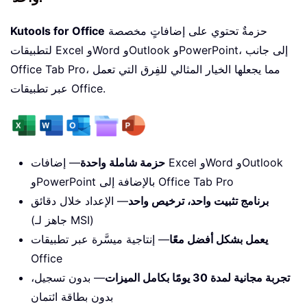
حزمةٌ تحتوي على إضافاتٍ مخصصة
Kutools for Office
لتطبيقات Excel وWord وOutlook وPowerPoint، إلى جانب
Office Tab Pro، مما يجعلها الخيار المثالي للفِرق التي تعمل
عبر تطبيقات Office.
حزمة شاملة واحدة
— إضافات Excel وWord وOutlook
وPowerPoint بالإضافة إلى Office Tab Pro
برنامج تثبيت واحد، ترخيص واحد
— الإعداد خلال دقائق
(جاهز لـ MSI)
يعمل بشكل أفضل معًا
— إنتاجية ميسَّرة عبر تطبيقات
Office
تجربة مجانية لمدة 30 يومًا بكامل الميزات
— بدون تسجيل،
بدون بطاقة ائتمان