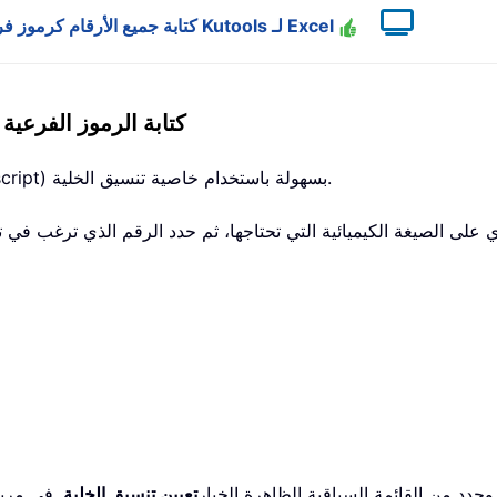
(بنقرة واحدة) كتابة جميع الأرقام كرموز فرعية في خلية أو نطاق دفعة واحدة باستخدام Kutools لـ Excel
كتابة الرموز الفرعية
في Excel، يمكنك تحويل الحروف إلى رموز فرعية (Subscript) بسهولة باستخدام خاصية تنسيق الخلية.
ن وحدد من القائمة السياقية الظاهرة الخيار
تعيين تنسيق الخلية
. في مرب