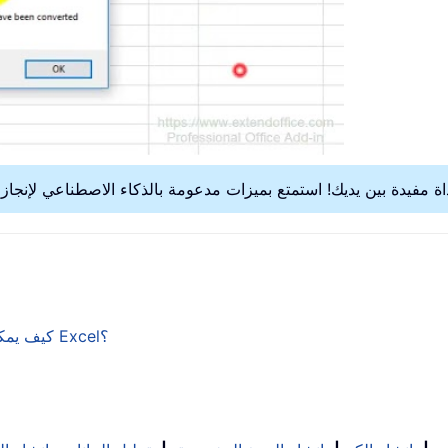
كيف يمكن جعل جزء من النص داخل خلية ما بخط عريض في Excel؟