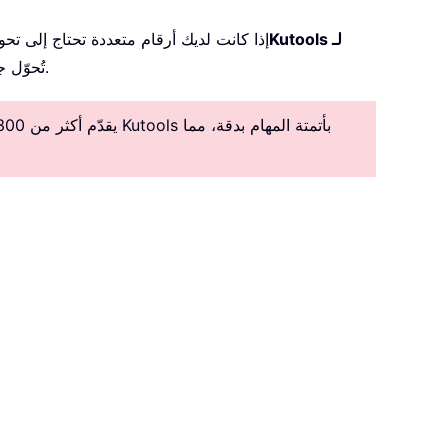
Kutools لـ
إذا كانت لديك أرقام متعددة تحتاج إلى تحو
من Kutools لـ Excel تُحوّل جميع الأرقام في الخلايا المحددة إلى رموز فرعية بسرعةٍ فائقة.
يقدّم أكثر من 300 ميزة متقدمة لتبسيط المهام المعقدة، مما يعزز الإبداع والكفاءة.