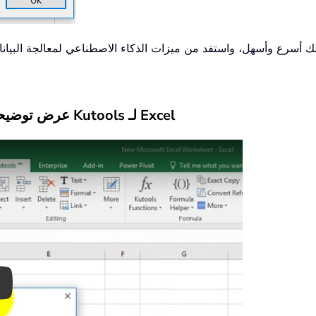
عرض توضيحي: مؤشر أرقام في الصيغ الكيميائية باستخدام Kutools لـ Excel
ay