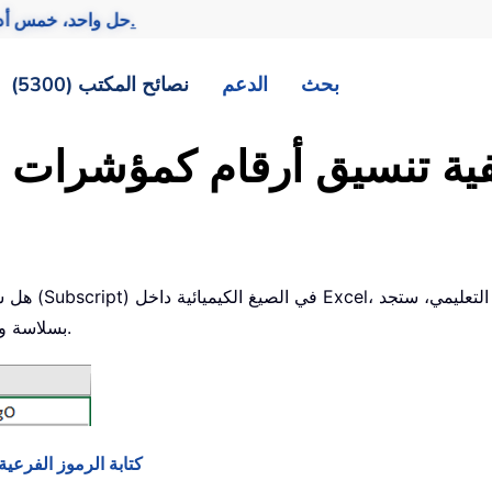
تحقيق المزيد بجهد أقل.
— حل واحد، خمس أد
بحث
الدعم
نصائح المكتب (5300)
هل شعرت يومً
الحلول المثلى لأداء هذه المهمة المرهقة في Excel بسلاسة وفعالية.
(الخطوات) كتابة الرموز 