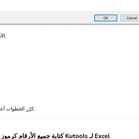
. الآن أصبح الرقم المحدد رمزًا فرعيًّا.
كرّر الخطوات أعلاه لتحويل باقي الأرقام إلى رموز فرعية واحدة تلو الأخرى.
كتابة جميع الأرقام كرموز فرعية في خلية أو نطاق دفعة واحدة باستخدام Kutools لـ Excel