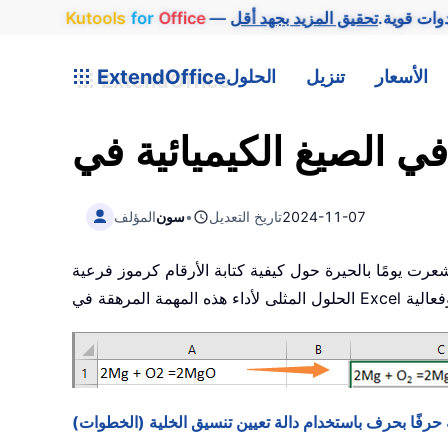
وات قوية.
Office
for
Kutools
الأسعار
تنزيل
الحلول
ExtendOffice
2024-11-07
تاريخ التعديل
•
سون
المؤلف
ا بالحيرة حول كيفية كتابة الأرقام كرموز فرعية (Subscript) في الصيغ الكيميائية داخل Excel، كما يظهر في لقطة الشاشة أدناه؟ في هذا البرنامج التعليمي، ستجد
الفرعية حرفًا بحرف باستخدام دالة تعيين تنسيق الخلية