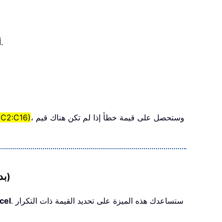
أصبحت الآن القيمة ذات التكرار الأعلى في عمود الفاكهة جاهزة، وستُرجع آخر قيمة متكررة في حال وجود أكثر من نتيجة واحدة.
، وستحصل على قيمة خطأ إذا لم تكن هناك قيم
C2:C16)
العثور على القيمة ذات التكرار الأعلى في نطاق باستخدام Kutools لـ Excel (بدون الحاجة لتذكّر الصيغة)
. ستساعدك هذه الميزة على تحديد القيمة ذات التكرار
Kutools 