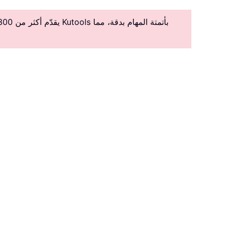
يقدّم أكثر من 300 ميزة متقدمة لتبسيط المهام المعقدة، مما يعزز الإبداع والكفاءة.