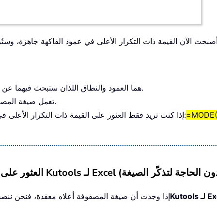
1. في الصيغة، B:B وB2:B16 هما العمود والنطاق اللذان ستبحث فيهما عن القيمة ذات التكرار الأعلى.
2. تعمل صيغة المصفوفة هذه مع قوائم تقسيم حسب النص والرقم أيضًا.
=MODE(
3. إذا كنت تريد فقط العثور على القيمة ذات التكرار الأعلى في قائمة أرقام، يمكنك أيضًا تجربة هذه الصيغة العادية:
لـ Excel
إذا وجدت أن صيغة المصفوفة أعلاه معقدة، فنحن ننص