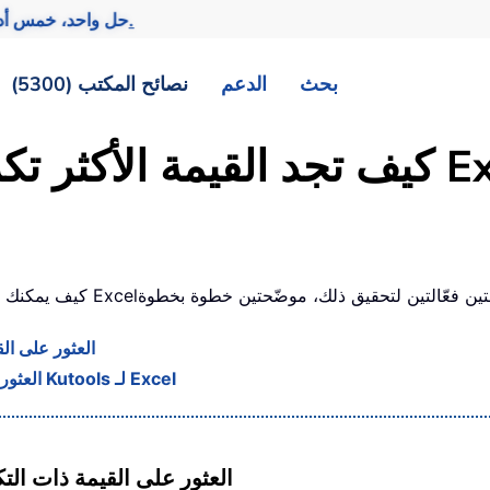
تحقيق المزيد بجهد أقل.
— حل واحد، خمس أد
بحث
الدعم
نصائح المكتب (5300)
العثور على ال
العثور بسهولة على القيمة ذات التكرار الأعلى في نطاق باستخدام Kutools لـ Excel
العثور على القيمة ذات ال