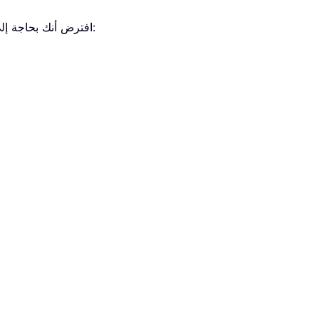
افترض أنك بحاجة إلى تحديد الفاكهة التي تظهر بأعلى تكرار في عمود «الفاكهة»، كما هو موضح في لقطة الشاشة أدناه. يُرجى اتباع الخطوات التالية: