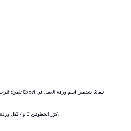
تلميح: للرجوع 
في مربع الحوار.
5. كرّر الخطوتين 3 و4 لكل ورقة عمل ترغب في تضمينها في المخطط. بعد إضافة جميع السلاسل، ستجدها مدرجة تحت