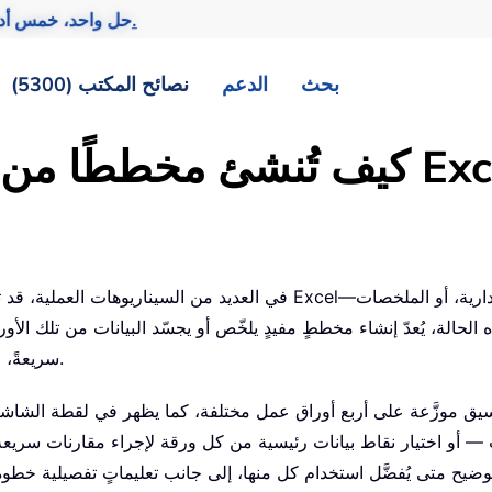
تحقيق المزيد بجهد أقل.
— حل واحد، خمس أد
بحث
الدعم
نصائح المكتب (5300)
في العديد من السيناريوهات العملية، قد تجد بياناتك موزعةً عبر عدة أو
الة، يُعدّ إنشاء مخططٍ مفيدٍ يلخّص أو يجسّد البيانات من تلك الأور
سريعةً، خاصةً عندما تكون هياكل البيانات عبر أوراق العمل متسقة.
سيق موزَّعة على أربع أوراق عمل مختلفة، كما يظهر في لقطة الشاشة ا
 أو اختيار نقاط بيانات رئيسية من كل ورقة لإجراء مقارنات سريعة