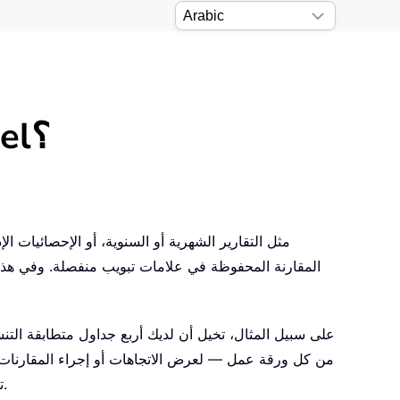
كيف تُنشئ مخططًا من أوراق عمل متعددة في Excel؟
المقارنة المحفوظة في علامات تبويب منفصلة. وفي هذه الح
على سبيل المثال، تخيل أن لديك أربع جداول متطابقة التن
من كل ورقة عمل — لعرض الاتجاهات أو إجراء المقارنات —
توضيح متى يُفضَّل استخدام كل منها، إلى جانب تعليماتٍ تفصيلية خطوة بخطوة، ونصائح إضافية، وإرشاداتٍ فعّالة لحل المشكلات.