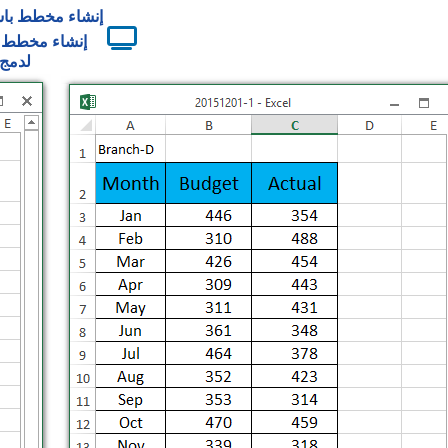
إنشاء مخطط باست
إنشاء مخطط با
كود A