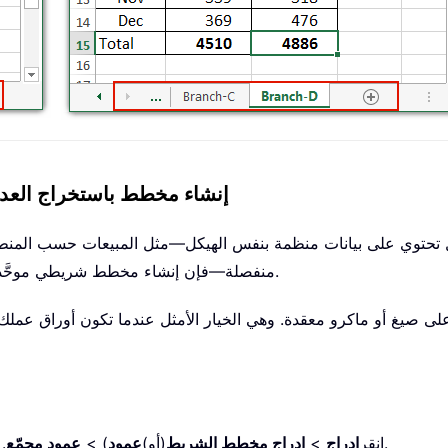
إنشاء مخطط باستخراج العدي
 تحتوي على بيانات منظمة بنفس الهيكل—مثل المبيعات حسب المنطقة
منفصلة—فإن إنشاء مخطط شريطي موحَّد يضم سلاسل بيانات متعددة يوفّر مقارنة بصرية فعّالة.
تمد على صيغ أو ماكرو معقدة. وهي الخيار الأمثل عندما تكون أوراق 
. وسيؤدي ذلك إلى فتح مخطط فارغ في ورقة العمل.
1. انقر
إدراج
>
إدراج مخطط الشريط
(أو)
عمود
) >
عمود مجمّع