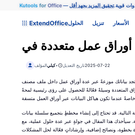
وات قوية.
Office
for
Kutools
الأسعار
تنزيل
الحلول
ExtendOffice
2025-07-22
تاريخ التعديل
•
كيلي
المؤلف
راق عمل داخل ملف مصنف Excel—مثل التقارير الشهرية أو السنوية، أو الإحصائيات الإدارية، أو الملخصات
اق المتعددة وسيلةً فعّالةً للحصول على رؤى رئيسية لمحةً
لتالية. قد تحتاج إلى إنشاء مخططٍ بتجميع سلسلة بيانات
. سيأخذك هذا المقال في جولةٍ عبر عدة حلول عملية، مع