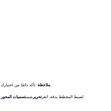
: تأكد دائمًا من اختيارك لنفس هيكل نطاق الخلايا في كل ورقة؛ إذ قد يؤدي أي عدم اتساق إلى جعل المخطط مضلّلًا أو يُسبب مشكلات في المحاذاة.
ملاحظة
6. لضبط المخطط بدقة، انقر
تحرير
ضمن
تسميات المحور ا