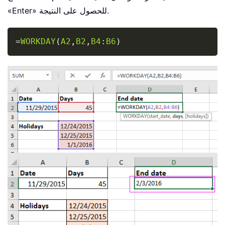
«Enter» للحصول على النتيجة.
Copy
=
WORKDAY
(
A2
,
B2
,
B4
:
B6
)