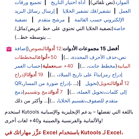
الموارد
(نص تلقائي)
|
أداة اختيار التاريخ
|
تجميع ورقات
العمل
|
تشفير/فك تشفير الخلايا
|
إرسال رسائل البريد
الإلكتروني حسب القائمة
|
مرشح متقدم
|
تصفية
خاصة
(تصفية الخلايا التي تحتوي على خط عريض/مائل/
يتوسطه خط...) ...
أفضل 15 مجموعات الأدوات
:
12
أدوات
النصوص
(
إضافة
نص
،
حذف الأحرف المحددة
، ...)
|
50+
أنواع
المخططات
البيانية
(
مخطط جانت
، ...)
|
40+ صيغ
عملية
(
حساب العمر
إدراج رمز
(
بناءً على تاريخ الميلاد
، ...)
|
19
أدوات
الإدراج
12
أدوات
التحويل
(
تحويل
|
، ...)
إدراج صورة من المسار
،
QR
إلى كلمات
،
تحويل العملة
، ...)
|
7
أدوات
دمج وتقسيم
(
دمج
متقدم للصفوف
،
تقسيم الخلايا
، ...)
|
... وأكثر من ذلك
استخدم Kutools باللغة التي تفضلها – يدعم الإنجليزية والإسبانية
والألمانية والفرنسية والصينية و40+ لغات أخرى!
عزِّز مهاراتك في Excel باستخدام Kutools لـ Excel،