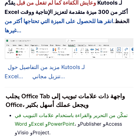
وعايش الكفاءة كما لم تفعل من قبل.
يقدّم Kutools لـ
Excel أكثر من 300 ميزة متقدمة لتعزيز الإنتاجية ووقت
الحفظ.
انقر هنا للحصول على الميزة التي تحتاجها أكثر من
غيرها...
مزيد من التفاصيل حول Kutools لـ
تنزيل مجاني...
Excel...
يجلب Office Tab واجهة ذات علامات تبويب إلى
Office، ويجعل عملك أسهل بكثير
تمكّن من التحرير والقراءة باستخدام علامات التبويب في
، وPublisher وAccess
Word وExcel وPowerPoint
وVisio وProject.