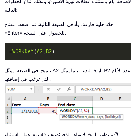
لإضافة أيام باستثناء عطلات نهاية الأسبوع، يمكنك اتباع الخطوات
التالية:
حدّد خلية فارغة، وأدخل الصيغة التالية، ثم اضغط مفتاح
«Enter» للحصول على النتيجة.
Copy
=
WORKDAY
(
A2
,
B2
)
تلميح: في الصيغة، يمثّل A2 تاريخ البدء، بينما يمثّل B2 عدد الأيام
التي ترغب في إضافتها.
الآن، يظهر تاريخ الانتهاء، الذي يُضيف 45 يوم عمل باستثناء