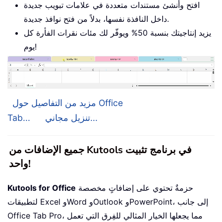
افتح وأنشئ مستندات متعددة في علامات تبويب جديدة
داخل النافذة نفسها، بدلاً من فتح نوافذ جديدة.
يزيد إنتاجيتك بنسبة 50% ويوفّر لك مئات نقرات الفأرة كل
يوم!
مزيد من التفاصيل حول Office
تنزيل مجاني...
Tab...
جميع الإضافات من Kutools في برنامج تثبيت
واحد!
حزمةٌ تحتوي على إضافاتٍ مخصصة
Kutools for Office
لتطبيقات Excel وWord وOutlook وPowerPoint، إلى جانب
Office Tab Pro، مما يجعلها الخيار المثالي للفِرق التي تعمل