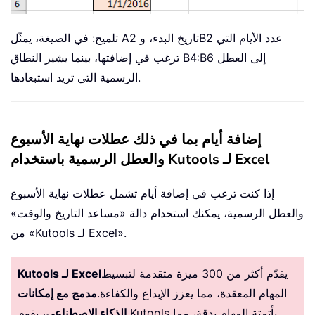
تلميح: في الصيغة، يمثّل A2 تاريخ البدء، وB2 عدد الأيام التي
ترغب في إضافتها، بينما يشير النطاق B4:B6 إلى العطل
الرسمية التي تريد استبعادها.
إضافة أيام بما في ذلك عطلات نهاية الأسبوع
والعطل الرسمية باستخدام Kutools لـ Excel
إذا كنت ترغب في إضافة أيام تشمل عطلات نهاية الأسبوع
والعطل الرسمية، يمكنك استخدام دالة «مساعد التاريخ والوقت»
من «Kutools لـ Excel».
يقدّم أكثر من 300 ميزة متقدمة لتبسيط
Kutools لـ Excel
المهام المعقدة، مما يعزز الإبداع والكفاءة.
مدمج مع إمكانات
الذكاء الاصطناعي
، يقوم Kutools بأتمتة المهام بدقة، مما