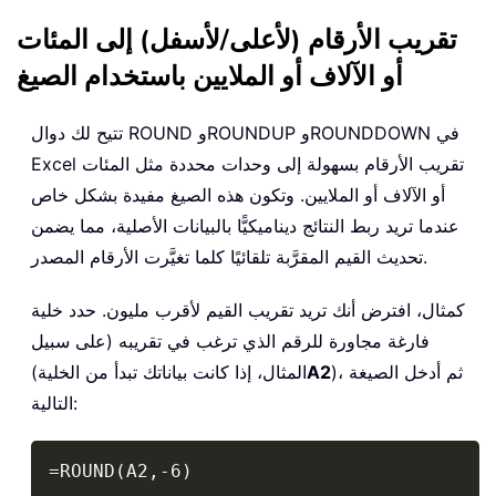
تقريب الأرقام (لأعلى/لأسفل) إلى المئات
أو الآلاف أو الملايين باستخدام الصيغ
تتيح لك دوال ROUND وROUNDUP وROUNDDOWN في
Excel تقريب الأرقام بسهولة إلى وحدات محددة مثل المئات
أو الآلاف أو الملايين. وتكون هذه الصيغ مفيدة بشكل خاص
عندما تريد ربط النتائج ديناميكيًّا بالبيانات الأصلية، مما يضمن
تحديث القيم المقرَّبة تلقائيًا كلما تغيَّرت الأرقام المصدر.
كمثال، افترض أنك تريد تقريب القيم لأقرب مليون. حدد خلية
فارغة مجاورة للرقم الذي ترغب في تقريبه (على سبيل
)، ثم أدخل الصيغة
A2
المثال، إذا كانت بياناتك تبدأ من الخلية)
التالية:
Copy
=ROUND(A2,-6)