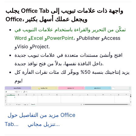
يجلب Office Tab واجهة ذات علامات تبويب إلى
Office، ويجعل عملك أسهل بكثير
تمكّن من التحرير والقراءة باستخدام علامات التبويب في
، وPublisher وAccess
Word وExcel وPowerPoint
وVisio وProject.
افتح وأنشئ مستندات متعددة في علامات تبويب جديدة
داخل النافذة نفسها، بدلاً من فتح نوافذ جديدة.
يزيد إنتاجيتك بنسبة 50% ويوفّر لك مئات نقرات الفأرة كل
يوم!
مزيد من التفاصيل حول Office
تنزيل مجاني...
Tab...