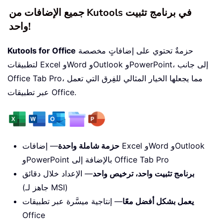
جميع الإضافات من Kutools في برنامج تثبيت
واحد!
حزمةٌ تحتوي على إضافاتٍ مخصصة
Kutools for Office
لتطبيقات Excel وWord وOutlook وPowerPoint، إلى جانب
Office Tab Pro، مما يجعلها الخيار المثالي للفِرق التي تعمل
عبر تطبيقات Office.
حزمة شاملة واحدة
— إضافات Excel وWord وOutlook
وPowerPoint بالإضافة إلى Office Tab Pro
برنامج تثبيت واحد، ترخيص واحد
— الإعداد خلال دقائق
(جاهز لـ MSI)
يعمل بشكل أفضل معًا
— إنتاجية ميسَّرة عبر تطبيقات
Office