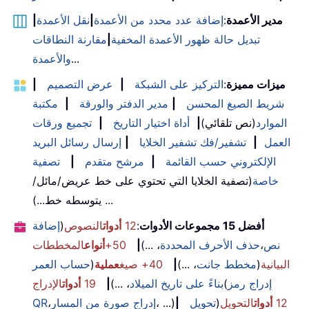
مدير الأعمدة
:
إضافة عدد محدد من الأعمدة
|
نقل الأعمدة
|
تبديل حالة ظهور الأعمدة المخفية
|
مقارنة النطاقات
...
والأعمدة
ميزات مميزة
:
التركيز على الشبكة
|
عرض التصميم
|
شريط الصيغ المحسن
|
مدير الدفتر والورقة
|
مكتبة
الموارد
(نص تلقائي)
|
أداة اختيار التاريخ
|
تجميع ورقات
العمل
|
تشفير/فك تشفير الخلايا
|
إرسال رسائل البريد
الإلكتروني حسب القائمة
|
مرشح متقدم
|
تصفية
خاصة
(تصفية الخلايا التي تحتوي على خط عريض/مائل/
يتوسطه خط...) ...
أفضل 15 مجموعات الأدوات
:
12
أدوات
النصوص
(
إضافة
نص
،
حذف الأحرف المحددة
، ...)
|
50+
أنواع
المخططات
البيانية
(
مخطط جانت
، ...)
|
40+ صيغ
عملية
(
حساب العمر
إدراج رمز
(
بناءً على تاريخ الميلاد
، ...)
|
19
أدوات
الإدراج
12
أدوات
التحويل
(
تحويل
|
، ...)
إدراج صورة من المسار
،
QR