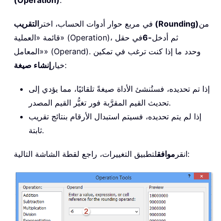
من
التقريب (Rounding)
في مربع حوار أدوات الحساب، اختر
قائمة «العملية» (Operation)، ثم أدخل
-6
في حقل
«المعامل» (Operand). وحدد ما إذا كنت ترغب في تمكين
:
خيار
إنشاء صيغة
إذا تم تحديده، فستُنشئ الأداة صيغةً تلقائيًا، مما يؤدي إلى
تحديث القيم المقرَّبة فور تغيُّر القيم المصدر.
إذا لم يتم تحديده، فسيتم استبدال الأرقام بنتائج تقريب
ثابتة.
لتطبيق التغييرات، راجع لقطة الشاشة التالية:
انقر
موافق