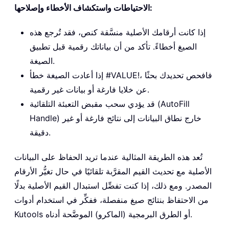
الاحتياطات واستكشاف الأخطاء وإصلاحها:
إذا كانت أرقامك الأصلية منسَّقة كنص، فقد تُرجع هذه
الصيغ أخطاءً. تأكد من أن بياناتك رقمية قبل تطبيق
الصيغة.
إذا أعادت الصيغة خطأ #VALUE!، فافحص تحديدك بحثًا
عن خلايا فارغة أو بيانات غير رقمية.
قد يؤدي سحب مقبض التعبئة التلقائية (AutoFill
Handle) خارج نطاق البيانات إلى نتائج فارغة أو غير
دقيقة.
تُعد هذه الطريقة المثالية عندما تريد الحفاظ على البيانات
الأصلية مع تحديث القيم المقرَّبة تلقائيًا في حال تغيُّر الأرقام
المصدر. ومع ذلك، إذا كنت تفضِّل استبدال القيم الأصلية بدلًا
من الاحتفاظ بنتائج صيغ منفصلة، ففكِّر في استخدام أدوات
Kutools أو الطرق البرمجية (الماكرو) الموضَّحة أدناه.