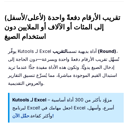
تقريب الأرقام دفعةً واحدة (لأعلى/لأسفل)
إلى المئات أو الآلاف أو الملايين دون
استخدام الصيغ
،
التقريب (Round)
يوفِّر Kutools لـ Excel أداة بديهية تسمى
تُسهِّل تقريب الأرقام دفعةً واحدة وبسرعة—دون الحاجة إلى
إدخال الصيغ يدويًّا. وتكون هذه الأداة مفيدة جدًّا عندما تريد
استبدال القيم الموجودة مباشرةً، مما يُسرِّع تنسيق التقارير
والعروض التقديمية.
– مزوَّد بأكثر من 300 أداة أساسية
Kutools لـ Excel
لبرنامج Excel! اجعل مهامك في Excel أسرع، وأسهل،
حمِّل الآن!
وأكثر كفاءة.