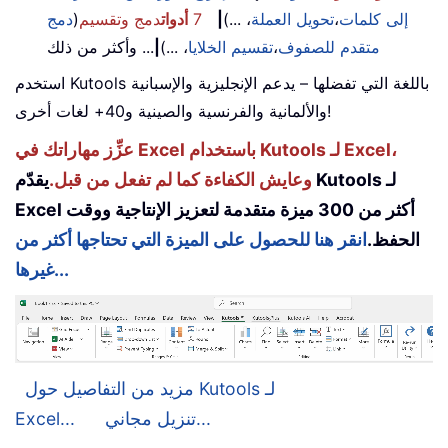
إلى كلمات
،
تحويل العملة
، ...)
|
7
أدوات
دمج وتقسيم
(
دمج
متقدم للصفوف
،
تقسيم الخلايا
، ...)
|
... وأكثر من ذلك
استخدم Kutools باللغة التي تفضلها – يدعم الإنجليزية والإسبانية
والألمانية والفرنسية والصينية و40+ لغات أخرى!
عزِّز مهاراتك في Excel باستخدام Kutools لـ Excel،
وعايش الكفاءة كما لم تفعل من قبل.
يقدّم Kutools لـ
Excel أكثر من 300 ميزة متقدمة لتعزيز الإنتاجية ووقت
الحفظ.
انقر هنا للحصول على الميزة التي تحتاجها أكثر من
غيرها...
مزيد من التفاصيل حول Kutools لـ
تنزيل مجاني...
Excel...