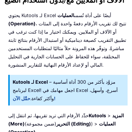
الآلاف أو الملايين مع/بدون استخدام الصيغ
يحتوي Kutools لـ Excel أيضًا على أداة تُسمى
العمليات
، تتيح لك تقريب الأرقام دفعةً واحدة إلى المئات
(Operation)
أو الآلاف أو الملايين. ويمكنك اختيار ما إذا كنت ترغب في
تطبيق التقريب كصيغة ديناميكية أو استبدال الأرقام بنتائج ثابتة
مباشرةً. وتوفّر هذه المرونة حلاً مثاليًا لمتطلبات المستخدمين
المختلفة، سواء للحفاظ على الحسابات الجارية في التحليل
المالي أو لإعداد الأرقام النهائية للتقارير المنشورة.
– مزوَّد بأكثر من 300 أداة أساسية
Kutools لـ Excel
لبرنامج Excel! اجعل مهامك في Excel أسرع، وأسهل،
حمِّل الآن!
وأكثر كفاءة.
المزيد
>
Kutools
حدِّد الأرقام التي تريد تقريبها، ثم انتقل إلى
العمليات
) >
التحرير (Editing)
(ضمن مجموعة)
(More)
(Operation)
.