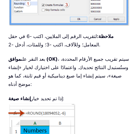
ملاحظة:
لتقريب الرقم إلى الملايين، اكتب -6 في حقل
المعامل؛ وللآلاف، اكتب -3؛ وللمئات، أدخل -2.
، سيتم تقريب جميع الأرقام المحددة،
موافق (OK)
بعد النقر على
وستُستبدل النتائج تحديدك. واعتمادًا على اختيارك لخيار «إنشاء
صيغة»، سيتم إنشاء إما صيغ ديناميكية أو قيم ثابتة، كما هو
موضح أدناه:
:
إذا تم تحديد خيار
إنشاء صيغة