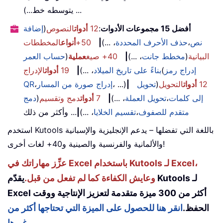
يتوسطه خط...) ...
أفضل 15 مجموعات الأدوات
:
12
أدوات
النصوص
(
إضافة
نص
،
حذف الأحرف المحددة
، ...)
|
50+
أنواع
المخططات
البيانية
(
مخطط جانت
، ...)
|
40+ صيغ
عملية
(
حساب العمر
إدراج رمز
(
بناءً على تاريخ الميلاد
، ...)
|
19
أدوات
الإدراج
12
أدوات
التحويل
(
تحويل
|
، ...)
إدراج صورة من المسار
،
QR
إلى كلمات
،
تحويل العملة
، ...)
|
7
أدوات
دمج وتقسيم
(
دمج
متقدم للصفوف
،
تقسيم الخلايا
، ...)
|
... وأكثر من ذلك
استخدم Kutools باللغة التي تفضلها – يدعم الإنجليزية والإسبانية
والألمانية والفرنسية والصينية و40+ لغات أخرى!
عزِّز مهاراتك في Excel باستخدام Kutools لـ Excel،
وعايش الكفاءة كما لم تفعل من قبل.
يقدّم Kutools لـ
Excel أكثر من 300 ميزة متقدمة لتعزيز الإنتاجية ووقت
الحفظ.
انقر هنا للحصول على الميزة التي تحتاجها أكثر من
غيرها...