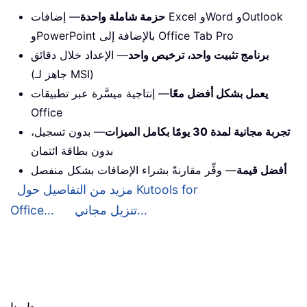
حزمة شاملة واحدة
— إضافات Excel وWord وOutlook
وPowerPoint بالإضافة إلى Office Tab Pro
برنامج تثبيت واحد، ترخيص واحد
— الإعداد خلال دقائق
(جاهز لـ MSI)
يعمل بشكل أفضل معًا
— إنتاجية ميسَّرة عبر تطبيقات
Office
تجربة مجانية لمدة 30 يومًا بكامل الميزات
— بدون تسجيل،
بدون بطاقة ائتمان
أفضل قيمة
— وفِّر مقارنةً بشراء الإضافات بشكل منفصل
مزيد من التفاصيل حول Kutools for
تنزيل مجاني...
Office...