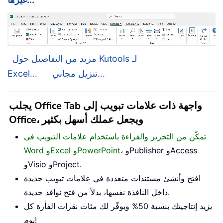
مزيد من التفاصيل حول Kutools لـ
تنزيل مجاني...
Excel...
يجلب Office Tab واجهة ذات علامات تبويب إلى
Office، ويجعل عملك أسهل بكثير
تمكّن من التحرير والقراءة باستخدام علامات التبويب في
، وPublisher وAccess
Word وExcel وPowerPoint
وVisio وProject.
افتح وأنشئ مستندات متعددة في علامات تبويب جديدة
داخل النافذة نفسها، بدلاً من فتح نوافذ جديدة.
يزيد إنتاجيتك بنسبة 50% ويوفّر لك مئات نقرات الفأرة كل
يوم!