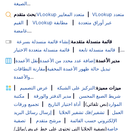
...
الصيغة
VLookup متعدد
|
VLookup متعدد المعايير
:
بحث متقدم
VLookup عبر أوراق متعددة
|
مطابقة
|
القيم
....
غامضة
قائمة منسدلة متقدمة
:
إنشاء قائمة منسدلة بسرعة
....
|
قائمة منسدلة تابعة
|
قائمة منسدلة متعددة الاختيار
مدير الأعمدة
:
إضافة عدد محدد من الأعمدة
|
نقل الأعمدة
|
تبديل حالة ظهور الأعمدة المخفية
|
مقارنة النطاقات
...
والأعمدة
ميزات مميزة
:
التركيز على الشبكة
|
عرض التصميم
|
شريط الصيغ المحسن
|
مدير الدفتر والورقة
|
مكتبة
الموارد
(نص تلقائي)
|
أداة اختيار التاريخ
|
تجميع ورقات
العمل
|
تشفير/فك تشفير الخلايا
|
إرسال رسائل البريد
الإلكتروني حسب القائمة
|
مرشح متقدم
|
تصفية
خاصة
(تصفية الخلايا التي تحتوي على خط عريض/مائل/