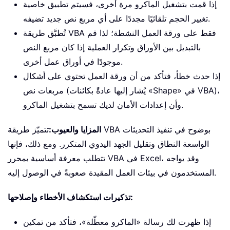
إذا قمت بتشغيل الماكرو مرة أخرى، فسيتم تطبيق خاصية
تغيير الحجم تلقائيًا مجددًا على أي مربع نص جديد تضيفه.
تُطبَّق طريقة VBA فقط على ورقة العمل النشطة؛ لذا قم
بالتبديل بين الأوراق وتكرار العملية إذا كان مربع النص
موجودًا في أوراق عمل أخرى.
إذا حدث خطأ، فتأكد من أن ورقة العمل تحتوي على أشكال
مربعات نص (يُشار إليها عادةً بكائنات «Shape» في VBA)،
وأن إعدادات الأمان لديك تسمح بتشغيل الماكرو.
المزايا والعيوب:
تتميّز طريقة VBA بوضوح في تنفيذ التحديثات
الواسعة النطاق وتقليل الجهد اليدوي المتكرر. ومع ذلك، فإنها
تتطلب معرفة أساسية بمحرر VBA في Excel، وقد يواجه
المستخدمون في بيئات العمل المقيدة صعوبةً في الوصول إليه.
تذكيرات استكشاف الأخطاء وإصلاحها:
إذا ظهرت لك رسالة «الماكرو معطّلة»، فتأكد من تمكين