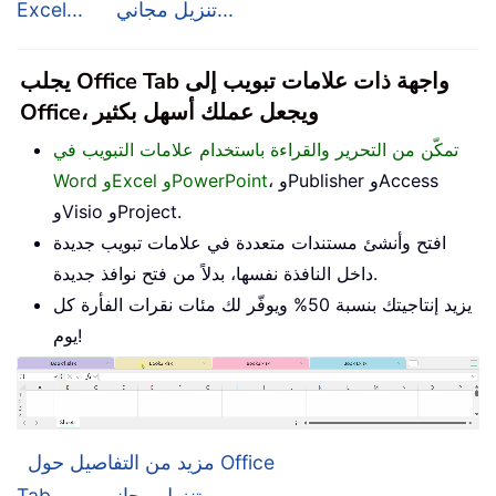
تنزيل مجاني...
Excel...
يجلب Office Tab واجهة ذات علامات تبويب إلى
Office، ويجعل عملك أسهل بكثير
تمكّن من التحرير والقراءة باستخدام علامات التبويب في
، وPublisher وAccess
Word وExcel وPowerPoint
وVisio وProject.
افتح وأنشئ مستندات متعددة في علامات تبويب جديدة
داخل النافذة نفسها، بدلاً من فتح نوافذ جديدة.
يزيد إنتاجيتك بنسبة 50% ويوفّر لك مئات نقرات الفأرة كل
يوم!
مزيد من التفاصيل حول Office
تنزيل مجاني...
Tab...