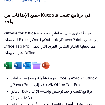
جميع الإضافات من Kutools في برنامج تثبيت
واحد!
حزمةٌ تحتوي على إضافاتٍ مخصصة
Kutools for Office
لتطبيقات Excel وWord وOutlook وPowerPoint، إلى جانب
Office Tab Pro، مما يجعلها الخيار المثالي للفِرق التي تعمل
عبر تطبيقات Office.
حزمة شاملة واحدة
— إضافات Excel وWord وOutlook
وPowerPoint بالإضافة إلى Office Tab Pro
برنامج تثبيت واحد، ترخيص واحد
— الإعداد خلال دقائق
(جاهز لـ MSI)
يعمل بشكل أفضل معًا
— إنتاجية ميسَّرة عبر تطبيقات