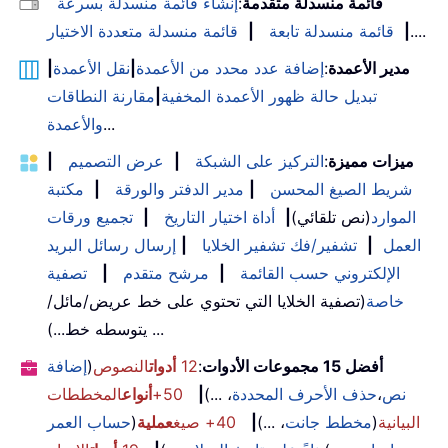
قائمة منسدلة متقدمة
:
إنشاء قائمة منسدلة بسرعة
....
|
قائمة منسدلة تابعة
|
قائمة منسدلة متعددة الاختيار
مدير الأعمدة
:
إضافة عدد محدد من الأعمدة
|
نقل الأعمدة
|
تبديل حالة ظهور الأعمدة المخفية
|
مقارنة النطاقات
...
والأعمدة
ميزات مميزة
:
التركيز على الشبكة
|
عرض التصميم
|
شريط الصيغ المحسن
|
مدير الدفتر والورقة
|
مكتبة
الموارد
(نص تلقائي)
|
أداة اختيار التاريخ
|
تجميع ورقات
العمل
|
تشفير/فك تشفير الخلايا
|
إرسال رسائل البريد
الإلكتروني حسب القائمة
|
مرشح متقدم
|
تصفية
خاصة
(تصفية الخلايا التي تحتوي على خط عريض/مائل/
يتوسطه خط...) ...
أفضل 15 مجموعات الأدوات
:
12
أدوات
النصوص
(
إضافة
نص
،
حذف الأحرف المحددة
، ...)
|
50+
أنواع
المخططات
البيانية
(
مخطط جانت
، ...)
|
40+ صيغ
عملية
(
حساب العمر