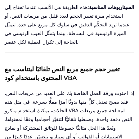
السيناريوهات المناسبة:
هذه الطريقة هي الأنسب عندما تحتاج إلى
استخدام ميزة تغيير الحجم لعدد قليل من مربعات النص، أو
عندما تريد التحكّم الدقيق في سلوك كل مربع على حدة. تتمثّل
الميزة الرئيسية في البساطة، بينما يتمثّل العيب الرئيسي في
الحاجة إلى تكرار العملية لكل عنصر.
تغيير حجم جميع مربع النص تلقائيًا ليتناسب مع
المحتوى باستخدام كود VBA
إذا احتوت ورقة العمل الخاصة بك على العديد من مربعات النص،
فقد يصبح تعديل كلٍّ منها يدويًّا أمرًا مملًّا بسرعة. في مثل هذه
الحالات، يمكنك استخدام ماكرو VBA لمعالجة جميع مربعات
النص دفعة واحدة، وضبطها تلقائيًّا لتتغيّر أحجامها وفقًا لمحتواها.
ويُعدّ هذا الحل مثاليًّا خصوصًا للوثائق المشتركة أو نماذج
الاستبيانات أو القوالب أو أي سيناريو يتضمّن عددًا كبيرًا من