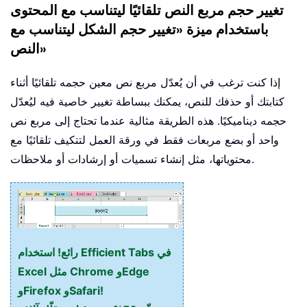
تغيير حجم مربع النص تلقائيًا ليتناسب مع المحتوى
باستخدام ميزة «تغيير حجم الشكل ليتناسب مع
النص»
إذا كنت ترغب في أن يُعدّل مربع نص معين حجمه تلقائيًا أثناء
كتابتك أو حذفك للنص، يمكنك ببساطة تغيير خاصية فيه ليُعدّل
حجمه ديناميكيًا. هذه الطريقة مثالية عندما تحتاج إلى مربع نص
واحد أو بضع مربعات فقط في ورقة العمل لتتكيف تلقائيًا مع
محتوياتها، مثل إنشاء تسميات أو إرشادات أو ملاحظات.
رائع! استخدام Efficient Tabs في
Excel مثل Chrome وEdge
وFirefox وSafari!