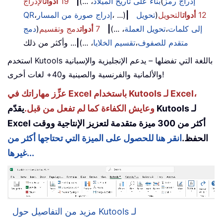
إدراج رمز
(
بناءً على تاريخ الميلاد
، ...)
|
19
أدوات
الإدراج
12
أدوات
التحويل
(
تحويل
|
، ...)
إدراج صورة من المسار
،
QR
إلى كلمات
،
تحويل العملة
، ...)
|
7
أدوات
دمج وتقسيم
(
دمج
متقدم للصفوف
،
تقسيم الخلايا
، ...)
|
... وأكثر من ذلك
استخدم Kutools باللغة التي تفضلها – يدعم الإنجليزية والإسبانية
والألمانية والفرنسية والصينية و40+ لغات أخرى!
عزِّز مهاراتك في Excel باستخدام Kutools لـ Excel،
وعايش الكفاءة كما لم تفعل من قبل.
يقدّم Kutools لـ
Excel أكثر من 300 ميزة متقدمة لتعزيز الإنتاجية ووقت
الحفظ.
انقر هنا للحصول على الميزة التي تحتاجها أكثر من
غيرها...
مزيد من التفاصيل حول Kutools لـ