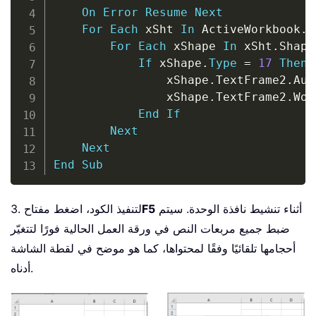
On
Error
Resume
Next
For
Each
 xSht 
In
 ActiveWorkbook
.
W
For
Each
 xShape 
In
 xSht
.
Shapes
If
 xShape
.
Type
=
17
Then
                xShape
.
TextFrame2
.
Aut
                xShape
.
TextFrame2
.
Wor
End
If
Next
Next
End
Sub
أثناء تنشيط نافذة الوحدة. سيتم
F5
3. لتنفيذ الكود، اضغط مفتاح
ضبط جميع مربعات النص في ورقة العمل الحالية فورًا لتتغيّر
أحجامها تلقائيًا وفقًا لمحتواها، كما هو موضح في لقطة الشاشة
أدناه.