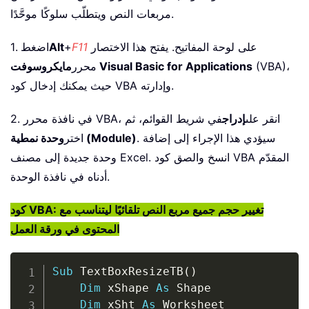
مربعات النص ويتطلّب سلوكًا موحَّدًا.
على لوحة المفاتيح. يفتح هذا الاختصار
F11
+
Alt
1. اضغط
(VBA)،
مايكروسوفت Visual Basic for Applications
محرر
حيث يمكنك إدخال كود VBA وإدارته.
2. في نافذة محرر VBA، انقر على
إدراج
في شريط القوائم، ثم
. سيؤدي هذا الإجراء إلى إضافة
وحدة نمطية (Module)
اختر
وحدة جديدة إلى مصنف Excel. انسخ والصق كود VBA المقدّم
أدناه في نافذة الوحدة.
كود VBA: تغيير حجم جميع مربع النص تلقائيًا ليتناسب مع
المحتوى في ورقة العمل
Copy
Sub
 TextBoxResizeTB
(
)
Dim
 xShape 
As
 Shape

Dim
 xSht 
As
 Worksheet
