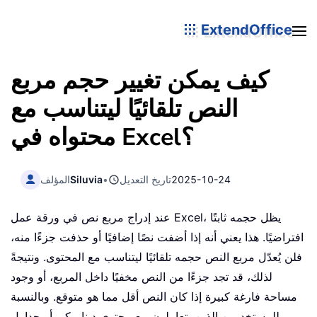
ExtendOffice
كيف يمكن تغيير حجم مربع
النص تلقائيًا ليتناسب مع
محتواه في Excel؟
2025-10-24
تاريخ التعديل
•
Siluvia
المؤلف
عند إدراج مربع نص في ورقة عمل Excel، يظل حجمه ثابتًا
افتراضيًا. هذا يعني أنه إذا أضفت نصًا إضافيًا أو حذفت جزءًا منه،
فلن يُعدّل مربع النص حجمه تلقائيًا ليتناسب مع المحتوى. ونتيجةً
لذلك، قد تجد جزءًا من النص مخفيًا داخل المربع، أو وجود
مساحة فارغة كبيرة إذا كان النص أقل مما هو متوقع. وبالنسبة
للمستخدمين الذين يتعاملون مع محتوى ديناميكي أو جداول