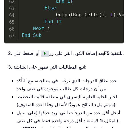
End
If
Else
            OutputRng
.
Cells
(
i
,
1
)
.
Val
End
If
Next
End
Sub
للتنفيذ.
F5
2. بعد إضافة الكود، انقر على زر
أو اضغط على
3. اتبع المطالبات التي تظهر على الشاشة:
حدد نطاق الدرجات الذي ترغب في معالجته، مع التأكد
من أن درجات كل طالب موجودة في صف واحد.
اختر الخلية العلوية اليسرى في منطقة قائمة التخطيط
(سيتم ملء النتائج عموديًّا لأسفل وفقًا لعدد الصفوف).
أدخل أقل عدد من الدرجات التي تريد حذفها (على سبيل
لاستبعاد أقل درجة واحدة فقط في كل صف).
المثال،)
1