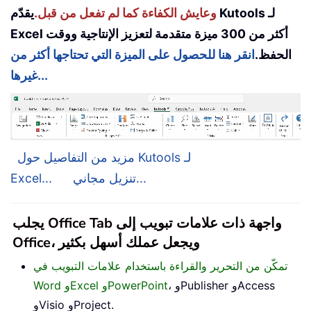
وعايش الكفاءة كما لم تفعل من قبل.
يقدّم Kutools لـ
Excel أكثر من 300 ميزة متقدمة لتعزيز الإنتاجية ووقت
الحفظ.
انقر هنا للحصول على الميزة التي تحتاجها أكثر من
غيرها...
مزيد من التفاصيل حول Kutools لـ
تنزيل مجاني...
Excel...
يجلب Office Tab واجهة ذات علامات تبويب إلى
Office، ويجعل عملك أسهل بكثير
تمكّن من التحرير والقراءة باستخدام علامات التبويب في
، وPublisher وAccess
Word وExcel وPowerPoint
وVisio وProject.