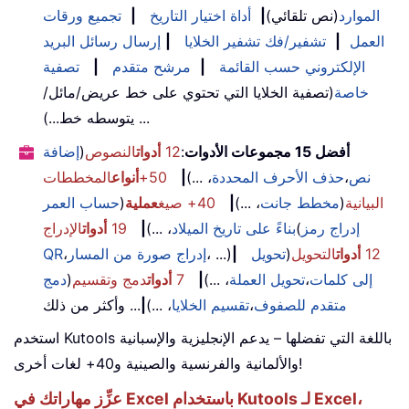
الموارد
(نص تلقائي)
|
أداة اختيار التاريخ
|
تجميع ورقات
العمل
|
تشفير/فك تشفير الخلايا
|
إرسال رسائل البريد
الإلكتروني حسب القائمة
|
مرشح متقدم
|
تصفية
خاصة
(تصفية الخلايا التي تحتوي على خط عريض/مائل/
يتوسطه خط...) ...
أفضل 15 مجموعات الأدوات
:
12
أدوات
النصوص
(
إضافة
نص
،
حذف الأحرف المحددة
، ...)
|
50+
أنواع
المخططات
البيانية
(
مخطط جانت
، ...)
|
40+ صيغ
عملية
(
حساب العمر
إدراج رمز
(
بناءً على تاريخ الميلاد
، ...)
|
19
أدوات
الإدراج
12
أدوات
التحويل
(
تحويل
|
، ...)
إدراج صورة من المسار
،
QR
إلى كلمات
،
تحويل العملة
، ...)
|
7
أدوات
دمج وتقسيم
(
دمج
متقدم للصفوف
،
تقسيم الخلايا
، ...)
|
... وأكثر من ذلك
استخدم Kutools باللغة التي تفضلها – يدعم الإنجليزية والإسبانية
والألمانية والفرنسية والصينية و40+ لغات أخرى!
عزِّز مهاراتك في Excel باستخدام Kutools لـ Excel،