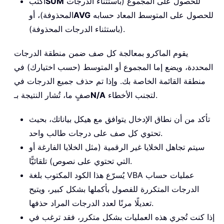
للحصول على المجموع (باستثناء الدرجات
SUM
اكتب
للحصول على المتوسط المعاد حسابه
AVG
المحذوفة)، أو
(باستثناء الدرجات المحذوفة).
يقوم الماكرو بمعالجة كل صف ضمن منطقة الدرجات
المحددة، ويضع إما المجموع أو المتوسط (حسب اختيارك) في
منطقة القائمة الخاصة بك. وإذا تم حذف جميع الدرجات في
لتجنب الأخطاء.
N/A
صفٍ ما، تُشار النتيجة بـ
تأكد من أن نطاق الإدخال يتوافق مع هيكل بياناتك، بحيث
تحتوي كل صف على درجات طالب واحد.
سيتم تجاهل الخلايا غير الرقمية (مثل الخلايا الفارغة أو
التي تحتوي على نصوص) تلقائيًّا.
يُسرّع هذا الكود المكتوب بلغة VBA عمليات حساب
الدرجات المتكررة للفصول بأكملها بشكل كبير، ويتيح
تعديلًا مرنًا لعدد الدرجات المراد حذفها.
إذا كنت تُجري هذه العمليات بشكل متكرر، فقد ترغب في