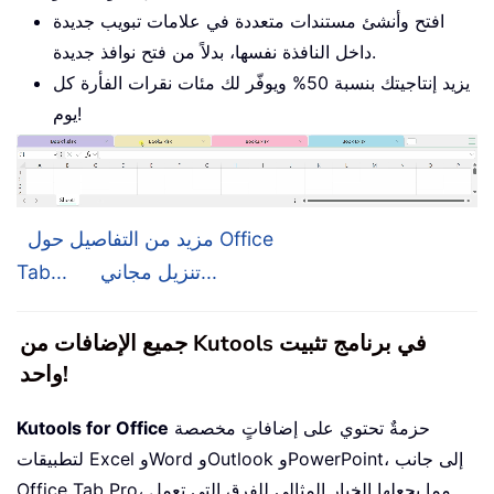
افتح وأنشئ مستندات متعددة في علامات تبويب جديدة
داخل النافذة نفسها، بدلاً من فتح نوافذ جديدة.
يزيد إنتاجيتك بنسبة 50% ويوفّر لك مئات نقرات الفأرة كل
يوم!
مزيد من التفاصيل حول Office
تنزيل مجاني...
Tab...
جميع الإضافات من Kutools في برنامج تثبيت
واحد!
حزمةٌ تحتوي على إضافاتٍ مخصصة
Kutools for Office
لتطبيقات Excel وWord وOutlook وPowerPoint، إلى جانب
Office Tab Pro، مما يجعلها الخيار المثالي للفِرق التي تعمل