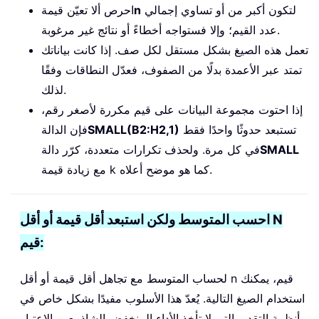
لتكون أكبر من أو تساوي إجمالي
n
احرص ألا تعيّن قيمة
عدد القيم؛ وإلا فستواجه أخطاءً أو نتائج غير مرغوبة.
تعمل هذه الصيغ بشكل مستقل لكل صف. إذا كانت بياناتك
تمتد عبر الأعمدة بدلًا من الصفوف، فعدّل النطاقات وفقًا
لذلك.
إذا احتوت مجموعة البيانات على قيم مكررة لأصغر رقم،
تستبعد حدوثًا واحدًا فقط
SMALL(B2:H2,1)
فإن الدالة
SMALL
في كل مرة. ولحذف تكرارات متعددة، كرّر دالة
مع زيادة قيمة k كما هو موضح أعلاه.
احسب المتوسط ولكن استبعد أقل قيمة أو أقل N
قيم:
لحساب المتوسط مع تجاهل أقل قيمة أو أقل n قيم، يمكنك
استخدام الصيغ التالية. يُعدّ هذا الأسلوب مفيدًا بشكل خاص في
أنظمة التقدير التي لا تأخذ الأداء المنخفض الشاذ بعين الاعتبار