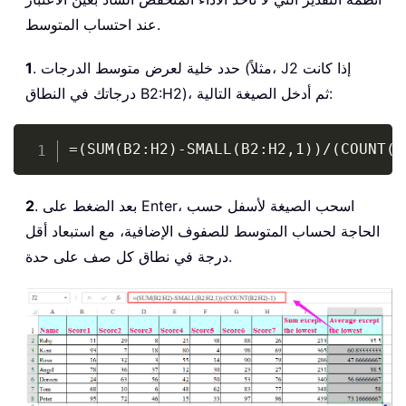
عند احتساب المتوسط.
. حدد خلية لعرض متوسط الدرجات (مثلاً، J2 إذا كانت
1
درجاتك في النطاق B2:H2)، ثم أدخل الصيغة التالية:
Copy
=(SUM(B2:H2)-SMALL(B2:H2,1))/(COUNT(B
. بعد الضغط على Enter، اسحب الصيغة لأسفل حسب
2
الحاجة لحساب المتوسط للصفوف الإضافية، مع استبعاد أقل
درجة في نطاق كل صف على حدة.