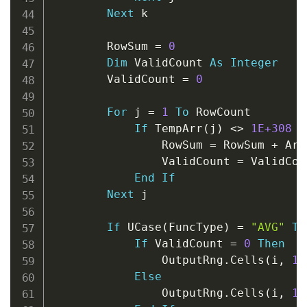
Next
 k

        RowSum 
=
0
Dim
 ValidCount 
As
Integer
        ValidCount 
=
0
For
 j 
=
1
To
 RowCount

If
 TempArr
(
j
)
<
>
1E+308
T
                RowSum 
=
 RowSum 
+
 Arr
                ValidCount 
=
 ValidCou
End
If
Next
 j

If
 UCase
(
FuncType
)
=
"AVG"
Th
If
 ValidCount 
=
0
Then
                OutputRng
.
Cells
(
i
,
1
)
Else
                OutputRng
.
Cells
(
i
,
1
)