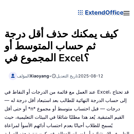
ExtendOffice
كيف يمكنك حذف أقل درجة
ثم حساب المتوسط أو
المجموع في Excel؟
2025-08-12
تاريخ التعديل
•
Xiaoyang
المؤلف
عند العمل مع قائمة من الدرجات أو النقاط في Excel، قد تحتاج
إلى حساب الدرجة النهائية للطالب بعد استبعاد أقل درجة له —
أو حتى أقل *n* درجات — قبل احتساب متوسط أو مجموع
القيم المتبقية. يُعد هذا مطلبًا شائعًا في البيئات التعليمية، حيث
يُسمح للطلاب أحيانًا بعدم احتساب أدائهم الأسوأ لمراعاة
الظروف الاستثنائية أو لضمان العدالة. قد يكون تنفيذ هذه العملية