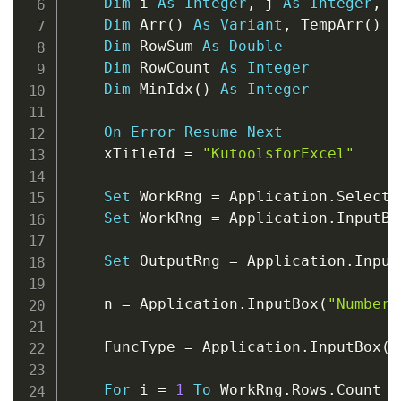
Dim
 i 
As
Integer
,
 j 
As
Integer
,
 k
Dim
 Arr
(
)
As
Variant
,
 TempArr
(
)
A
Dim
 RowSum 
As
Double
Dim
 RowCount 
As
Integer
Dim
 MinIdx
(
)
As
Integer
On
Error
Resume
Next
    xTitleId 
=
"KutoolsforExcel"
Set
 WorkRng 
=
 Application
.
Selectio
Set
 WorkRng 
=
 Application
.
InputBo
Set
 OutputRng 
=
 Application
.
Input
    n 
=
 Application
.
InputBox
(
"Number 
    FuncType 
=
 Application
.
InputBox
(
"
For
 i 
=
1
To
 WorkRng
.
Rows
.
Count
