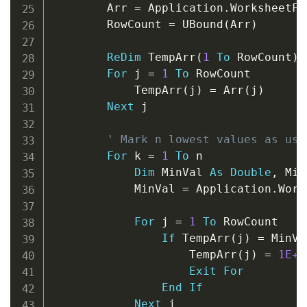
        Arr 
=
 Application
.
WorksheetFu
        RowCount 
=
 UBound
(
Arr
)
ReDim
 TempArr
(
1
To
 RowCount
)
For
 j 
=
1
To
 RowCount

            TempArr
(
j
)
=
 Arr
(
j
)
Next
 j

' Mark n lowest values as use
For
 k 
=
1
To
 n

Dim
 MinVal 
As
Double
,
 Min
            MinVal 
=
 Application
.
Work
For
 j 
=
1
To
 RowCount

If
 TempArr
(
j
)
=
 MinVa
                    TempArr
(
j
)
=
1E+3
Exit
For
End
If
Next
 j
