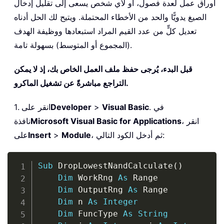
أوراق عمل لعدة فصول، أو لأي شخص يسعى إلى تقليل إدخال
الصيغ يدويًّا والحد من الأخطاء المحتملة. ويتيح لك الحل أدناه
تعديل كلٍّ من عدد القيم المراد استبعادها ووظيفة الهدف
(المجموع أو المتوسط) بسهولة تامة.
قبل البدء، يُرجى حفظ ملف العمل الخاص بك، إذ لا يمكن
التراجع مباشرةً عن تشغيل الماكرو.
. في
Visual Basic
>
Developer
1. انقر على
، انقر
Microsoft Visual Basic for Applications
نافذة
، ثم أدخل الكود التالي:
Module
>
Insert
على
Copy
Sub
 DropLowestNandCalculate
(
)
Dim
 WorkRng 
As
 Range

Dim
 OutputRng 
As
 Range

Dim
 n 
As
Integer
Dim
 FuncType 
As
String