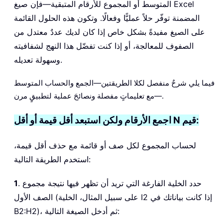
المتوسط أو المجموع للأرقام المتبقية—فإن صيغ Excel
المضمنة توفّر حلاً عمليًّا وفعالًا. وتكون هذه الحلول القائمة
على الصيغ مفيدةً بشكل خاص إذا كان لديك عددٌ معتدل من
الصفوف للمعالجة، أو إذا كنت تفضّل هذا النهج لشفافيته
وسهولة تعديله.
فيما يلي شرحٌ منفصل لكلا الطريقتين—الجمع والحساب المتوسط
—مع تعليماتٍ مفصلة ونصائحَ عملية لتطبيقٍ مرن.
اجمع الأرقام ولكن استبعد أقل قيمة أو أقل N قيم:
لحساب المجموع لكل صف أو قائمة مع حذف أقل قيمة،
استخدم الطريقة التالية:
. حدد الخلية الفارغة التي تريد أن تظهر فيها نتيجة مجموع
1
الصف الأول (على سبيل المثال، الخلية I2 إذا كانت بياناتك في
B2:H2)، ثم أدخل الصيغة التالية: