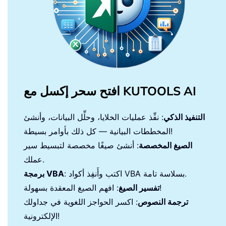
افتح سحر إكسل مع KUTOOLS AI
التنفيذ الذكي
: نفِّذ عمليات الخلايا، وحلِّل البيانات، وأنشئ
المخططات البيانية — كل ذلك بأوامر بسيطة!
الصيغ المخصصة
: أنشئ صيغًا مخصصة لتبسيط سير
عملك.
: اكتب وأَنفِذ أكواد VBA بسلاسة تامة.
برمجة VBA
: افهم الصيغ المعقدة بسهولة!
تفسير الصيغ
ترجمة النصوص
: اكسر الحواجز اللغوية في جداولك
الإلكترونية!