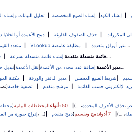
|
إنشاء الكود
|
إنشاء الصيغ المخصصة
|
تحليل البيانات وإنشاء ا
على المكررات
|
حذف الصفوف الفارغة
|
دمج الأعمدة أو الخلايا د
....
VLookup عبر أوراق متعددة
|
مطابقة غامضة
|
VLookup متعدد القيم
....
قائمة منسدلة متقدمة
:
إنشاء قائمة منسدلة بسرعة
|
ق
...
مدير الأعمدة
:
إضافة عدد محدد من الأعمدة
|
نقل الأعمدة
|
تبديل ح
ميم
|
شريط الصيغ المحسن
|
مدير الدفتر والورقة
|
مكتبة الموا
يد الإلكتروني حسب القائمة
|
مرشح متقدم
|
تصفية خاصة
(تصف
نص
،
حذف الأحرف المحددة
، ...)
|
50+
أنواع
المخططات البيانية
(
مخطط 
ملة
، ...)
|
7
أدوات
دمج وتقسيم
(
دمج متقدم
|
، ...)
إدراج صورة من الم