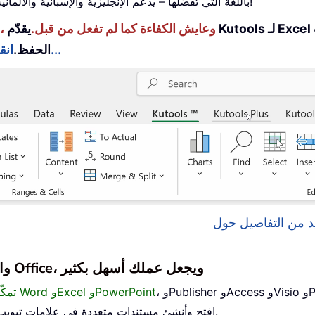
استخدم Kutools باللغة التي تفضلها – يدعم الإنجليزية والإسبانية والألمانية والفرنسية والصينية و40+ لغات أخرى!
عزِّز مهاراتك في Excel باستخدام Kutools لـ Excel، وعايش الكفاءة كما لم تفعل من قبل.
يقدّم Kutools لـ Excel أكثر من 300 ميزة متقدمة لتعزيز الإنتاجية ووقت
انقر هنا للحصول على الميزة التي تحتاجها أكثر من غيرها...
الحفظ.
يجلب Office Tab واجهة ذات علامات تبويب إلى Office، ويجعل عملك أسهل بكثير
Proj.
تمكّن من التحرير والقراءة باستخدام علامات التبويب في Word وExcel وPowerPoint
افتح وأنشئ مستندات متعددة في علامات تبويب جديدة داخل النافذة نفسها، بدلاً من فتح نوافذ جديدة.