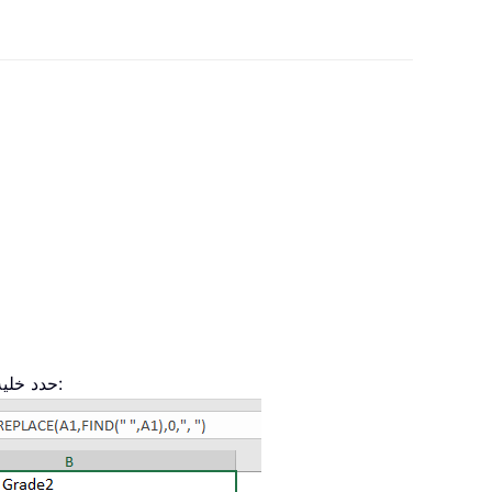
حدد خلية فارغة، وأدخل إحدى الصيغ السابقة، ثم اسحب مقبض التعبئة لأسفل لتطبيق الصيغة على الخلايا الأخرى. راجع لقطة الشاشة: