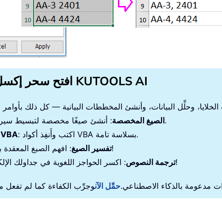
افتح سحر إكسل مع KUTOOLS AI
: أنشئ صيغًا مخصصة لتبسيط سير عملك.
الصيغ المخصصة
: اكتب وأَنفِذ أكواد VBA بسلاسة تامة.
برمجة VBA
: افهم الصيغ المعقدة بسهولة!
تفسير الصيغ
: اكسر الحواجز اللغوية في جداولك الإلكترونية!
ترجمة النصوص
ت مدعومة بالذكاء الاصطناعي.
حمِّل الآن