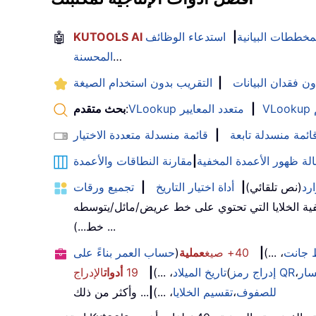
لمخططات البيانية
|
استدعاء الوظائف
🤖
…
المحسنة
ون فقدان البيانات
|
التقريب بدون استخدام الصيغة
|
VLookup متعدد المعايير
:
بحث متقدم
ائمة منسدلة تابعة
|
قائمة منسدلة متعددة الاختيار
الة ظهور الأعمدة المخفية
|
مقارنة النطاقات والأعمدة
رد
(نص تلقائي)
|
أداة اختيار التاريخ
|
تجميع ورقات
ية الخلايا التي تحتوي على خط عريض/مائل/يتوسطه
خط...) ...
جانت
، ...)
|
40+ صيغ
عملية
(
حساب العمر بناءً على
سار
،
إدراج رمز QR
(
تاريخ الميلاد
، ...)
|
19
أدوات
الإدراج
للصفوف
،
تقسيم الخلايا
، ...)
|
... وأكثر من ذلك