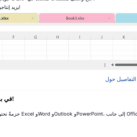
يزيد إنتاجيتك بنسبة 50% ويوفّر لك مئات نقرات الفأرة كل يوم!
جميع الإضافات من Kutools في برنامج تثبيت واحد!