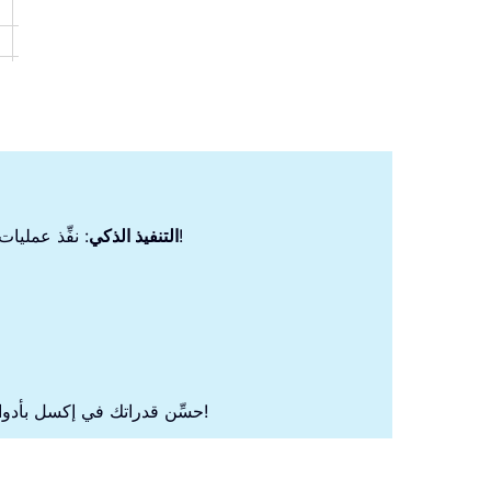
: نفِّذ عمليات الخلايا، وحلِّل البيانات، وأنشئ المخططات البيانية — كل ذلك بأوامر بسيطة!
التنفيذ الذكي
وجرِّب الكفاءة كما لم تفعل من قبل!
حسِّن قدراتك في إكسل بأدوا