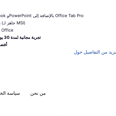
— إضافات Excel وWord وOutlook وPowerPoint بالإضافة إلى Office Tab Pro
— الإعداد خلال دقائق (جاهز لـ MSI)
ب
— إنتاجية ميسَّرة عبر تطبيقات Office
تجربة مجانية لمدة 30 يومًا بكامل الميزات
أفضل
من نحن
سياسة الخ