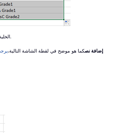
في الصيغ السابقة، تمثّل الخلية A1 الخلية التي تريد إضافة فاصلة بعدها بعد الكلمة الأولى، ويمكنك تغييرها حسب احتياجاتك.
إضافة نص
كما هو موضح في لقطة الشاشة التالية،
يرجى