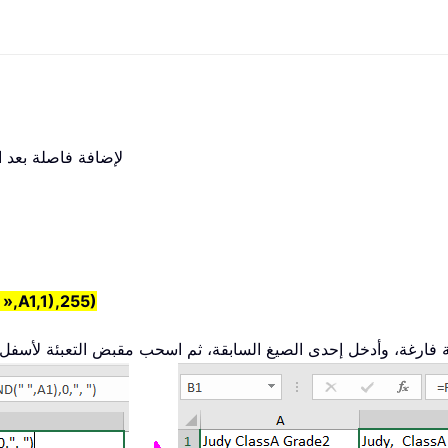
لإضافة فاصلة بعد ا
 »,A1,1),255)