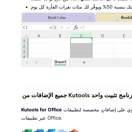
حزمةٌ تحتوي على إضافاتٍ مخصصة لتطبيقات Excel وWord وOutlook وPowerPoint، إلى جانب Office Tab Pro، مما يجعلها الخيار المثالي للفِرق التي تعمل
Kutools for Office
عبر تطبيقات Office.