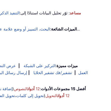
KUTOOLS AI مساعد
: ثوّر تحليل البيانات استنادًا إلى:
التنفيذ الذكي
...
الميزات الشائعة
:
البحث، التمييز أو وضع علامة 
ميزات مميزة
:
التركيز على الشبكة
|
عرض التص
العمل
|
تشفير/فك تشفير الخلايا
|
إرسال رسائل البر
أفضل 15 مجموعات الأدوات
:
12
أدوات
النصوص
(
إضافة 
12
أدوات
التحويل
(
تحويل إلى كلمات
،
تحويل الع