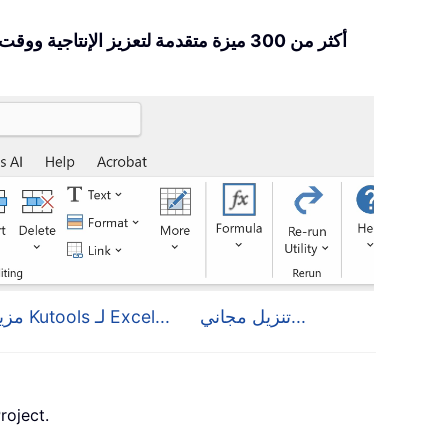
تنزيل مجاني...
مزيد من التفاصيل حول Kutools لـ Excel...
، وPublisher وAccess وVisio وect