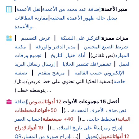
مدير الأعمدة
:
إضافة عدد محدد من الأعمدة
|
نقل الأعمدة
|
تبديل حالة ظهور الأعمدة المخفية
|
مقارنة النطاقات
...
والأعمدة
ميزات مميزة
:
التركيز على الشبكة
|
عرض التصميم
|
شريط الصيغ المحسن
|
مدير الدفتر والورقة
|
مكتبة
الموارد
(نص تلقائي)
|
أداة اختيار التاريخ
|
تجميع ورقات
العمل
|
تشفير/فك تشفير الخلايا
|
إرسال رسائل البريد
الإلكتروني حسب القائمة
|
مرشح متقدم
|
تصفية
خاصة
(تصفية الخلايا التي تحتوي على خط عريض/مائل/
يتوسطه خط...) ...
أفضل 15 مجموعات الأدوات
:
12
أدوات
النصوص
(
إضافة
نص
،
حذف الأحرف المحددة
، ...)
|
50+
أنواع
المخططات
البيانية
(
مخطط جانت
، ...)
|
40+ صيغ
عملية
(
حساب العمر
إدراج رمز
(
بناءً على تاريخ الميلاد
، ...)
|
19
أدوات
الإدراج
12
أدوات
التحويل
(
تحويل
|
، ...)
إدراج صورة من المسار
،
QR