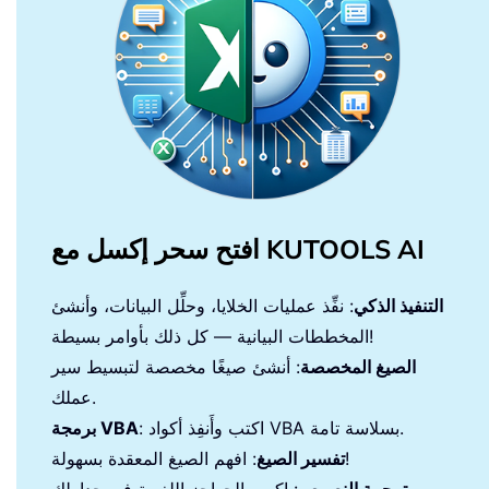
افتح سحر إكسل مع KUTOOLS AI
التنفيذ الذكي
: نفِّذ عمليات الخلايا، وحلِّل البيانات، وأنشئ
المخططات البيانية — كل ذلك بأوامر بسيطة!
الصيغ المخصصة
: أنشئ صيغًا مخصصة لتبسيط سير
عملك.
: اكتب وأَنفِذ أكواد VBA بسلاسة تامة.
برمجة VBA
: افهم الصيغ المعقدة بسهولة!
تفسير الصيغ
ترجمة النصوص
: اكسر الحواجز اللغوية في جداولك