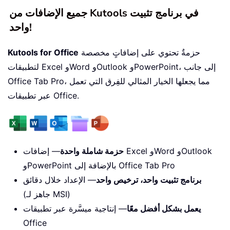
جميع الإضافات من Kutools في برنامج تثبيت
واحد!
حزمةٌ تحتوي على إضافاتٍ مخصصة
Kutools for Office
لتطبيقات Excel وWord وOutlook وPowerPoint، إلى جانب
Office Tab Pro، مما يجعلها الخيار المثالي للفِرق التي تعمل
عبر تطبيقات Office.
حزمة شاملة واحدة
— إضافات Excel وWord وOutlook
وPowerPoint بالإضافة إلى Office Tab Pro
برنامج تثبيت واحد، ترخيص واحد
— الإعداد خلال دقائق
(جاهز لـ MSI)
يعمل بشكل أفضل معًا
— إنتاجية ميسَّرة عبر تطبيقات
Office