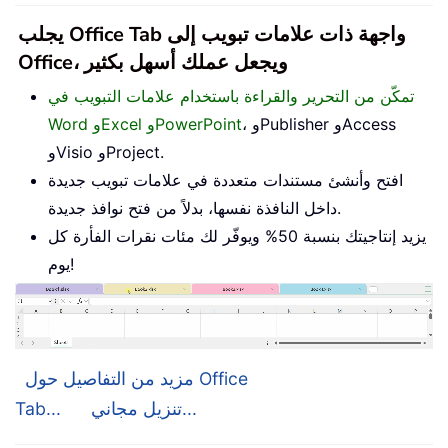
يجلب Office Tab واجهة ذات علامات تبويب إلى
Office، ويجعل عملك أسهل بكثير
تمكّن من التحرير والقراءة باستخدام علامات التبويب في
، وPublisher وAccess
Word وExcel وPowerPoint
وVisio وProject.
افتح وأنشئ مستندات متعددة في علامات تبويب جديدة
داخل النافذة نفسها، بدلاً من فتح نوافذ جديدة.
يزيد إنتاجيتك بنسبة 50% ويوفّر لك مئات نقرات الفأرة كل
يوم!
مزيد من التفاصيل حول Office
تنزيل مجاني...
Tab...