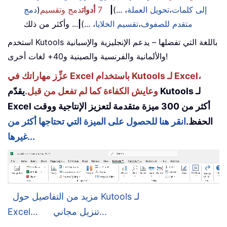
إلى كلمات
،
تحويل العملة
، ...)
|
7
أدوات
دمج وتقسيم
(
دمج
متقدم للصفوف
،
تقسيم الخلايا
، ...)
|
... وأكثر من ذلك
استخدم Kutools باللغة التي تفضلها – يدعم الإنجليزية والإسبانية
والألمانية والفرنسية والصينية و40+ لغات أخرى!
عزِّز مهاراتك في Excel باستخدام Kutools لـ Excel،
وعايش الكفاءة كما لم تفعل من قبل.
يقدّم Kutools لـ
Excel أكثر من 300 ميزة متقدمة لتعزيز الإنتاجية ووقت
الحفظ.
انقر هنا للحصول على الميزة التي تحتاجها أكثر من
غيرها...
مزيد من التفاصيل حول Kutools لـ
تنزيل مجاني...
Excel...