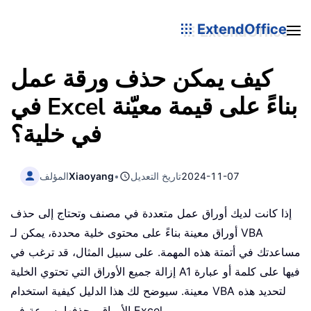
ExtendOffice
كيف يمكن حذف ورقة عمل
في Excel بناءً على قيمة معيّنة
في خلية؟
2024-11-07
تاريخ التعديل
•
Xiaoyang
المؤلف
إذا كانت لديك أوراق عمل متعددة في مصنف وتحتاج إلى حذف
أوراق معينة بناءً على محتوى خلية محددة، يمكن لـ VBA
مساعدتك في أتمتة هذه المهمة. على سبيل المثال، قد ترغب في
إزالة جميع الأوراق التي تحتوي الخلية A1 فيها على كلمة أو عبارة
معينة. سيوضح لك هذا الدليل كيفية استخدام VBA لتحديد هذه
الأوراق وحذفها بسرعة في Excel.