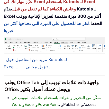
عزِّز مهاراتك في Excel باستخدام Kutools لـ Excel،
وعايش الكفاءة كما لم تفعل من قبل.
يقدّم Kutools لـ
Excel أكثر من 300 ميزة متقدمة لتعزيز الإنتاجية ووقت
الحفظ.
انقر هنا للحصول على الميزة التي تحتاجها أكثر من
غيرها...
مزيد من التفاصيل حول Kutools لـ
تنزيل مجاني...
Excel...
يجلب Office Tab واجهة ذات علامات تبويب إلى
Office، ويجعل عملك أسهل بكثير
تمكّن من التحرير والقراءة باستخدام علامات التبويب في
، وPublisher وAccess
Word وExcel وPowerPoint