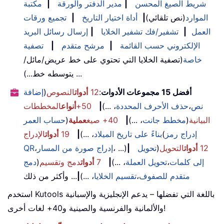
شريط الصيغ المحسن
|
مدير الدفتر والورقة
|
مكتبة
الموارد
(نص تلقائي)
|
أداة اختيار التاريخ
|
تجميع ورقات
العمل
|
تشفير/فك تشفير الخلايا
|
إرسال رسائل البريد
الإلكتروني حسب القائمة
|
مرشح متقدم
|
تصفية
خاصة
(تصفية الخلايا التي تحتوي على خط عريض/مائل/
يتوسطه خط...) ...
أفضل 15 مجموعات الأدوات
:
12
أدوات
النصوص
(
إضافة
نص
،
حذف الأحرف المحددة
، ...)
|
50+
أنواع
المخططات
البيانية
(
مخطط جانت
، ...)
|
40+ صيغ
عملية
(
حساب العمر
إدراج رمز
(
بناءً على تاريخ الميلاد
، ...)
|
19
أدوات
الإدراج
12
أدوات
التحويل
(
تحويل
|
، ...)
إدراج صورة من المسار
،
QR
إلى كلمات
،
تحويل العملة
، ...)
|
7
أدوات
دمج وتقسيم
(
دمج
متقدم للصفوف
،
تقسيم الخلايا
، ...)
|
... وأكثر من ذلك
استخدم Kutools باللغة التي تفضلها – يدعم الإنجليزية والإسبانية
والألمانية والفرنسية والصينية و40+ لغات أخرى!