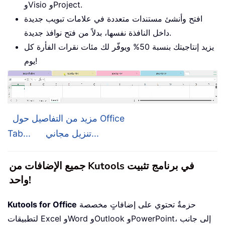
وVisio وProject.
افتح وأنشئ مستندات متعددة في علامات تبويب جديدة
داخل النافذة نفسها، بدلاً من فتح نوافذ جديدة.
يزيد إنتاجيتك بنسبة 50% ويوفّر لك مئات نقرات الفأرة كل
يوم!
مزيد من التفاصيل حول Office
تنزيل مجاني...
Tab...
جميع الإضافات من Kutools في برنامج تثبيت
واحد!
حزمةٌ تحتوي على إضافاتٍ مخصصة
Kutools for Office
لتطبيقات Excel وWord وOutlook وPowerPoint، إلى جانب