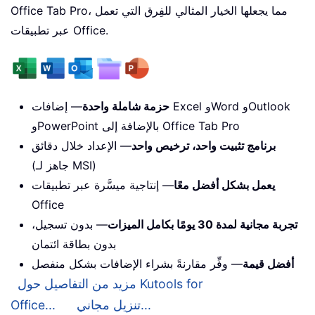
Office Tab Pro، مما يجعلها الخيار المثالي للفِرق التي تعمل
عبر تطبيقات Office.
حزمة شاملة واحدة
— إضافات Excel وWord وOutlook
وPowerPoint بالإضافة إلى Office Tab Pro
برنامج تثبيت واحد، ترخيص واحد
— الإعداد خلال دقائق
(جاهز لـ MSI)
يعمل بشكل أفضل معًا
— إنتاجية ميسَّرة عبر تطبيقات
Office
تجربة مجانية لمدة 30 يومًا بكامل الميزات
— بدون تسجيل،
بدون بطاقة ائتمان
أفضل قيمة
— وفِّر مقارنةً بشراء الإضافات بشكل منفصل
مزيد من التفاصيل حول Kutools for
تنزيل مجاني...
Office...