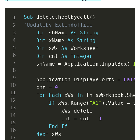
Copy
Sub
 deletesheetbycell
(
)
'Updateby Extendoffice
Dim
 shName 
As
String
Dim
 xName 
As
String
Dim
 xWs 
As
 Worksheet

Dim
 cnt 
As
Integer
    shName 
=
 Application
.
InputBox
(
"In
"
    Application
.
DisplayAlerts 
=
False
    cnt 
=
0
For
Each
 xWs 
In
 ThisWorkbook
.
Shee
If
 xWs
.
Range
(
"A1"
)
.
Value 
=
 sh
            xWs
.
delete

            cnt 
=
 cnt 
+
1
End
If
Next
 xWs
