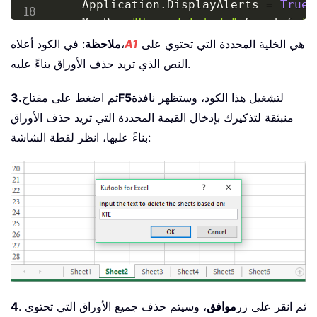
    Application
.
DisplayAlerts 
=
True
    MsgBox 
"Have deleted "
&
 cnt 
&
" 
End
Sub
هي الخلية المحددة التي تحتوي على
A1
: في الكود أعلاه،
ملاحظة
النص الذي تريد حذف الأوراق بناءً عليه.
لتشغيل هذا الكود، وستظهر نافذة
F5
ثم اضغط على مفتاح
3.
منبثقة لتذكيرك بإدخال القيمة المحددة التي تريد حذف الأوراق
بناءً عليها، انظر لقطة الشاشة:
. ثم انقر على زر
موافق
، وسيتم حذف جميع الأوراق التي تحتوي
4