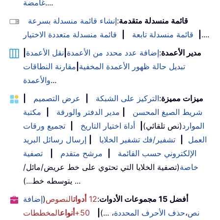
....
غامضة
قائمة منسدلة متقدمة
:
إنشاء قائمة منسدلة بسرعة
....
|
قائمة منسدلة تابعة
|
قائمة منسدلة متعددة الاختيار
مدير الأعمدة
:
إضافة عدد محدد من الأعمدة
|
نقل الأعمدة
|
تبديل حالة ظهور الأعمدة المخفية
|
مقارنة النطاقات
...
والأعمدة
ميزات مميزة
:
التركيز على الشبكة
|
عرض التصميم
|
شريط الصيغ المحسن
|
مدير الدفتر والورقة
|
مكتبة
الموارد
(نص تلقائي)
|
أداة اختيار التاريخ
|
تجميع ورقات
العمل
|
تشفير/فك تشفير الخلايا
|
إرسال رسائل البريد
الإلكتروني حسب القائمة
|
مرشح متقدم
|
تصفية
خاصة
(تصفية الخلايا التي تحتوي على خط عريض/مائل/
يتوسطه خط...) ...
أفضل 15 مجموعات الأدوات
:
12
أدوات
النصوص
(
إضافة
نص
،
حذف الأحرف المحددة
، ...)
|
50+
أنواع
المخططات