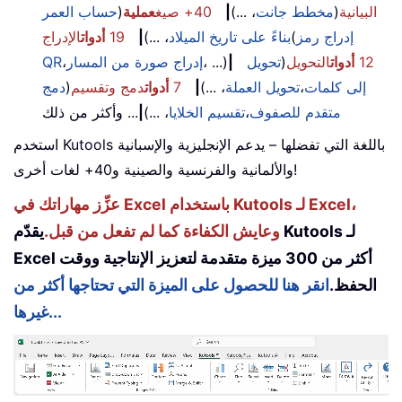
البيانية
(
مخطط جانت
، ...)
|
40+ صيغ
عملية
(
حساب العمر
إدراج رمز
(
بناءً على تاريخ الميلاد
، ...)
|
19
أدوات
الإدراج
12
أدوات
التحويل
(
تحويل
|
، ...)
إدراج صورة من المسار
،
QR
إلى كلمات
،
تحويل العملة
، ...)
|
7
أدوات
دمج وتقسيم
(
دمج
متقدم للصفوف
،
تقسيم الخلايا
، ...)
|
... وأكثر من ذلك
استخدم Kutools باللغة التي تفضلها – يدعم الإنجليزية والإسبانية
والألمانية والفرنسية والصينية و40+ لغات أخرى!
عزِّز مهاراتك في Excel باستخدام Kutools لـ Excel،
وعايش الكفاءة كما لم تفعل من قبل.
يقدّم Kutools لـ
Excel أكثر من 300 ميزة متقدمة لتعزيز الإنتاجية ووقت
الحفظ.
انقر هنا للحصول على الميزة التي تحتاجها أكثر من
غيرها...