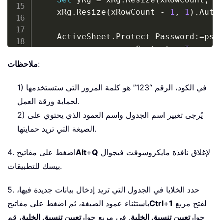
    xRg
.
Resize
(
xRowCount 
-
1
,
1
)
.
Auto
    ActiveSheet
.
Protect Password
:
=
psw
                    Contents
:
=
True
,
 S
                    AllowFormattingCe
:
ملاحظات
                    AllowFormattingRo
                    AllowInsertingRow
1) في الكود، الرقم “123” هو كلمة المرور التي ستستخدمها
                    AllowDeletingColu
لحماية ورقة العمل.
                    AllowSorting
:
=
Tru
2) يُرجى تغيير اسم الجدول واسم العمود الذي يحتوي على
                    AllowUsingPivotTa
الصيغة التي تريد حمايتها.
    Application
.
ScreenUpdating 
=
True
لإغلاق نافذة مايكروسوفت فيجوال
Q
+
Alt
4. اضغط على مفاتيح
بيسك للتطبيقات.
5. حدد الخلايا في الجدول التي تريد إدخال بيانات جديدة فيها،
لفتح مربع
1
+
Ctrl
باستثناء عمود الصيغة، ثم اضغط على مفاتيح
حوار
تعيين تنسيق الخلية
. في مربع حوار
تعيين تنسيق الخلية
، قم