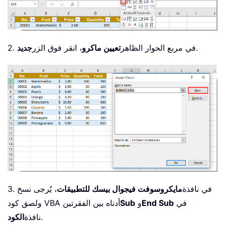
.
2. في مربع الحوار الظاهر
تعيين ماكرو
، انقر فوق الزر
جديد
3. في نافذة
مايكروسوفت فيجوال بيسك للتطبيقات
، يُرجى نسخ
في
End Sub
و
Sub
ولصق كود VBA أدناه بين الفقرتين
.
نافذة
الكود