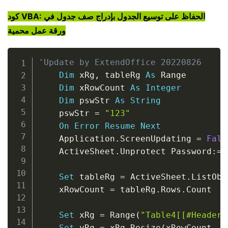
كود VBA: الحفاظ على توسيع الجدول بإدراج صف جدول في
ورقة عمل محمية
Copy
'Update by ExtendOffice 20220826
Dim
 xRg
,
 tableRg 
As
 Range

Dim
 xRowCount 
As
Integer
Dim
 pswStr 
As
String
    pswStr 
=
"123"
On
Error
Resume
Next
    Application
.
ScreenUpdating 
=
Fals
    ActiveSheet
.
Unprotect Password
:
=
p
Set
 tableRg 
=
 ActiveSheet
.
ListObj
    xRowCount 
=
 tableRg
.
Rows
.
Count

Set
 xRg 
=
 Range
(
"Table4[[#Headers
Set
 yRg 
=
 xRg
.
Resize
(
xRowCount
,
1