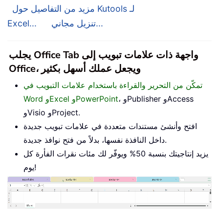
مزيد من التفاصيل حول Kutools لـ
تنزيل مجاني...
Excel...
يجلب Office Tab واجهة ذات علامات تبويب إلى
Office، ويجعل عملك أسهل بكثير
تمكّن من التحرير والقراءة باستخدام علامات التبويب في
، وPublisher وAccess
Word وExcel وPowerPoint
وVisio وProject.
افتح وأنشئ مستندات متعددة في علامات تبويب جديدة
داخل النافذة نفسها، بدلاً من فتح نوافذ جديدة.
يزيد إنتاجيتك بنسبة 50% ويوفّر لك مئات نقرات الفأرة كل
يوم!