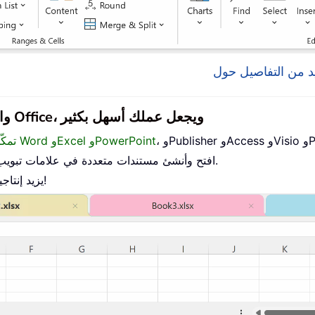
يجلب Office Tab واجهة ذات علامات تبويب إلى Office، ويجعل عملك أسهل بكثير
Proj.
تمكّن من التحرير والقراءة باستخدام علامات التبويب في Word وExcel وPowerPoint
افتح وأنشئ مستندات متعددة في علامات تبويب جديدة داخل النافذة نفسها، بدلاً من فتح نوافذ جديدة.
يزيد إنتاجيتك بنسبة 50% ويوفّر لك مئات نقرات الفأرة كل يوم!