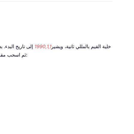
، حيث تمثّل G2 خلية القيم بالمللي ثانية، ويشير
1990,1,1
إلى تاريخ البدء. بع
، ثم اسحب مقبض التعبئة لأسفل حتى تصل إلى الخلايا الأخرى للحصول على قائمة بالأرقام العشرية. انظر لقطة الشاشة: