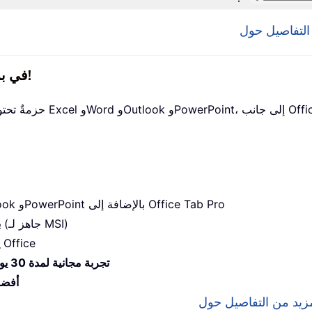
جميع الإضافات من Kutools في برنامج تثبيت واحد!
— إضافات Excel وWord وOutlook وPowerPoint بالإضافة إلى Office Tab Pro
— الإعداد خلال دقائق (جاهز لـ MSI)
ب
— إنتاجية ميسَّرة عبر تطبيقات Office
تجربة مجانية لمدة 30 يومًا بكامل الميزات
أفضل