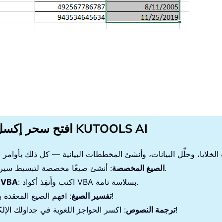
افتح سحر إكسل مع KUTOOLS AI
: أنشئ صيغًا مخصصة لتبسيط سير عملك.
الصيغ المخصصة
: اكتب وأَنفِذ أكواد VBA بسلاسة تامة.
برمجة VBA
: افهم الصيغ المعقدة بسهولة!
تفسير الصيغ
: اكسر الحواجز اللغوية في جداولك الإلكترونية!
ترجمة النصوص