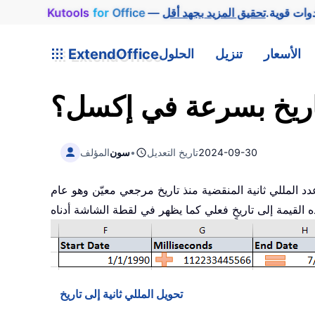
وات قوية.
Office
for
Kutools
الأسعار
تنزيل
الحلول
ExtendOffice
تاريخ بسرعة في إكسل؟
2024-09-30
تاريخ التعديل
•
سون
المؤلف
ق أن حاولت حساب تاريخٍ انطلاقًا من عددٍ معيّن من المللي ثانية؟ على سبيل المثال، يمثّل الرقم 112233445566 عدد المللي ثانية المنقضية منذ تاريخ مرجعي معيّن وهو عام
تحويل المللي ثانية إلى تاريخ