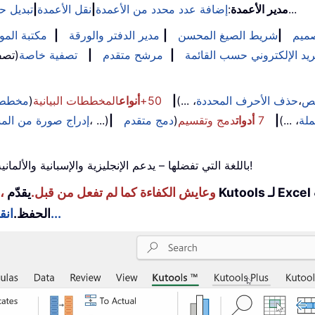
...
مدير الأعمدة
:
إضافة عدد محدد من الأعمدة
|
نقل الأعمدة
|
تبديل ح
ميم
|
شريط الصيغ المحسن
|
مدير الدفتر والورقة
|
مكتبة الموا
يد الإلكتروني حسب القائمة
|
مرشح متقدم
|
تصفية خاصة
(تصف
نص
،
حذف الأحرف المحددة
، ...)
|
50+
أنواع
المخططات البيانية
(
مخطط 
ملة
، ...)
|
7
أدوات
دمج وتقسيم
(
دمج متقدم
|
، ...)
إدراج صورة من الم
استخدم Kutools باللغة التي تفضلها – يدعم الإنجليزية والإسبانية والألمانية والفرنسية والصينية و40+ لغات أخرى!
عزِّز مهاراتك في Excel باستخدام Kutools لـ Excel، وعايش الكفاءة كما لم تفعل من قبل.
يقدّم Kutools لـ Excel أكثر من 300 ميزة متقدمة لتعزيز الإنتاجية ووقت
انقر هنا للحصول على الميزة التي تحتاجها أكثر من غيرها...
الحفظ.