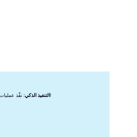
: نفِّذ عمليات الخلايا، وحلِّل البيانات، وأنشئ المخططات البيانية — كل ذلك بأوامر بسيطة!
التنفيذ الذكي