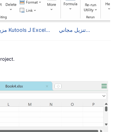
تنزيل مجاني...
مزيد من التفاصيل حول Kutools لـ Excel...
، وPublisher وAccess وVisio وect