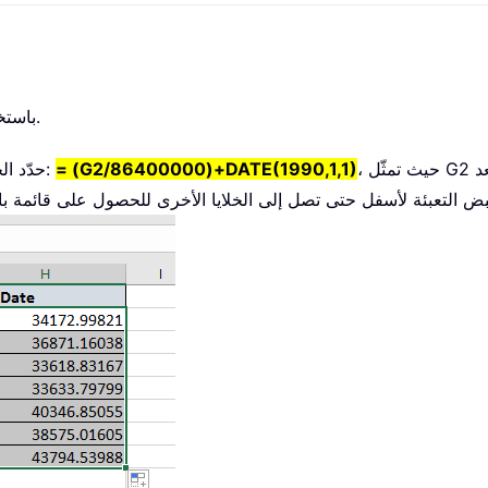
باستخدام صيغة واحدة، يمكنك إنجاز هذه المهمة بسرعة فائقة.
د
= (G2/86400000)+DATE(1990,1,1)
حدّد الخلية التي تريد إدخال التاريخ فيها، ثم اكتب الصيغة التالية: