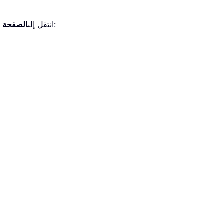
لتنسيق الأرقام كتواريخ. انظر لقطة الشاشة:
انتقل إلى
الصفحة ا