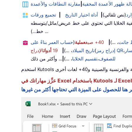
الة ظهور الأعمدة المخفية
|
مقارنة النطاقات والأعمدة
رد
(نص تلقائي)
|
أداة اختيار التاريخ
|
تجميع ورقات
ية الخلايا التي تحتوي على خط عريض/مائل/يتوسطه
خط...) ...
جانت
، ...)
|
40+ صيغ
عملية
(
حساب العمر بناءً على
سار
،
إدراج رمز QR
(
تاريخ الميلاد
، ...)
|
19
أدوات
الإدراج
للصفوف
،
تقسيم الخلايا
، ...)
|
... وأكثر من ذلك