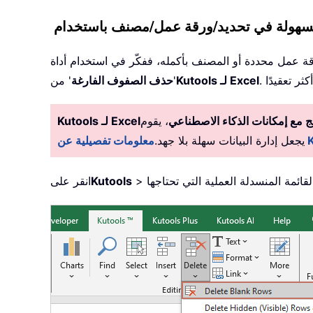
قة عمل محددة أو المصنف بأكمله، ففكّر في استخدام أداة
Kutools لـ Excel
'
حذف الصفوف الفارغة
' من
 مع إمكانات الذكاء الاصطناعي
، يقوم Kutools بأتمتة المهام بدقة، مما
Kutools لـ Excel
يجعل إدارة البيانات سهلة بلا جهد.
>
Kutools
انقر على