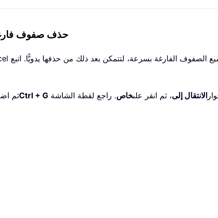
حذف صفوف فارغة ا
وار
الانتقال إلى
، ثم انقر على
خاص
Ctrl + G
، ثم ا