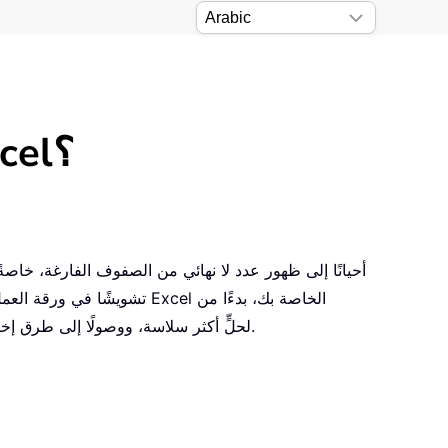
كيف يمكنك حذف الصفوف الفارغة اللانهائية في Excel؟
تشويشًا في ورقة العمل وتج
استخدام أدوات Excel المدمجة، مرورًا بـ Kutools for Excel لحلٍّ أكثر سلاسة، ووصولًا إلى طرق إخفاء الصفوف والأعمدة غير المستخدمة للحفاظ على تنظيم بياناتك.