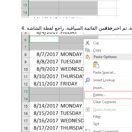
ة، ثم اختر
حذف