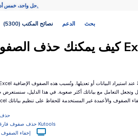
تحقيق المزيد بجهد أقل.
— حل واحد، خمس أد
بحث
الدعم
نصائح المكتب (5300)
عل التعامل مع بياناتك أكثر صعوبة. في هذا الدليل، سنستعرض طرقًا فعّالة لإزالة 
حذف ص
حذف صفوف فارغة اللانهائية بسهولة في تحديد/ورقة عمل/مصنف باستخدام Kutools
إخفاء الصفوف ا