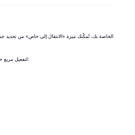
. راجع لقطة الشاشة:
لتفعيل مربع ح