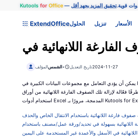
وات قوية.
Office
for
Kutools
الأسعار
تنزيل
الحلول
ExtendOffice
2024-11-27
تاريخ التعديل
•
الشمس
المؤلف
يمكن أن يؤدي التعامل مع مجموعات البيانات الكبيرة في Excel أحيانًا إلى ظهور عدد لا نهائي من الصفوف الفارغة، خاصةً عند استيراد البيانات أو تعديلها. وتُسبب هذه الصفوف الإضافية
تلك الصفوف الفارغة اللانهائية من أوراق Excel الخاصة بك، بدءًا من
فوف فارغة اللانهائية باستخدام الانتقال الخاص والحذف
للانهائية في الأسفل والأعمدة غير المستخدمة على اليمين