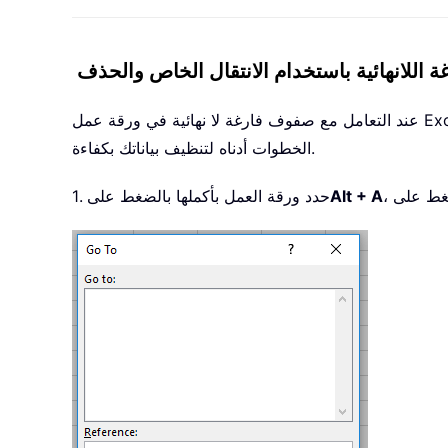
للانهائية باستخدام الانتقال الخاص والحذف
عند التعامل مع صفوف فارغة لا نهائية في ورقة عمل Excel الخاصة بك، تُمكّنك ميزة «الانتقال إلى خاص» من تحديد جميع الصفوف الفارغة بسرعة، لتتمكن بعد ذلك من حذفها يدويًّا. اتبع
الخطوات أدناه لتنظيف بياناتك بكفاءة.
ضغط على
Alt + A
1. حدد ورقة العمل بأكملها بالضغط على