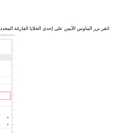
من القائمة السياقية. راجع لقطة الشاشة:
4. انقر بزر الماوس الأيمن على إحدى الخلايا الفارغة المحدد