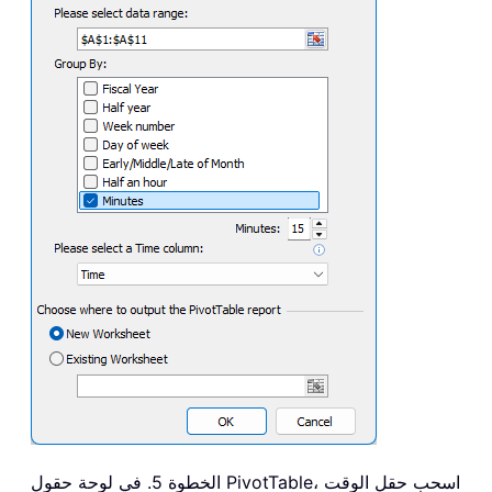
الخطوة 5. في لوحة حقول PivotTable، اسحب حقل الوقت