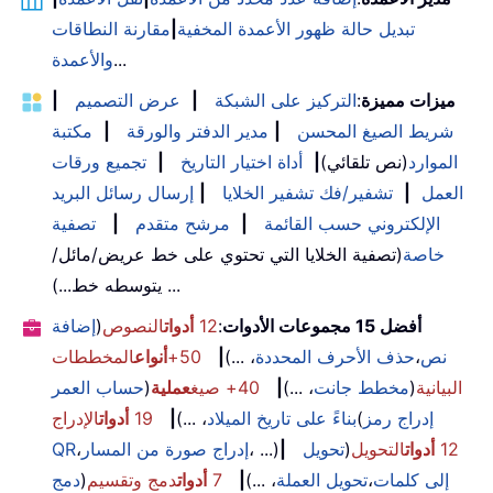
تبديل حالة ظهور الأعمدة المخفية
|
مقارنة النطاقات
...
والأعمدة
ميزات مميزة
:
التركيز على الشبكة
|
عرض التصميم
|
شريط الصيغ المحسن
|
مدير الدفتر والورقة
|
مكتبة
الموارد
(نص تلقائي)
|
أداة اختيار التاريخ
|
تجميع ورقات
العمل
|
تشفير/فك تشفير الخلايا
|
إرسال رسائل البريد
الإلكتروني حسب القائمة
|
مرشح متقدم
|
تصفية
خاصة
(تصفية الخلايا التي تحتوي على خط عريض/مائل/
يتوسطه خط...) ...
أفضل 15 مجموعات الأدوات
:
12
أدوات
النصوص
(
إضافة
نص
،
حذف الأحرف المحددة
، ...)
|
50+
أنواع
المخططات
البيانية
(
مخطط جانت
، ...)
|
40+ صيغ
عملية
(
حساب العمر
إدراج رمز
(
بناءً على تاريخ الميلاد
، ...)
|
19
أدوات
الإدراج
12
أدوات
التحويل
(
تحويل
|
، ...)
إدراج صورة من المسار
،
QR
إلى كلمات
،
تحويل العملة
، ...)
|
7
أدوات
دمج وتقسيم
(
دمج