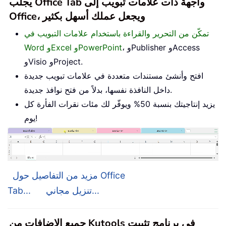
يجلب Office Tab واجهة ذات علامات تبويب إلى
Office، ويجعل عملك أسهل بكثير
تمكّن من التحرير والقراءة باستخدام علامات التبويب في
، وPublisher وAccess
Word وExcel وPowerPoint
وVisio وProject.
افتح وأنشئ مستندات متعددة في علامات تبويب جديدة
داخل النافذة نفسها، بدلاً من فتح نوافذ جديدة.
يزيد إنتاجيتك بنسبة 50% ويوفّر لك مئات نقرات الفأرة كل
يوم!
مزيد من التفاصيل حول Office
تنزيل مجاني...
Tab...
جميع الإضافات من Kutools في برنامج تثبيت