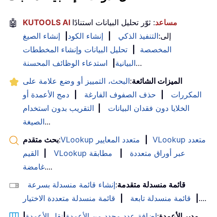
KUTOOLS AI مساعد
: ثوّر تحليل البيانات استنادًا
🤖
إلى:
التنفيذ الذكي
|
إنشاء الكود
|
إنشاء الصيغ
المخصصة
|
تحليل البيانات وإنشاء المخططات
…
البيانية
|
استدعاء الوظائف المحسنة
الميزات الشائعة
:
البحث، التمييز أو وضع علامة على
المكررات
|
حذف الصفوف الفارغة
|
دمج الأعمدة أو
الخلايا دون فقدان البيانات
|
التقريب بدون استخدام
...
الصيغة
VLookup متعدد
|
VLookup متعدد المعايير
:
بحث متقدم
VLookup عبر أوراق متعددة
|
مطابقة
|
القيم
....
غامضة
قائمة منسدلة متقدمة
:
إنشاء قائمة منسدلة بسرعة
....
|
قائمة منسدلة تابعة
|
قائمة منسدلة متعددة الاختيار
مدير الأعمدة
:
إضافة عدد محدد من الأعمدة
|
نقل الأعمدة
|