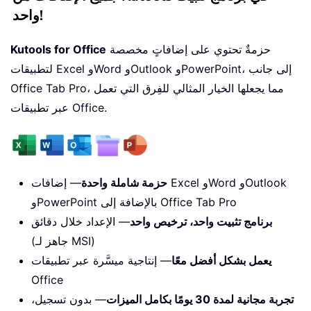
واحد!
حزمةٌ تحتوي على إضافاتٍ مخصصة
Kutools for Office
لتطبيقات Excel وWord وOutlook وPowerPoint، إلى جانب
Office Tab Pro، مما يجعلها الخيار المثالي للفِرق التي تعمل
عبر تطبيقات Office.
حزمة شاملة واحدة
— إضافات Excel وWord وOutlook
وPowerPoint بالإضافة إلى Office Tab Pro
برنامج تثبيت واحد، ترخيص واحد
— الإعداد خلال دقائق
(جاهز لـ MSI)
يعمل بشكل أفضل معًا
— إنتاجية ميسَّرة عبر تطبيقات
Office
تجربة مجانية لمدة 30 يومًا بكامل الميزات
— بدون تسجيل،