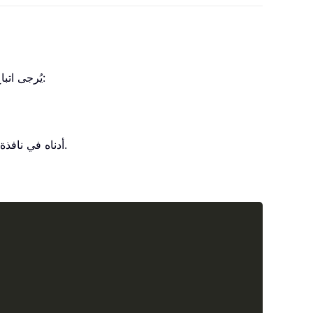
يمكنك استخدام كود VBA التالي لإنشاء جدول محتويات يضم جميع أوراق العمل مع روابط تشعبية في Excel. يُرجى اتباع الخطوات التالية:
، ثم انسخ كود VBA أدناه في نافذة الكود.
Copy