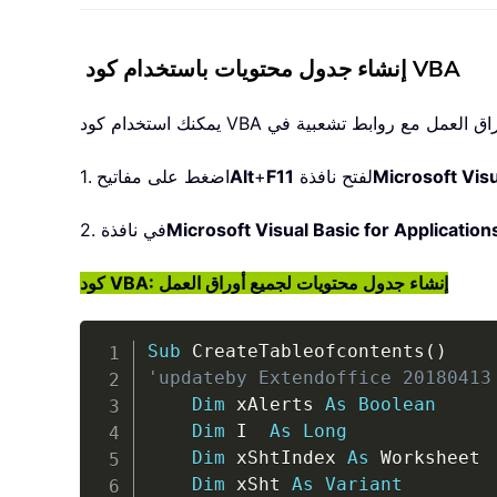
إنشاء جدول محتويات باستخدام كود VBA
Microsoft Visu
لفتح نافذة
F11
+
Alt
1. اضغط على مفاتيح
Microsoft Visual Basic for Application
2. في نافذة
كود VBA: إنشاء جدول محتويات لجميع أوراق العمل
Sub
 CreateTableofcontents
(
)
'updateby Extendoffice 20180413
Dim
 xAlerts 
As
Boolean
Dim
 I  
As
Long
Dim
 xShtIndex 
As
 Worksheet

Dim
 xSht 
As
Variant