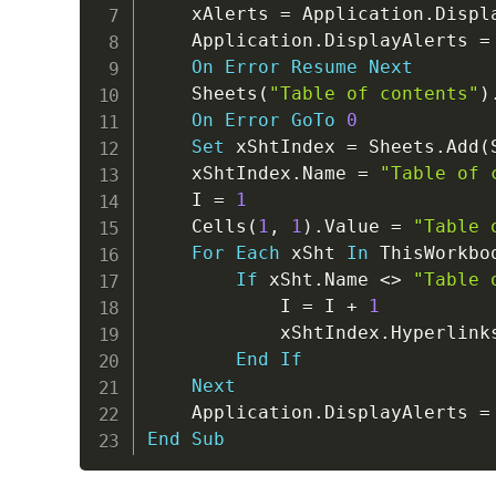
    xAlerts 
=
 Application
.
Displ
    Application
.
DisplayAlerts 
=
On
Error
Resume
Next
    Sheets
(
"Table of contents"
)
On
Error
GoTo
0
Set
 xShtIndex 
=
 Sheets
.
Add
(
    xShtIndex
.
Name 
=
"Table of 
    I 
=
1
    Cells
(
1
,
1
)
.
Value 
=
"Table 
For
Each
 xSht 
In
 ThisWorkbo
If
 xSht
.
Name 
<
>
"Table 
            I 
=
 I 
+
1
            xShtIndex
.
Hyperlink
End
If
Next
    Application
.
DisplayAlerts 
=
End
Sub