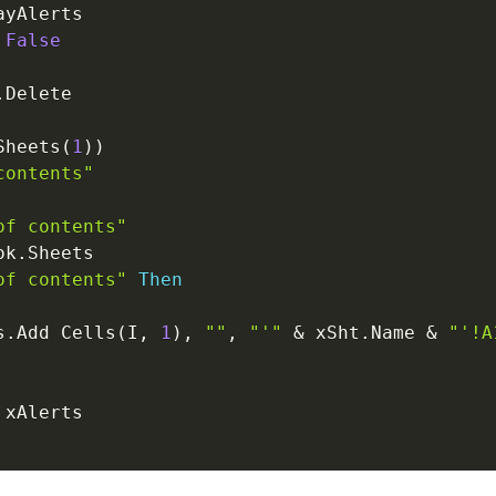
ayAlerts

False
.
Delete

Sheets
(
1
)
)
contents"
of contents"
ok
.
Sheets

of contents"
Then
s
.
Add Cells
(
I
,
1
)
,
""
,
"'"
&
 xSht
.
Name 
&
"'!A