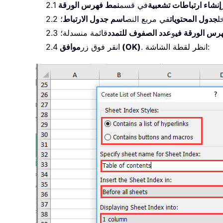
إنشاء ارتباطات تشعبية
في قسم
دخل
جدول المحتويات
في مربع النص
اسم جدول الارتباط
؛
رس الورقة في
و
عدد الصفوف للتمدد
قائمة منسدلة؛
. انظر لقطة الشاشة:
موافق (OK)
2.4 انقر فوق زر