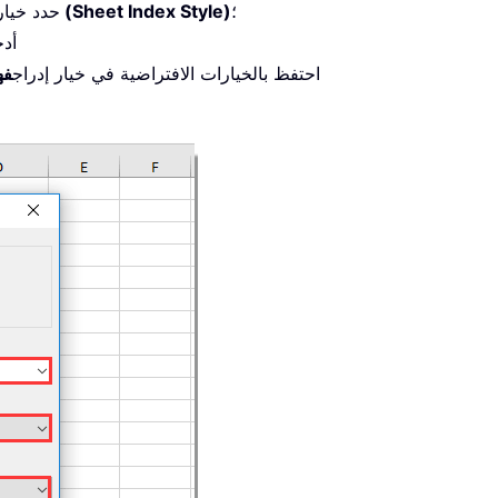
؛
نمط فهرس الورقة (Sheet Index Style)
2.1 حدد خيار
2.2 أ
2.3 احتفظ بالخيارات الافتراضية في خيار إدراج
فه