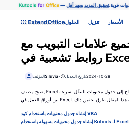
وات قوية.
Office
for
Kutools
الأسعار
تنزيل
الحلول
ExtendOffice
يع علامات التبويب مع
2024-10-28
تاريخ التعديل
•
Siluvia
المؤلف
يصبح مصنف Excel كبيرًا جدًّا كلما زاد عدد أوراق العمل المُنشأة داخله. وكلما زاد عدد أوراق العمل، صعب الحفاظ على نظرة عامة عليها. لذلك، تحتاج إلى جدول محتويات للتنقّل بسرعة
إنشاء جدول محتويات باستخدام كود VBA
إنشاء جدول محتويات بسهولة باستخدام Kutools لـ Excel