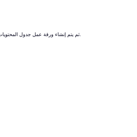
ثم يتم إنشاء ورقة عمل جدول المحتويات كما هو موضح في لقطة الشاشة أدناه، حيث يمكنك الانتقال بسهولة إلى أي ورقة عمل بالنقر على اسمها في جدول المحتويات.