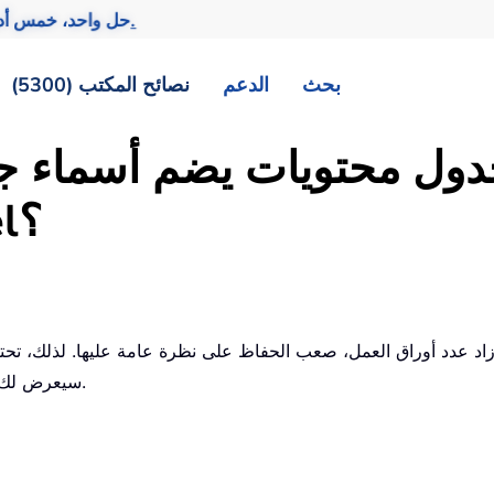
تحقيق المزيد بجهد أقل.
— حل واحد، خمس أد
بحث
الدعم
نصائح المكتب (5300)
ول محتويات يضم أسماء جم
روابط تشعبية في Excel؟
بين أوراق العمل في Excel. سيعرض لك هذا المقال طرق تحقيق ذلك.