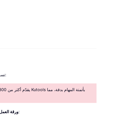
تساعدك على إنشاء جدول محتويات بسرعة في المصنف الحالي. اتبع الخطوات التالية:
يقدّم أكثر من 300 ميزة متقدمة لتبسيط المهام المعقدة، مما يعزز الإبداع والكفاءة.
. انظر لقطة الشاشة:
ورقة العمل