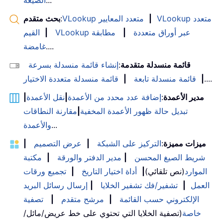
...
الصيغة
VLookup متعدد
|
VLookup متعدد المعايير
:
بحث متقدم
VLookup عبر أوراق متعددة
|
مطابقة
|
القيم
....
غامضة
قائمة منسدلة متقدمة
:
إنشاء قائمة منسدلة بسرعة
....
|
قائمة منسدلة تابعة
|
قائمة منسدلة متعددة الاختيار
مدير الأعمدة
:
إضافة عدد محدد من الأعمدة
|
نقل الأعمدة
|
تبديل حالة ظهور الأعمدة المخفية
|
مقارنة النطاقات
...
والأعمدة
ميزات مميزة
:
التركيز على الشبكة
|
عرض التصميم
|
شريط الصيغ المحسن
|
مدير الدفتر والورقة
|
مكتبة
الموارد
(نص تلقائي)
|
أداة اختيار التاريخ
|
تجميع ورقات
العمل
|
تشفير/فك تشفير الخلايا
|
إرسال رسائل البريد
الإلكتروني حسب القائمة
|
مرشح متقدم
|
تصفية
خاصة
(تصفية الخلايا التي تحتوي على خط عريض/مائل/