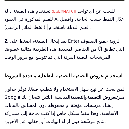
للبحث عن أي تواجد
تستخدم هذه الصيغة دالة
REGEXMATCH
للقيم المذكورة في العمود A. عدّل النمط حسب الحاجة، وافصل
(الخط المائل الرأسي).
القيم البديلة باستخدام
|
. بعد إدخال الصيغة، اضغط على Enter لرؤية جميع الصفوف
2
التي تطابق أيًّا من العناصر المحددة. هذه الطريقة مثالية خصوصًا
للمرشحات النصية المرنة التي قد تتوسع مع مرور الوقت.
استخدام عروض التصفية للتصفية التفاعلية متعددة الشروط
لمن يبحث عن نهج سهل الاستخدام ولا يتطلب صيغًا، توفّر جداول
Google ميزتي
عروض التصفية
و
التصفية
القياسية، اللتين تتيحان لك
إنشاء مرشحات مؤقتة أو محفوظة دون المساس بالبيانات
الأساسية. وهذا مفيدٌ بشكل خاص إذا كنت بحاجة إلى مشاركة
نتائج مرشّحة دون إزالة البيانات أو إخفائها عن الآخرين.