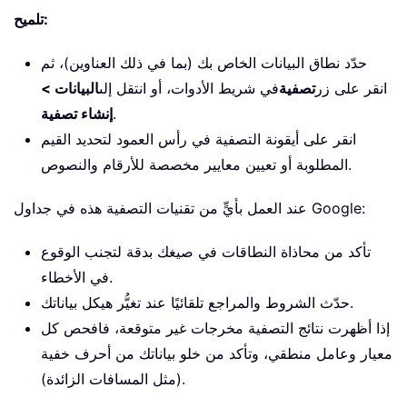
تلميح:
حدّد نطاق البيانات الخاص بك (بما في ذلك العناوين)، ثم
انقر على زر
تصفية
في شريط الأدوات، أو انتقل إلى
البيانات >
.
إنشاء تصفية
انقر على أيقونة التصفية في رأس العمود لتحديد القيم
المطلوبة أو تعيين معايير مخصصة للأرقام والنصوص.
عند العمل بأيٍّ من تقنيات التصفية هذه في جداول Google:
تأكد من محاذاة النطاقات في صيغك بدقة لتجنب الوقوع
في الأخطاء.
حدّث الشروط والمراجع تلقائيًا عند تغيُّر هيكل بياناتك.
إذا أظهرت نتائج التصفية مخرجات غير متوقعة، فافحص كل
معيار وعامل منطقي، وتأكد من خلو بياناتك من أحرف خفية
(مثل المسافات الزائدة).