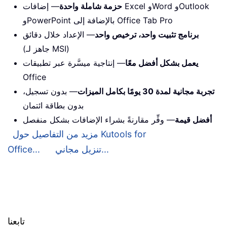
حزمة شاملة واحدة
— إضافات Excel وWord وOutlook
وPowerPoint بالإضافة إلى Office Tab Pro
برنامج تثبيت واحد، ترخيص واحد
— الإعداد خلال دقائق
(جاهز لـ MSI)
يعمل بشكل أفضل معًا
— إنتاجية ميسَّرة عبر تطبيقات
Office
تجربة مجانية لمدة 30 يومًا بكامل الميزات
— بدون تسجيل،
بدون بطاقة ائتمان
أفضل قيمة
— وفِّر مقارنةً بشراء الإضافات بشكل منفصل
مزيد من التفاصيل حول Kutools for
تنزيل مجاني...
Office...
تابعنا