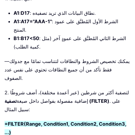
: نطاق البيانات الذي تريد تصفيةه.
A1:D17
: الشرط الأول المُطبَّق على عمود
A1:A17="AAA-1"
المنتج.
: الشرط الثاني المُطبَّق على عمودٍ آخر (مثل
B1:B17<50
كمية الطلب).
يمكنك تخصيص الشروط والنطاقات لتتناسب تمامًا مع جدولك—
فقط تأكد من أن جميع النطاقات تحتوي على نفس عدد
الصفوف.
2. لتصفية أكثر من شرطين (عبر أعمدة مختلفة)، أضف شروطًا
. على
تصفية (FILTER)
إضافية مفصولة بفواصل داخل صيغة
سبيل المثال:
=FILTER(Range, Condition1, Condition2, Condition3,
...)