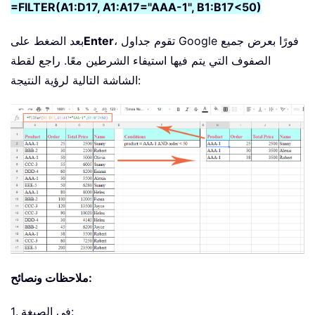
=FILTER(A1:D17, A1:A17="AAA-1", B1:B17<50)
، تقوم جداول Google فورًا بعرض جميع
Enter
بعد الضغط على
الصفوف التي يتم فيها استيفاء الشرطين معًا. راجع لقطة
الشاشة التالية لرؤية النتيجة:
ملاحظات ونصائح:
1. في الصيغة: