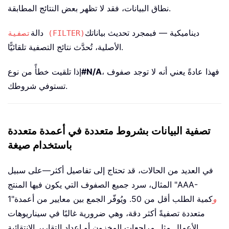
نطاق البيانات، فقد لا تظهر بعض النتائج المطابقة.
ديناميكية — فبمجرد تحديث بياناتك
دالة
تصفية (FILTER)
الأصلية، تُحدَّث نتائج التصفية تلقائيًّا.
، فهذا عادةً يعني أنه لا توجد صفوف
#N/A
إذا تلقيت خطأً من نوع
تستوفي شروطك.
تصفية البيانات بشروط متعددة في أعمدة متعددة
باستخدام صيغة
في العديد من الحالات، قد تحتاج إلى تفاصيل أكثر—على سبيل
المثال، سرد جميع الصفوف التي يكون فيها المنتج "AAA-
و
كمية الطلب أقل من 50. ويُوفّر الجمع بين معايير من أعمدة
1"
متعددة تصفيةً أكثر دقة، وهي ضرورية غالبًا في سيناريوهات
الأعمال مثل مراجعات المخزون أو إعداد التقارير الانتقائية.