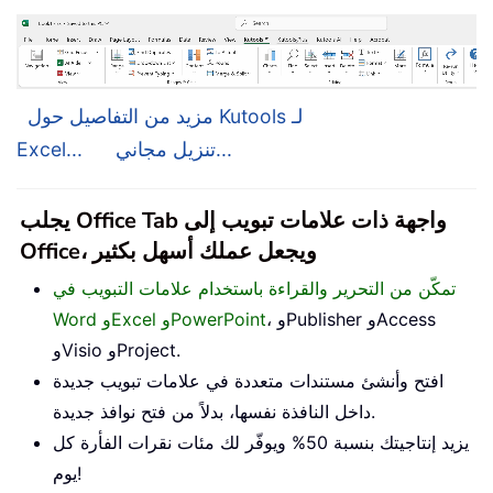
مزيد من التفاصيل حول Kutools لـ
تنزيل مجاني...
Excel...
يجلب Office Tab واجهة ذات علامات تبويب إلى
Office، ويجعل عملك أسهل بكثير
تمكّن من التحرير والقراءة باستخدام علامات التبويب في
، وPublisher وAccess
Word وExcel وPowerPoint
وVisio وProject.
افتح وأنشئ مستندات متعددة في علامات تبويب جديدة
داخل النافذة نفسها، بدلاً من فتح نوافذ جديدة.
يزيد إنتاجيتك بنسبة 50% ويوفّر لك مئات نقرات الفأرة كل
يوم!