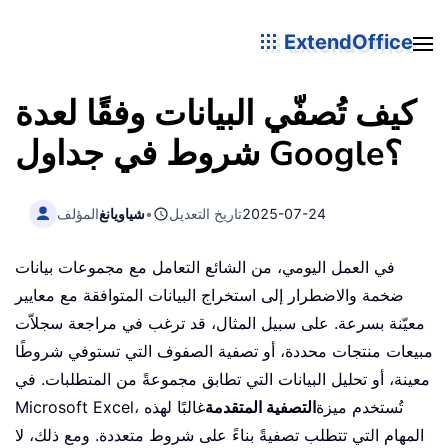
ExtendOffice
كيف تُصفّي البيانات وفقًا لعدة
شروط في جداول Google؟
2025-07-24
تاريخ التعديل
•
شياويانغ
المؤلف
في العمل اليومي، من الشائع التعامل مع مجموعات بيانات
ضخمة والاضطرار إلى استخراج البيانات المتوافقة مع معايير
معيّنة بسرعة. على سبيل المثال، قد ترغب في مراجعة سجلاّت
مبيعات منتجات محددة، أو تصفية الصفوف التي تستوفي شروطًا
معينة، أو تحليل البيانات التي تطابق مجموعةً من المتطلبات. في
Microsoft Excel، تُستخدم ميزة
التصفية المتقدمة
غالبًا لهذه
المهام التي تتطلب تصفيةً بناءً على شروط متعددة. ومع ذلك، لا