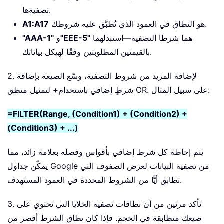
تصفيةها.
هو النطاق في العمود الذي تُطبَّق عليه شروطك.
A1:A17
هما شرطا التصفية—استبدلهما
"EEE-5"
و
"AAA-1"
بالقيمتين المطلوبتين وفقًا لهيكل بياناتك.
2. لإضافة المزيد من شروط التصفية، وسّع الصيغة بإضافة
لتمثيل منطق OR. على سبيل المثال:
شرطٍ إضافي باستخدام
+
=FILTER(Range, (Condition1) + (Condition2) +
(Condition3) + ...)
يتم إحاطة كل شرط إضافي بأقواس وفصله بعلامة زائد، مما
يمكّن جداول Google من تصفية البيانات لعرض الصفوف التي
تطابق أيًّا من الشروط المحددة في العمود المستهدف.
3. تأكد مرتين من أن نطاقات تصفية الخلايا التي تحتوي على
صيغك متطابقة في الحجم. فإذا كان نطاق الشرط أقصر من