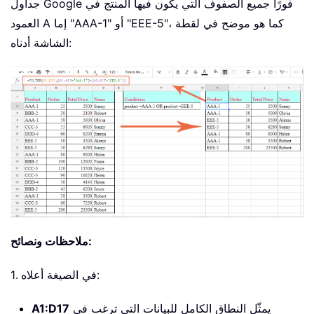
جداول Google فورًا جميع الصفوف التي يكون فيها المنتج في
العمود A إما "AAA-1" أو "EEE-5"، كما هو موضح في لقطة
الشاشة أدناه:
ملاحظات ونصائح:
1. في الصيغة أعلاه:
يمثّل النطاق الكامل للبيانات التي ترغب في
A1:D17