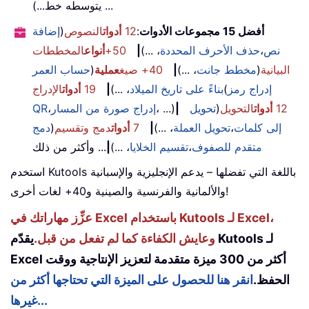
يتوسطه خط...) ...
أفضل 15 مجموعات الأدوات
:
12
أدوات
النصوص
(
إضافة
نص
،
حذف الأحرف المحددة
، ...)
|
50+
أنواع
المخططات
البيانية
(
مخطط جانت
، ...)
|
40+ صيغ
عملية
(
حساب العمر
إدراج رمز
(
بناءً على تاريخ الميلاد
، ...)
|
19
أدوات
الإدراج
12
أدوات
التحويل
(
تحويل
|
، ...)
إدراج صورة من المسار
،
QR
إلى كلمات
،
تحويل العملة
، ...)
|
7
أدوات
دمج وتقسيم
(
دمج
متقدم للصفوف
،
تقسيم الخلايا
، ...)
|
... وأكثر من ذلك
استخدم Kutools باللغة التي تفضلها – يدعم الإنجليزية والإسبانية
والألمانية والفرنسية والصينية و40+ لغات أخرى!
عزِّز مهاراتك في Excel باستخدام Kutools لـ Excel،
وعايش الكفاءة كما لم تفعل من قبل.
يقدّم Kutools لـ
Excel أكثر من 300 ميزة متقدمة لتعزيز الإنتاجية ووقت
الحفظ.
انقر هنا للحصول على الميزة التي تحتاجها أكثر من
غيرها...