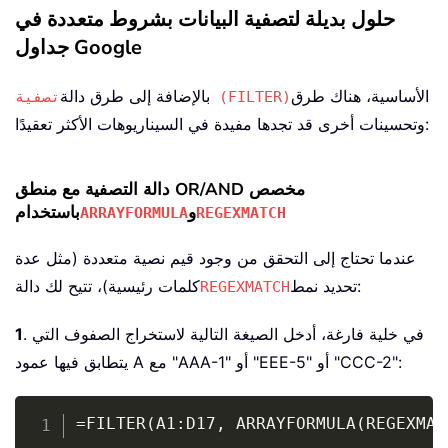
حلول بديلة لتصفية البيانات بشروط متعددة في
جداول Google
الأساسية، هناك طرق
بالإضافة إلى طرق دالة
تصفية (FILTER)
وتحسينات أخرى قد تجدها مفيدة في السيناريوهات الأكثر تعقيدًا:
دالة التصفية مع منطق OR/AND مخصص
و
باستخدام
ARRAYFORMULA
REGEXMATCH
عندما تحتاج إلى التحقق من وجود قيم نصية متعددة (مثل عدة
تحديد نمط:
كلمات رئيسية)، تتيح لك دالة
REGEXMATCH
. في خلية فارغة، أدخل الصيغة التالية لاستخراج الصفوف التي
1
يتطابق فيها عمود A مع "AAA-1" أو "EEE-5" أو "CCC-2":
Copy
=FILTER(A1:D17, ARRAYFORMULA(REGEXMAT