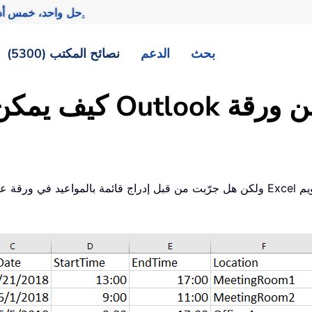
تحقيق المزيد بجهد أقل.
— حل واحد، خمس أد
بحث
الدعم
نصائح المكتب (5300)