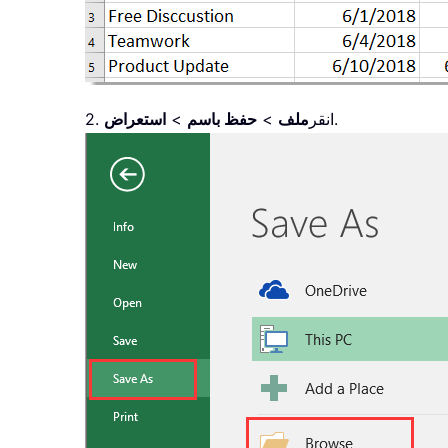
.
2. انقر
ملف
>
حفظ باسم
>
استعراض