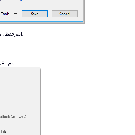
، وقد تظهر بعض مربعات الحوار التذكيرية—فقط أغلقها.
4. انقر
حفظ
.
5. افتح Outlook، ثم انق