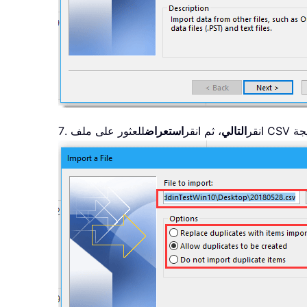
7. انقر
التالي
، ثم انقر
استعراض