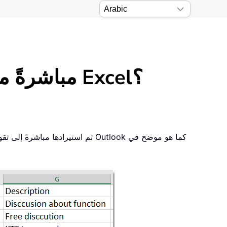
كيف يمكن إنشاء موعد في تقويم Outlook مباشرةً من ورقة Excel؟