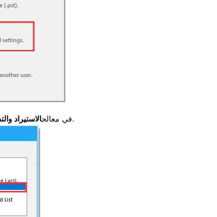
من القائمة.
6. في معالج
الاستيراد والت