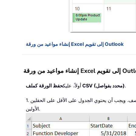
إنشاء مواعيد من ورقة Excel إلى تقويم Outlook
قة Excel إلى تقويم Outlook
.
حفظ الورقة كملف CSV (محدد بفواصل)
أولاً، عليك
1. أدرج المواعيد في ورقة تتضمّن الحقول التالية: الموضوع، تاريخ البدء، تاريخ الانتهاء، وقت البدء، وقت الانتهاء، الموقع، والوصف. ويجب أن يحتوي الجدول على الأقل على الحقلين
الأولين.