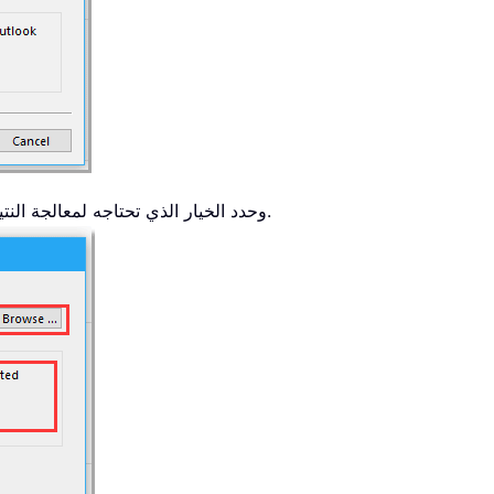
للعثور على ملف CSV وحدد الخيار الذي تحتاجه لمعالجة النتيجة.