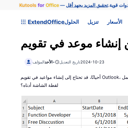
وات قوية.
Office
for
Kutools
الأسعار
تنزيل
الحلول
ExtendOffice
2024-10-23
تاريخ التعديل
•
الأحد
المؤلف
أحيانًا، قد تحتاج إلى إنشاء مواعيد في تقويم Outlook، ولكن هل جرّبت من قبل إدراج قائمة بالمواعيد في ورقة عمل Excel ثم استيرادها مباشرةً إلى تقويم Outlook كما هو موضح في
لقطة الشاشة أدناه؟