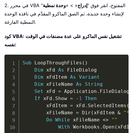
2. في محرر VBA المفتوح، انقر فوق "
إدراج
« > »
وحدة نمطية
"
لإنشاء وحدة جديدة، ثم الصق الماكرو المقدَّم في نافذة الوحدة
النمطية الفارغة.
كود VBA: تشغيل نفس الماكرو على عدة مصنفات في الوقت
نفسه:
Copy
Sub
 LoopThroughFiles
(
)
Dim
 xFd 
As
 FileDialog

Dim
 xFdItem 
As
Variant
Dim
 xFileName 
As
String
Set
 xFd 
=
 Application
.
FileDialog
(
If
 xFd
.
Show 
=
-
1
Then
        xFdItem 
=
 xFd
.
SelectedItems
(
1
        xFileName 
=
 Dir
(
xFdItem 
&
"*.
Do
While
 xFileName 
<
>
""
With
 Workbooks
.
Open
(
xFdIt