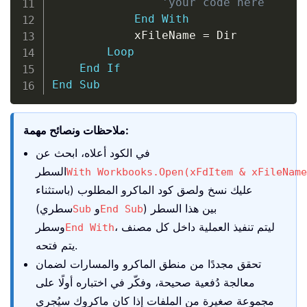
'your code here
End
With
            xFileName 
=
 Dir

Loop
End
If
End
Sub
ملاحظات ونصائح مهمة:
في الكود أعلاه، ابحث عن
السطر
With Workbooks.Open(xFdItem & xFileName
عليك نسخ ولصق كود الماكرو المطلوب (باستثناء
) بين هذا السطر
و
سطري)
Sub
End Sub
، ليتم تنفيذ العملية داخل كل مصنف
وسطر
End With
يتم فتحه.
تحقق مجددًا من منطق الماكرو والمسارات لضمان
معالجة دُفعية صحيحة، وفكّر في اختباره أولًا على
مجموعة صغيرة من الملفات إذا كان ماكروك سيُجري