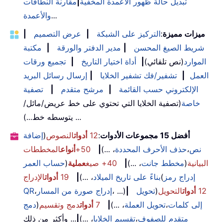
تبديل حالة ظهور الأعمدة المخفية
|
مقارنة النطاقات
...
والأعمدة
ميزات مميزة
:
التركيز على الشبكة
|
عرض التصميم
|
شريط الصيغ المحسن
|
مدير الدفتر والورقة
|
مكتبة
الموارد
(نص تلقائي)
|
أداة اختيار التاريخ
|
تجميع ورقات
العمل
|
تشفير/فك تشفير الخلايا
|
إرسال رسائل البريد
الإلكتروني حسب القائمة
|
مرشح متقدم
|
تصفية
خاصة
(تصفية الخلايا التي تحتوي على خط عريض/مائل/
يتوسطه خط...) ...
أفضل 15 مجموعات الأدوات
:
12
أدوات
النصوص
(
إضافة
نص
،
حذف الأحرف المحددة
، ...)
|
50+
أنواع
المخططات
البيانية
(
مخطط جانت
، ...)
|
40+ صيغ
عملية
(
حساب العمر
إدراج رمز
(
بناءً على تاريخ الميلاد
، ...)
|
19
أدوات
الإدراج
12
أدوات
التحويل
(
تحويل
|
، ...)
إدراج صورة من المسار
،
QR
إلى كلمات
،
تحويل العملة
، ...)
|
7
أدوات
دمج وتقسيم
(
دمج
متقدم للصفوف
،
تقسيم الخلايا
، ...)
|
... وأكثر من ذلك