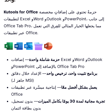
حزمةٌ تحتوي على إضافاتٍ مخصصة
Kutools for Office
لتطبيقات Excel وWord وOutlook وPowerPoint، إلى جانب
Office Tab Pro، مما يجعلها الخيار المثالي للفِرق التي تعمل
عبر تطبيقات Office.
حزمة شاملة واحدة
— إضافات Excel وWord وOutlook
وPowerPoint بالإضافة إلى Office Tab Pro
برنامج تثبيت واحد، ترخيص واحد
— الإعداد خلال دقائق
(جاهز لـ MSI)
يعمل بشكل أفضل معًا
— إنتاجية ميسَّرة عبر تطبيقات
Office
تجربة مجانية لمدة 30 يومًا بكامل الميزات
— بدون تسجيل،
بدون بطاقة ائتمان