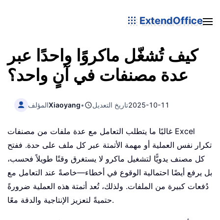
ExtendOffice
كيف تُشغّل ماكروًا واحدًا عبر
عدة مصنفات في آنٍ واحد؟
2025-10-11
تاريخ التعديل
•
Xiaoyang
المؤلف
غالبًا ما يتطلب التعامل مع عدة ملفات من مصنفات Excel
تكرار نفس العملية أو مهمة الأتمتة عبر كل ملف على حدة. ففتح
كل مصنف يدويًّا لتشغيل ماكرو لا يستغرق وقتًا طويلاً فحسب،
بل يرفع أيضًا احتمالية الوقوع في أخطاء—خاصةً عند التعامل مع
دُفعات كبيرة من الملفات. ولذلك، تُعد أتمتة هذه العملية ضرورةً
حتميةً لتعزيز الإنتاجية والدقة معًا.