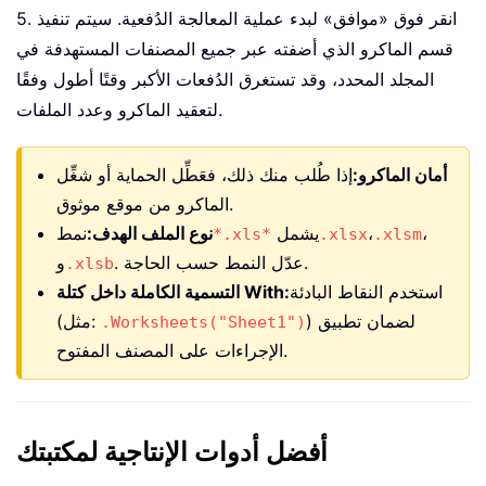
5. انقر فوق «موافق» لبدء عملية المعالجة الدُفعية. سيتم تنفيذ
قسم الماكرو الذي أضفته عبر جميع المصنفات المستهدفة في
المجلد المحدد، وقد تستغرق الدُفعات الأكبر وقتًا أطول وفقًا
لتعقيد الماكرو وعدد الملفات.
أمان الماكرو:
إذا طُلب منك ذلك، فعَطِّل الحماية أو شغِّل
الماكرو من موقع موثوق.
،
،
يشمل
نوع الملف الهدف:
نمط
*.xls*
.xlsx
.xlsm
. عدّل النمط حسب الحاجة.
و
.xlsb
استخدم النقاط البادئة
التسمية الكاملة داخل كتلة With:
) لضمان تطبيق
(مثل:
.Worksheets("Sheet1")
الإجراءات على المصنف المفتوح.
أفضل أدوات الإنتاجية لمكتبتك