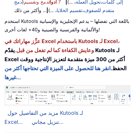
إلى كلمات
،
تحويل العملة
، ...)
|
7
أدوات
دمج وتقسيم
(
دمج
متقدم للصفوف
،
تقسيم الخلايا
، ...)
|
... وأكثر من ذلك
استخدم Kutools باللغة التي تفضلها – يدعم الإنجليزية والإسبانية
والألمانية والفرنسية والصينية و40+ لغات أخرى!
عزِّز مهاراتك في Excel باستخدام Kutools لـ Excel،
وعايش الكفاءة كما لم تفعل من قبل.
يقدّم Kutools لـ
Excel أكثر من 300 ميزة متقدمة لتعزيز الإنتاجية ووقت
الحفظ.
انقر هنا للحصول على الميزة التي تحتاجها أكثر من
غيرها...
مزيد من التفاصيل حول Kutools لـ
تنزيل مجاني...
Excel...