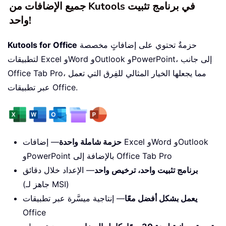
جميع الإضافات من Kutools في برنامج تثبيت
واحد!
حزمةٌ تحتوي على إضافاتٍ مخصصة
Kutools for Office
لتطبيقات Excel وWord وOutlook وPowerPoint، إلى جانب
Office Tab Pro، مما يجعلها الخيار المثالي للفِرق التي تعمل
عبر تطبيقات Office.
حزمة شاملة واحدة
— إضافات Excel وWord وOutlook
وPowerPoint بالإضافة إلى Office Tab Pro
برنامج تثبيت واحد، ترخيص واحد
— الإعداد خلال دقائق
(جاهز لـ MSI)
يعمل بشكل أفضل معًا
— إنتاجية ميسَّرة عبر تطبيقات
Office