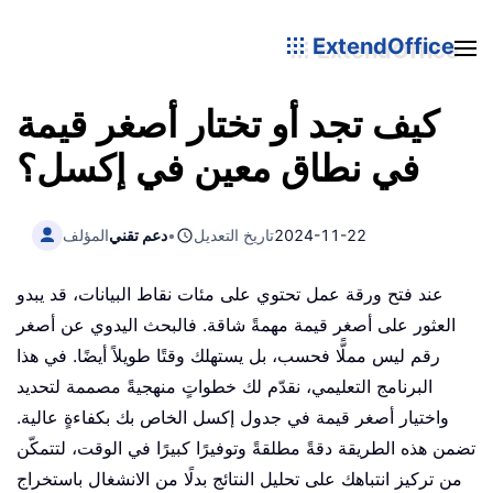
ExtendOffice
كيف تجد أو تختار أصغر قيمة
في نطاق معين في إكسل؟
2024-11-22
تاريخ التعديل
•
دعم تقني
المؤلف
عند فتح ورقة عمل تحتوي على مئات نقاط البيانات، قد يبدو
العثور على أصغر قيمة مهمةً شاقة. فالبحث اليدوي عن أصغر
رقم ليس مملًّا فحسب، بل يستهلك وقتًا طويلاً أيضًا. في هذا
البرنامج التعليمي، نقدّم لك خطواتٍ منهجيةً مصممة لتحديد
واختيار أصغر قيمة في جدول إكسل الخاص بك بكفاءةٍ عالية.
تضمن هذه الطريقة دقةً مطلقةً وتوفيرًا كبيرًا في الوقت، لتتمكّن
من تركيز انتباهك على تحليل النتائج بدلًا من الانشغال باستخراج