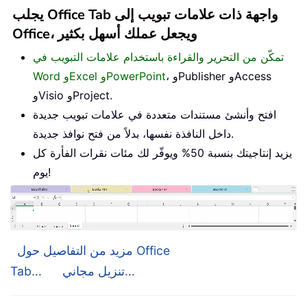
يجلب Office Tab واجهة ذات علامات تبويب إلى
Office، ويجعل عملك أسهل بكثير
تمكّن من التحرير والقراءة باستخدام علامات التبويب في
، وPublisher وAccess
Word وExcel وPowerPoint
وVisio وProject.
افتح وأنشئ مستندات متعددة في علامات تبويب جديدة
داخل النافذة نفسها، بدلاً من فتح نوافذ جديدة.
يزيد إنتاجيتك بنسبة 50% ويوفّر لك مئات نقرات الفأرة كل
يوم!
مزيد من التفاصيل حول Office
تنزيل مجاني...
Tab...