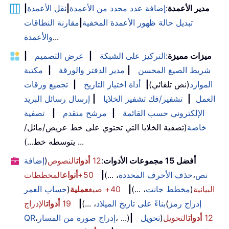
مدير الأعمدة
:
إضافة عدد محدد من الأعمدة
|
نقل الأعمدة
|
تبديل حالة ظهور الأعمدة المخفية
|
مقارنة النطاقات
...
والأعمدة
ميزات مميزة
:
التركيز على الشبكة
|
عرض التصميم
|
شريط الصيغ المحسن
|
مدير الدفتر والورقة
|
مكتبة
الموارد
(نص تلقائي)
|
أداة اختيار التاريخ
|
تجميع ورقات
العمل
|
تشفير/فك تشفير الخلايا
|
إرسال رسائل البريد
الإلكتروني حسب القائمة
|
مرشح متقدم
|
تصفية
خاصة
(تصفية الخلايا التي تحتوي على خط عريض/مائل/
يتوسطه خط...) ...
أفضل 15 مجموعات الأدوات
:
12
أدوات
النصوص
(
إضافة
نص
،
حذف الأحرف المحددة
، ...)
|
50+
أنواع
المخططات
البيانية
(
مخطط جانت
، ...)
|
40+ صيغ
عملية
(
حساب العمر
إدراج رمز
(
بناءً على تاريخ الميلاد
، ...)
|
19
أدوات
الإدراج
12
أدوات
التحويل
(
تحويل
|
، ...)
إدراج صورة من المسار
،
QR