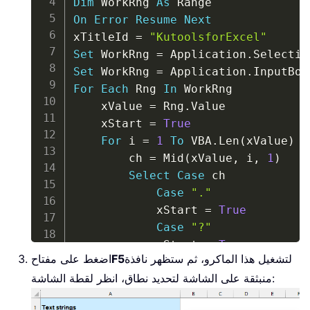
Dim
 WorkRng 
As
On
Error
Resume
Next
xTitleId 
=
"KutoolsforExcel"
Set
 WorkRng 
=
 Application
.
Set
 WorkRng 
=
 Application
.
InputBox
For
Each
 Rng 
In
 WorkRng

    xValue 
=
 Rng
.
Value

    xStart 
=
True
For
 i 
=
1
To
 VBA
.
Len
(
xValue
)
        ch 
=
 Mid
(
xValue
,
 i
,
1
)
Select
Case
 ch

Case
"."
            xStart 
=
True
Case
"?"
            xStart 
=
True
لتشغيل هذا الماكرو، ثم ستظهر نافذة
F5
اضغط على مفتاح
Case
"a"
To
"z"
منبثقة على الشاشة لتحديد نطاق، انظر لقطة الشاشة:
If
 xStart 
Then
                ch 
=
 UCase
(
ch
)