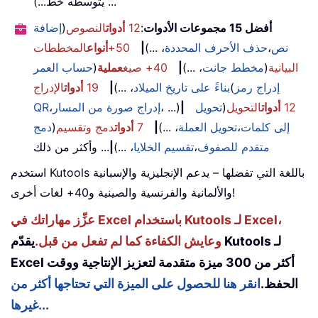
يتوسطه خط...) ...
أفضل 15 مجموعات الأدوات
:
12
أدوات
النصوص
(
إضافة
نص
،
حذف الأحرف المحددة
، ...)
|
50+
أنواع
المخططات
البيانية
(
مخطط جانت
، ...)
|
40+ صيغ
عملية
(
حساب العمر
إدراج رمز
(
بناءً على تاريخ الميلاد
، ...)
|
19
أدوات
الإدراج
12
أدوات
التحويل
(
تحويل
|
، ...)
إدراج صورة من المسار
،
QR
إلى كلمات
،
تحويل العملة
، ...)
|
7
أدوات
دمج وتقسيم
(
دمج
متقدم للصفوف
،
تقسيم الخلايا
، ...)
|
... وأكثر من ذلك
استخدم Kutools باللغة التي تفضلها – يدعم الإنجليزية والإسبانية
والألمانية والفرنسية والصينية و40+ لغات أخرى!
عزِّز مهاراتك في Excel باستخدام Kutools لـ Excel،
وعايش الكفاءة كما لم تفعل من قبل.
يقدّم Kutools لـ
Excel أكثر من 300 ميزة متقدمة لتعزيز الإنتاجية ووقت
الحفظ.
انقر هنا للحصول على الميزة التي تحتاجها أكثر من
غيرها...