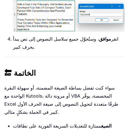
                xStart 
=
False
End
If
Case
"A"
To
"Z"
If
 xStart 
Then
                xStart 
=
False
Else
انقر
موافق
، وستُحوَّل جميع سلاسل النصوص إلى نص يبدأ
                ch 
=
 LCase
(
ch
)
بحرف كبير.
End
If
End
Select
        Mid
(
xValue
,
 i
,
1
)
=
 ch

🔚 الخاتمة
Next
    Rng
.
Value 
=
سواء كنت تفضل بساطة الصيغة المضمنة، أو سهولة النقرة
Next
End
Sub
الواحدة مع Kutools، أو مرونة دالة VBA المخصصة، يوفّر
Excel طرقًا متعددة لتحويل النصوص إلى صيغة الحرف الأول
كبير في الجملة بشكلٍ مثالي.
الصيغ
ممتازة للتعديلات السريعة الفورية على نطاقات