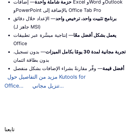
حزمة شاملة واحدة
— إضافات Excel وWord وOutlook
وPowerPoint بالإضافة إلى Office Tab Pro
برنامج تثبيت واحد، ترخيص واحد
— الإعداد خلال دقائق
(جاهز لـ MSI)
يعمل بشكل أفضل معًا
— إنتاجية ميسَّرة عبر تطبيقات
Office
تجربة مجانية لمدة 30 يومًا بكامل الميزات
— بدون تسجيل،
بدون بطاقة ائتمان
أفضل قيمة
— وفِّر مقارنةً بشراء الإضافات بشكل منفصل
مزيد من التفاصيل حول Kutools for
تنزيل مجاني...
Office...
تابعنا