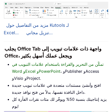
مزيد من التفاصيل حول Kutools لـ
تنزيل مجاني...
Excel...
يجلب Office Tab واجهة ذات علامات تبويب إلى
Office، ويجعل عملك أسهل بكثير
تمكّن من التحرير والقراءة باستخدام علامات التبويب في
، وPublisher وAccess
Word وExcel وPowerPoint
وVisio وProject.
افتح وأنشئ مستندات متعددة في علامات تبويب جديدة
داخل النافذة نفسها، بدلاً من فتح نوافذ جديدة.
يزيد إنتاجيتك بنسبة 50% ويوفّر لك مئات نقرات الفأرة كل
يوم!