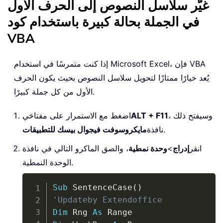
غيّر سلاسل النصوص إلى الحرف الأول
في الجملة بحالة كبيرة باستخدام كود
VBA
إذا كنت متمرسًا في استخدام Microsoft Excel، فإن VBA
يُعد خيارًا ممتازًا لتحويل سلاسل النصوص بحيث يكون الحرف
الأول من كل جملة كبيرًا.
، وسيفتح ذلك
ALT + F11
اضغط مع الاستمرار على مفتاحَي
.
نافذة
مايكروسوفت فيجوال بيسك للتطبيقات
انقر
إدراج
>
وحدة نمطية
، والصق الماكرو التالي في نافذة
الوحدة النمطية.
Copy
Sub
 SentenceCase
(
)
'Updateby Extendoffice
Dim
 Rng 
As