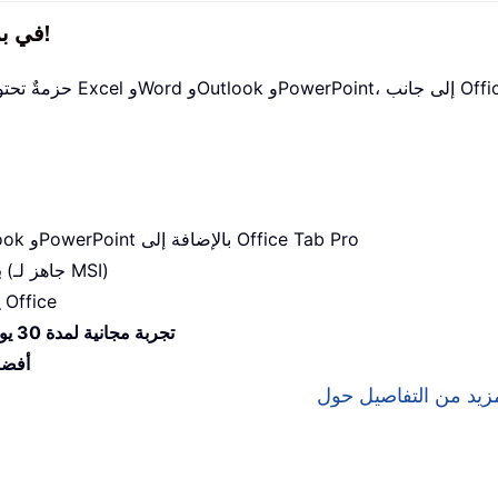
جميع الإضافات من Kutools في برنامج تثبيت واحد!
— إضافات Excel وWord وOutlook وPowerPoint بالإضافة إلى Office Tab Pro
— الإعداد خلال دقائق (جاهز لـ MSI)
ب
— إنتاجية ميسَّرة عبر تطبيقات Office
تجربة مجانية لمدة 30 يومًا بكامل الميزات
أفضل