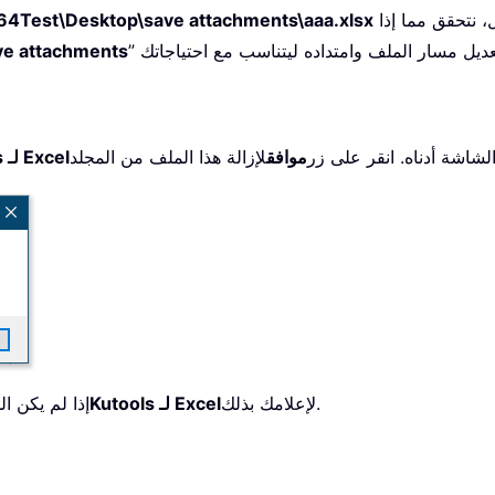
إلى الملف الذي تريد التحقق من وجوده. في هذا المثال، نتحقق مما إذا
64Test\Desktop\save attachments\aaa.xlsx
ve attachments
شاشة أدناه. انقر على زر
موافق
Kutools لـ Excel
لإعلامك بذلك.
Kutools لـ Excel
إذا لم يكن ا