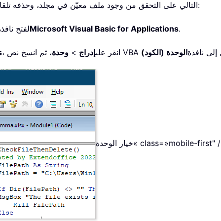
يساعدك نص VBA التالي على التحقق من وجود ملف معيّن في مجلد، وحذفه تلقائيًا إذا وُجد. يُرجى اتباع الخطوات التالية:
.
Microsoft Visual Basic for Applications
لفتح نافذة
ص VBA التالي إلى نافذة
الوحدة (الكود)
، انقر على
إدراج
>
وحدة
s
ار الوحدة« class=»mobile-first" />