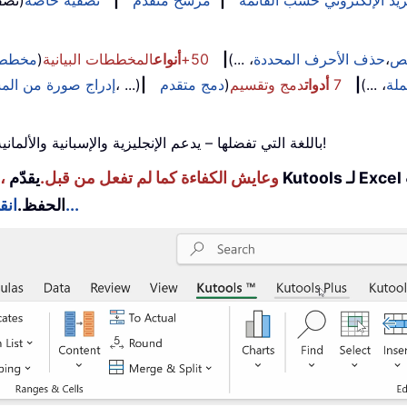
يد الإلكتروني حسب القائمة
|
مرشح متقدم
|
تصفية خاصة
(تصف
نص
،
حذف الأحرف المحددة
، ...)
|
50+
أنواع
المخططات البيانية
(
مخطط 
ملة
، ...)
|
7
أدوات
دمج وتقسيم
(
دمج متقدم
|
، ...)
إدراج صورة من الم
استخدم Kutools باللغة التي تفضلها – يدعم الإنجليزية والإسبانية والألمانية والفرنسية والصينية و40+ لغات أخرى!
عزِّز مهاراتك في Excel باستخدام Kutools لـ Excel، وعايش الكفاءة كما لم تفعل من قبل.
يقدّم Kutools لـ Excel أكثر من 300 ميزة متقدمة لتعزيز الإنتاجية ووقت
انقر هنا للحصول على الميزة التي تحتاجها أكثر من غيرها...
الحفظ.