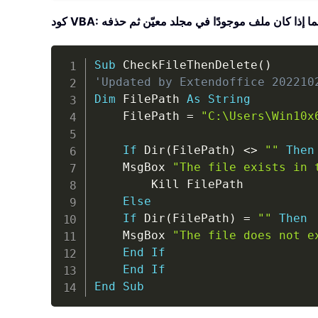
لتحقق مما إذا كان ملف موجودًا في مجلد معيّن ثم حذفه
Sub
 CheckFileThenDelete
(
)
'Updated by Extendoffice 202210
Dim
 FilePath 
As
String
    FilePath 
=
"C:\Users\Win10x
If
 Dir
(
FilePath
)
<
>
""
Then
    MsgBox 
"The file exists in 
        Kill FilePath

Else
If
 Dir
(
FilePath
)
=
""
Then
    MsgBox 
"The file does not e
End
If
End
If
End
Sub