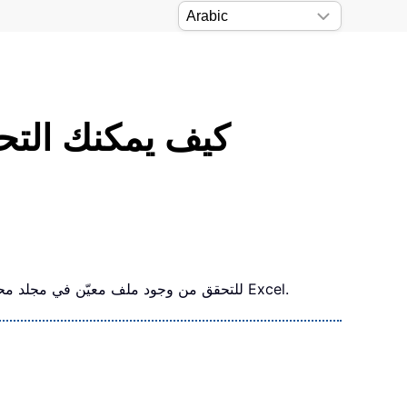
كيف يمكنك التح
في هذا البرنامج التعليمي، ستتعلّم كيفية كتابة نص برمجي باستخدام VBA للتحقق من وجود ملف معيّن في مجلد محدّد، وإذا وُجد، فسيتم حذفه تلقائيًّا من ذلك المجلد في Excel.