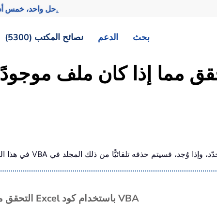
تحقيق المزيد بجهد أقل.
— حل واحد، خمس أد
بحث
الدعم
نصائح المكتب (5300)
قق مما إذا كان ملف موجودً
التحقق مما إذا كان ملف موجودًا في مجلد ثم حذفه في Excel باستخدام كود VBA