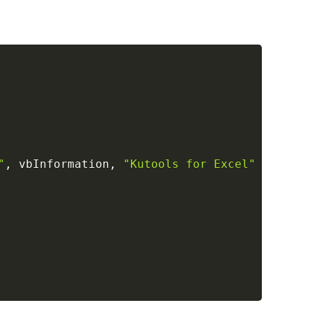
Copy
"
,
 vbInformation
,
"Kutools for Excel"