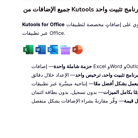
حزمةٌ تحتوي على إضافاتٍ مخصصة لتطبيقات Excel وWord وOutlook وPowerPoint، إلى جانب Office Tab Pro، مما يجعلها الخيار المثالي للفِرق التي تعمل
Kutools for Office
عبر تطبيقات Office.
حزمة شاملة واحدة
رنامج تثبيت واحد، ترخيص واحد
يعمل بشكل أفضل معًا
— بدون تسجيل، بدون بطاقة ائتمان
 قيمة
— وفِّر مقارنةً بشراء الإضافات بشكل منفصل