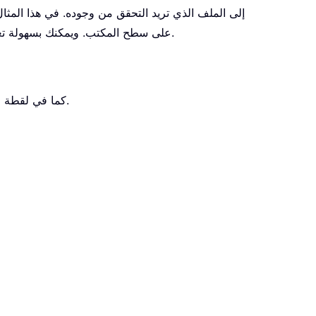
” على سطح المكتب. ويمكنك بسهولة تعديل مسار الملف وامتداده ليتناسب مع احتياجاتك.
لإزالة هذا الملف من المجلد.
كما في لقطة ال