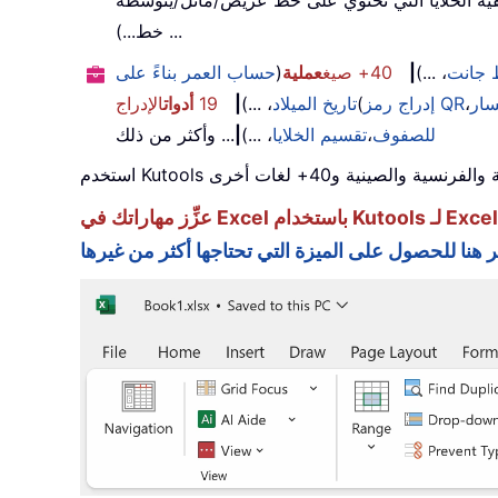
ية الخلايا التي تحتوي على خط عريض/مائل/يتوسطه
خط...) ...
جانت
، ...)
|
40+ صيغ
عملية
(
حساب العمر بناءً على
سار
،
إدراج رمز QR
(
تاريخ الميلاد
، ...)
|
19
أدوات
الإدراج
للصفوف
،
تقسيم الخلايا
، ...)
|
... وأكثر من ذلك