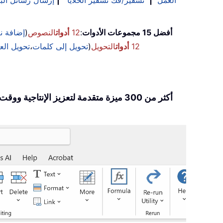
العمل
|
تشفير/فك تشفير الخلايا
|
إرسال رسائل البر
أفضل 15 مجموعات الأدوات
:
12
أدوات
النصوص
(
إضافة 
12
أدوات
التحويل
(
تحويل إلى كلمات
،
تحويل الع