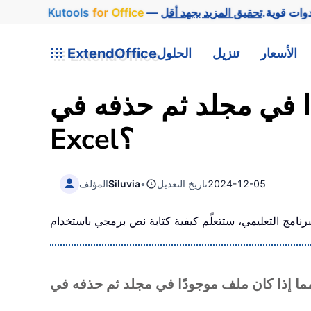
وات قوية.
Office
for
Kutools
الأسعار
تنزيل
الحلول
ExtendOffice
ا في مجلد ثم حذفه في
Excel؟
2024-12-05
تاريخ التعديل
•
Siluvia
المؤلف