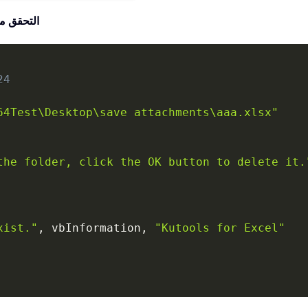
كود VBA: ا
24
64Test\Desktop\save attachments\aaa.xlsx"
the folder, click the OK button to delete it.
xist."
,
 vbInformation
,
"Kutools for Excel"