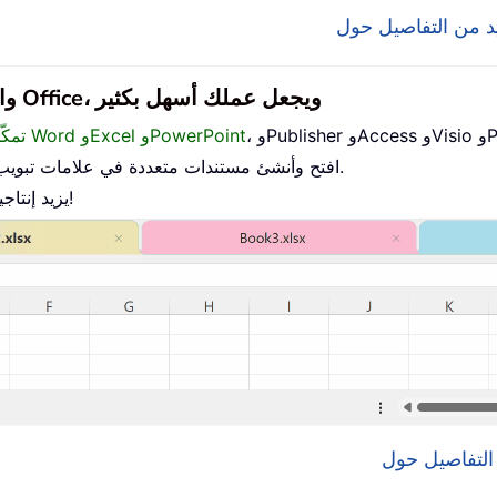
يجلب Office Tab واجهة ذات علامات تبويب إلى Office، ويجعل عملك أسهل بكثير
Proj.
تمكّن من التحرير والقراءة باستخدام علامات التبويب في Word وExcel وPowerPoint
افتح وأنشئ مستندات متعددة في علامات تبويب جديدة داخل النافذة نفسها، بدلاً من فتح نوافذ جديدة.
يزيد إنتاجيتك بنسبة 50% ويوفّر لك مئات نقرات الفأرة كل يوم!