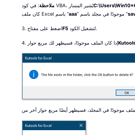
C:\Users\Win10x
: في كود VBA، يُشير المسار
ملاحظة
sa
” موجودًا في مجلد باسم “
aaa
كان ملف Excel باسم “
لتشغيل الكود.
F5
3. اضغط على مفتاح
4. إذا كان الملف موجودًا، فسيظهر لك مربع حوار
لملف موجودًا في المجلد، فسيظهر أيضًا مربع حوار آخر من