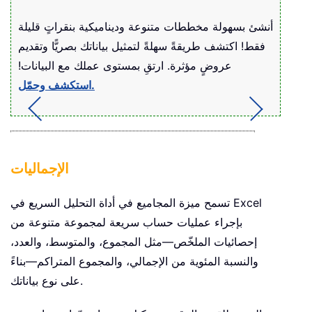
أنشئ بسهولة مخططات متنوعة وديناميكية بنقراتٍ قليلة
فقط! اكتشف طريقةً سهلةً لتمثيل بياناتك بصريًّا وتقديم
عروضٍ مؤثرة. ارتقِ بمستوى عملك مع البيانات!
استكشف وحمّل.
الإجماليات
تسمح ميزة المجاميع في أداة التحليل السريع في Excel
بإجراء عمليات حساب سريعة لمجموعة متنوعة من
إحصائيات الملخّص—مثل المجموع، والمتوسط، والعدد،
والنسبة المئوية من الإجمالي، والمجموع المتراكم—بناءً
على نوع بياناتك.