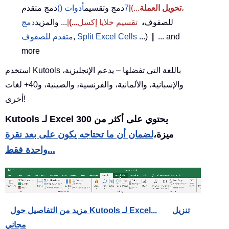
،
تحويل العملة
...)
|
7
دمج وتقسيم
أدوات ()
دمج متقدم
للصفوف
،
تقسيم خلايا إكسل
...)
|
... والمزيد
دمج
... and
|
...)
Split Excel Cells
,
متقدم للصفوف
more
استخدم Kutools باللغة التي تفضلها – يدعم الإنجليزية،
والإسبانية، والألمانية، والفرنسية، والصينية، و40+ لغات
أخرى!
Kutools لـ Excel يحتوي على أكثر من 300
ميزة،
لضمان أن ما تحتاجه يكون على بعد نقرة
واحدة فقط...
تنزيل
مزيد من التفاصيل حول Kutools لـ Excel...
مجاني