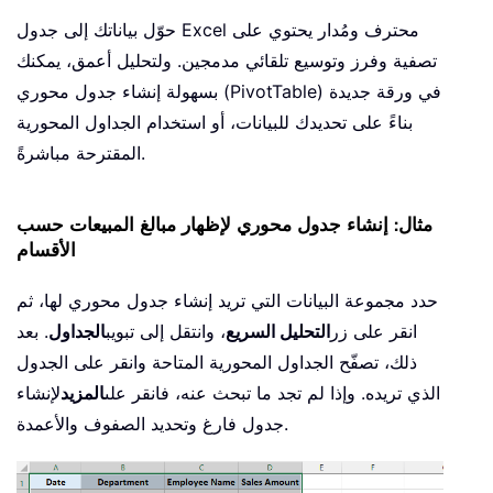
حوّل بياناتك إلى جدول Excel محترف ومُدار يحتوي على
تصفية وفرز وتوسيع تلقائي مدمجين. ولتحليل أعمق، يمكنك
بسهولة إنشاء جدول محوري (PivotTable) في ورقة جديدة
بناءً على تحديدك للبيانات، أو استخدام الجداول المحورية
المقترحة مباشرةً.
مثال: إنشاء جدول محوري لإظهار مبالغ المبيعات حسب
الأقسام
حدد مجموعة البيانات التي تريد إنشاء جدول محوري لها، ثم
انقر على زر
التحليل السريع
، وانتقل إلى تبويب
الجداول
. بعد
ذلك، تصفّح الجداول المحورية المتاحة وانقر على الجدول
الذي تريده. وإذا لم تجد ما تبحث عنه، فانقر على
المزيد
لإنشاء
جدول فارغ وتحديد الصفوف والأعمدة.