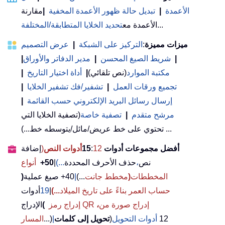
الأعمدة
|
تبديل حالة ظهور الأعمدة المخفية
|
مقارنة
...
الأعمدة مع
تحديد الخلايا المتطابقة/المختلفة
ميزات مميزة
:
التركيز على الشبكة
|
عرض التصميم
|
شريط الصيغ المحسن
|
مدير الدفاتر والأوراق
|
مكتبة الموارد
(نص تلقائي)
|
أداة اختيار التاريخ
|
تجميع ورقات العمل
|
تشفير/فك تشفير الخلايا
|
إرسال رسائل البريد الإلكتروني حسب القائمة
|
مرشح متقدم
|
تصفية خاصة
(تصفية الخلايا التي
تحتوي على خط عريض/مائل/يتوسطه خط...) ...
أفضل مجموعات أدوات 15
12
:
أدوات النص
(
إضافة
نص
،
حذف الأحرف المحددة
...)
|
50+
أنواع
المخططات
(
مخطط جانت
...)
|
40+ صيغ عملية
(
حساب العمر بناءً على تاريخ الميلاد
...)
|
19
أدوات
إدراج صورة من
،
إدراج رمز QR
(
الإدراج
12
أدوات التحويل
(
تحويل إلى كلمات
|
...)
المسار