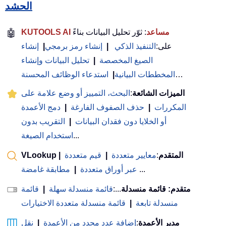
الحشد
KUTOOLS AI مساعد
: ثوّر تحليل البيانات بناءً
🤖
على:
التنفيذ الذكي
|
إنشاء رمز برمجي
|
إنشاء
الصيغ المخصصة
|
تحليل البيانات وإنشاء
…
المخططات البيانية
|
استدعاء الوظائف المحسنة
الميزات الشائعة
:
البحث، التمييز أو وضع علامة على
المكررات
|
حذف الصفوف الفارغة
|
دمج الأعمدة
أو الخلايا دون فقدان البيانات
|
التقريب بدون
...
استخدام الصيغة
VLookup المتقدم
:
معايير متعددة
|
قيم متعددة
|
...
عبر أوراق متعددة
|
مطابقة غامضة
متقدم: قائمة منسدلة
...:
قائمة منسدلة سهلة
|
قائمة
منسدلة تابعة
|
قائمة منسدلة متعددة الاختيارات
مدير الأعمدة
:
إضافة عدد محدد من الأعمدة
|
نقل