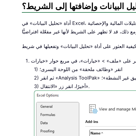
يل البيانات وإضافتها إلى الشريط؟
أداة «تحليل البيانات» في Excel، وهي وظيفة إضافية، توفّر مجموعة متنوعة من الأدوات للتحليلات المالية والإحصائية
انقر «وظائف ملحقة» من اللوحة اليسرى؛
ائف التطبيق غير النشطة»؛
أخيرًا، انقر زر «الانتقال».