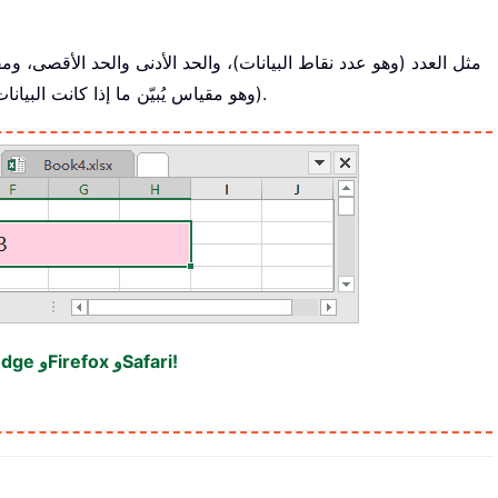
مثل العدد (وهو عدد نقاط البيانات)، والحد الأدنى والحد الأقصى، 
(وهو مقياس يُبيّن ما إذا كانت البيانات ذات قمة حادة أو مسطحة مقارنةً بالتوزيع الطبيعي).
رائع! استخدام Tabs الفعّال في Excel مثل Chrome وEdge وFirefox وSafari!