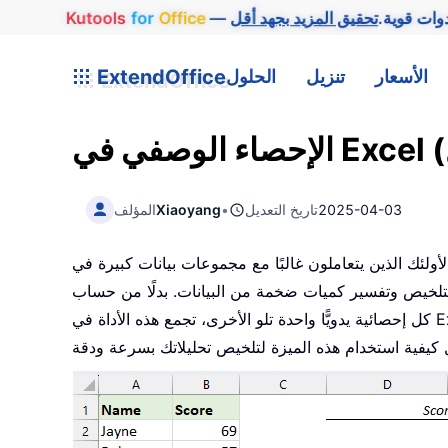
وات قوية.
Office
for
Kutools
الأسعار
تنزيل
الحلول
ExtendOffice
2025-04-03
تاريخ التعديل
•
Xiaoyang
المؤلف
لأولئك الذين يتعاملون غالبًا مع مجموعات بيانات كبيرة في Excel، تُعد أداة الإحصاء الوصفي حلاً قويًّا وفعّالًا. فبصفته عنصرًا
 لتلخيص وتفسير كميات ضخمة من البيانات. بدلًا من حساب
كل إحصائية يدويًّا واحدة تلو الأخرى، تجمع هذه الأداة في Excel جميع المقاييس المهمة في مكان واحد، مما يجعل عملك مع