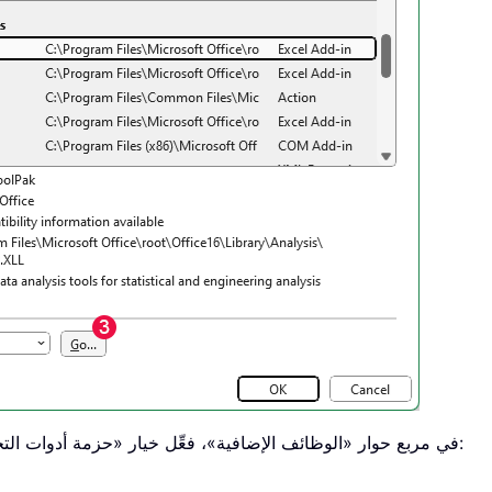
في مربع حوار «الوظائف الإضافية»، فعِّل خيار «حزمة أدوات التحليل»، ثم انقر على زر «موافق». راجع لقطة الشاشة: