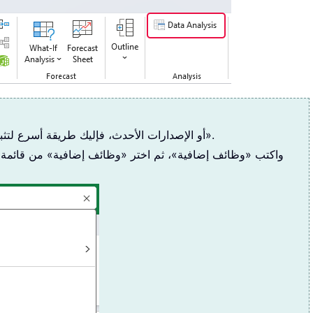
إذا كنت تستخدم Excel 2016 أو الإصدارات الأحدث، فإليك طريقة أسرع لتثبيت أداة «تحليل البيانات».