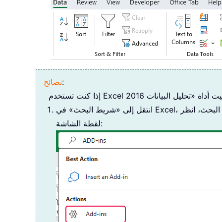
:
نصائح
انتقل إلى «شريط البحث» في Excel، واكتب «وظائف إضافية»، ثم اختر «وظائف إضافية» من قائمة البحث، انظر
لقطة الشاشة: