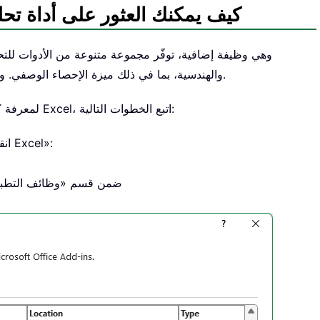
كيف يمكنك العثور على أداة تحل
والهندسية، بما في ذلك ميزة الإحصاء الوصفي. ومع ذلك، قد لا تظهر على الشريط لأنها غير مفعّلة افتراضيًّا.
لمعرفة كيفية العثور على أداة «تحليل البيانات» وتفعيلها في شريط Excel، اتبع الخطوات التالية:
انقر على «ملف» > «خيارات»، في مربع حوار «خيارات Excel»:
ثم انقر «Analysis ToolPak» ضمن قسم «وظ