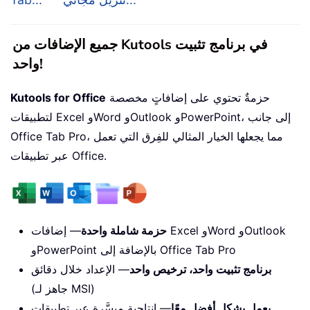
جميع الإضافات من Kutools في برنامج تثبيت
واحد!
حزمةٌ تحتوي على إضافاتٍ مخصصة
Kutools for Office
لتطبيقات Excel وWord وOutlook وPowerPoint، إلى جانب
Office Tab Pro، مما يجعلها الخيار المثالي للفِرق التي تعمل
عبر تطبيقات Office.
حزمة شاملة واحدة
— إضافات Excel وWord وOutlook
وPowerPoint بالإضافة إلى Office Tab Pro
برنامج تثبيت واحد، ترخيص واحد
— الإعداد خلال دقائق
(جاهز لـ MSI)
يعمل بشكل أفضل معًا
— إنتاجية ميسَّرة عبر تطبيقات