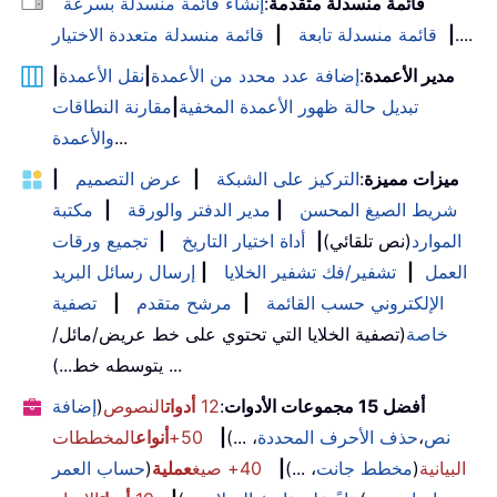
قائمة منسدلة متقدمة
:
إنشاء قائمة منسدلة بسرعة
....
|
قائمة منسدلة تابعة
|
قائمة منسدلة متعددة الاختيار
مدير الأعمدة
:
إضافة عدد محدد من الأعمدة
|
نقل الأعمدة
|
تبديل حالة ظهور الأعمدة المخفية
|
مقارنة النطاقات
...
والأعمدة
ميزات مميزة
:
التركيز على الشبكة
|
عرض التصميم
|
شريط الصيغ المحسن
|
مدير الدفتر والورقة
|
مكتبة
الموارد
(نص تلقائي)
|
أداة اختيار التاريخ
|
تجميع ورقات
العمل
|
تشفير/فك تشفير الخلايا
|
إرسال رسائل البريد
الإلكتروني حسب القائمة
|
مرشح متقدم
|
تصفية
خاصة
(تصفية الخلايا التي تحتوي على خط عريض/مائل/
يتوسطه خط...) ...
أفضل 15 مجموعات الأدوات
:
12
أدوات
النصوص
(
إضافة
نص
،
حذف الأحرف المحددة
، ...)
|
50+
أنواع
المخططات
البيانية
(
مخطط جانت
، ...)
|
40+ صيغ
عملية
(
حساب العمر