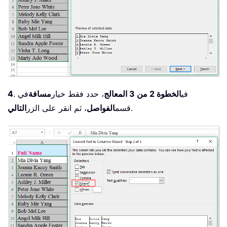
. في
الخطوة 2 من 3 المعالج
، حدد فقط خيار
مسافة
في
4
.
قسم
الفواصل
، ثم انقر على الزر
التالي