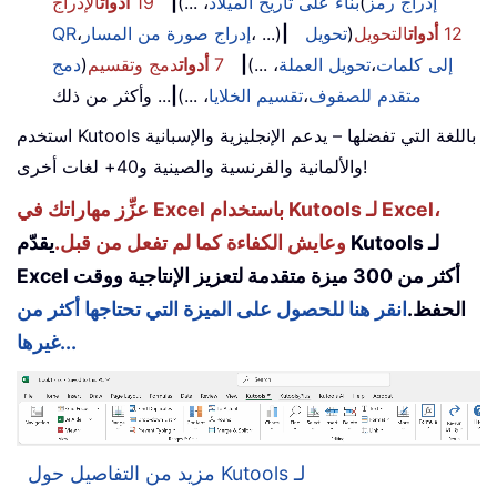
إدراج رمز
(
بناءً على تاريخ الميلاد
، ...)
|
19
أدوات
الإدراج
12
أدوات
التحويل
(
تحويل
|
، ...)
إدراج صورة من المسار
،
QR
إلى كلمات
،
تحويل العملة
، ...)
|
7
أدوات
دمج وتقسيم
(
دمج
متقدم للصفوف
،
تقسيم الخلايا
، ...)
|
... وأكثر من ذلك
استخدم Kutools باللغة التي تفضلها – يدعم الإنجليزية والإسبانية
والألمانية والفرنسية والصينية و40+ لغات أخرى!
عزِّز مهاراتك في Excel باستخدام Kutools لـ Excel،
وعايش الكفاءة كما لم تفعل من قبل.
يقدّم Kutools لـ
Excel أكثر من 300 ميزة متقدمة لتعزيز الإنتاجية ووقت
الحفظ.
انقر هنا للحصول على الميزة التي تحتاجها أكثر من
غيرها...
مزيد من التفاصيل حول Kutools لـ