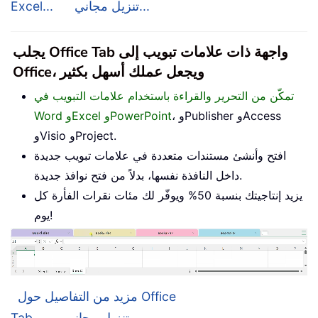
تنزيل مجاني...
Excel...
يجلب Office Tab واجهة ذات علامات تبويب إلى
Office، ويجعل عملك أسهل بكثير
تمكّن من التحرير والقراءة باستخدام علامات التبويب في
، وPublisher وAccess
Word وExcel وPowerPoint
وVisio وProject.
افتح وأنشئ مستندات متعددة في علامات تبويب جديدة
داخل النافذة نفسها، بدلاً من فتح نوافذ جديدة.
يزيد إنتاجيتك بنسبة 50% ويوفّر لك مئات نقرات الفأرة كل
يوم!
مزيد من التفاصيل حول Office
تنزيل مجاني...
Tab...