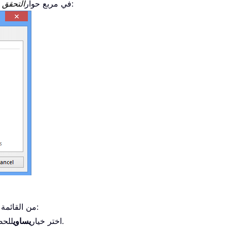
، يُرجى ضبط قاعدة التحقق كما يلي:
في مربع حوار
التحقق 
اختر المعيار بناءً على متطلباتك:
من القائمة 
للحصول على عدد أحرف دقيق، مثال: 10 أحرف.
اختر خيار
يساوي