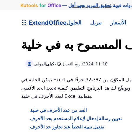
وات قوية.
Office
for
Kutools
الأسعار
تنزيل
الحلول
ExtendOffice
2024-11-18
تاريخ التعديل
•
كيلي
المؤلف
يمكن للخلية في Excel أن تحتوي على ما يصل إلى 32،767 حرفًا كحد أقصى، مع عرض 1،024 حرفًا فقط في الخلية نفسها، بينما يُعرض المحتوى الكامل المكوَّن من 32،767 حرفًا في
حيانًا إلى تقييد إدخال المستخدم بعدد معيَّن من الأحرف—مثل تحديده بـ 10 أحرف فقط. ويوضِّح لك هذا البرنامج التعليمي كيفية تحديد الحد الأقصى
لعدد الأحرف في خلية Excel بفعالية.
الحد من عدد الأحرف في خلية
تعيين رسالة إدخال لإعلام المستخدم بحد الأحرف
تفعيل تنبيه الخطأ عند تجاوز حد الأحرف