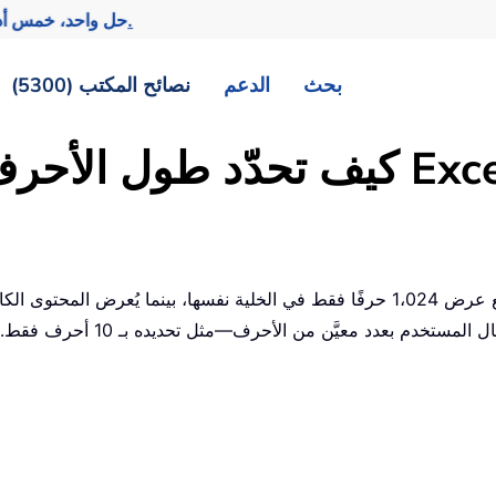
تحقيق المزيد بجهد أقل.
— حل واحد، خمس أد
بحث
الدعم
نصائح المكتب (5300)
شريط الصيغة. ومع ذلك، قد تضطر أ