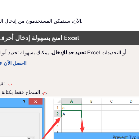
الآن، سيتمكن المستخدمون من إدخال النص فقط ضمن حدود الأحرف المحددة في الخلايا المختارة.
امنع بسهولة إدخال أحرف خاصة أو أرقام أو حروف في خلية/تحديد في Excel
، يمكنك بسهولة تحديد أنواع الأحرف في خلايا Excel أو التحديدات.
تحديد حد للإدخال
احصل الآن على نسخة تجريبية مجانية لمدة 30 يومًا بكامل الميزات!
ب
. تق
. السماح فقط بكتابة أحرف محددة، مثل الأرقام أو الحروف، حسب حاجتك.
ج