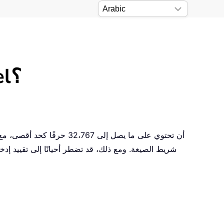
كيف تحدّد طول الأحرف المسموح به في خلية Excel؟