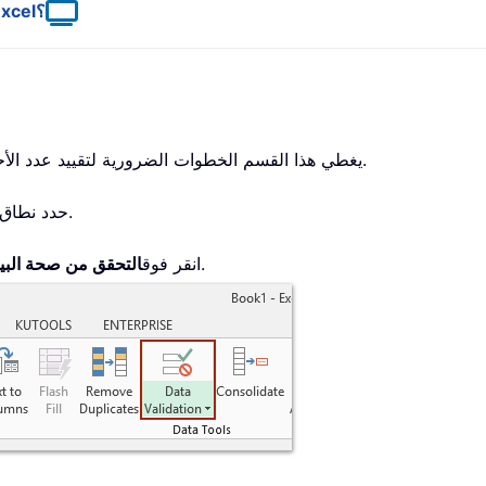
فيديو: كيف تحدّد طول الأحرف المسموح به في خلية Excel؟
يغطي هذا القسم الخطوات الضرورية لتقييد عدد الأحرف التي يمكن إدخالها في خلية معيّنة أو نطاق من الخلايا.
حدد نطاق الخلايا الذي ترغب في تطبيق حدٍّ لطول الأحرف عليه.
.
انقر فوق
التحقق من صحة البيان