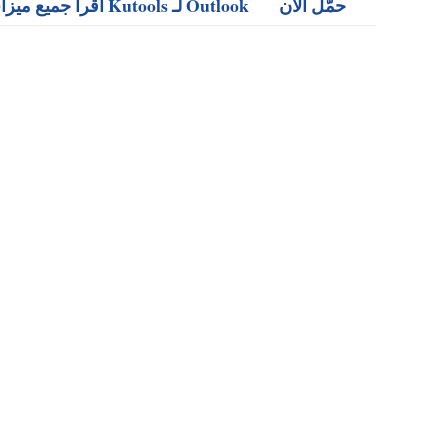
حمّل الآن
اقرأ جميع ميزات Kutools لـ Outlook