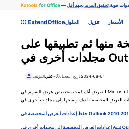
وات قوية.
Office
for
Kutools
الأسعار
تنزيل
الحلول
ExtendOffice
 منها ثم تطبيقها على
2024-08-01
تاريخ التعديل
•
كيلي
المؤلف
لنفترض أنك قمت بتخصيص عرض التقويم في Microsoft Outlook وأخفيت جميع مواعيد أعياد الميلاد من تقويمك — فكيف يمكنك حفظ هذه الإعدادات المخصصة؟ وماذا لو أردت