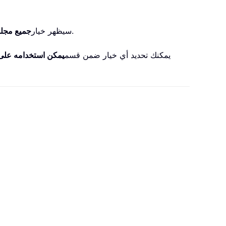
بصيغة «جميع مجلدات البريد» أو «جميع مجلدات جهات الاتصال» أو غيرها، وذلك حسب نوع المجلد الذي تم فتحه.
(1) سيظهر خيار
جميع مجلد
(2) يمكنك تحديد أي خيار ضمن قسم
يمكن استخدامه على