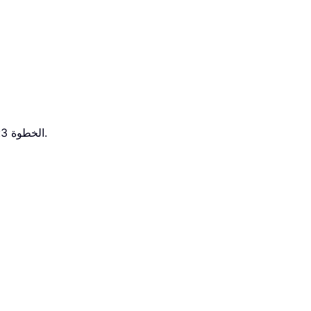
.
الخطوة 3: في مربع الحوار «منظم العرض المخصص» الظاهر، انقر على