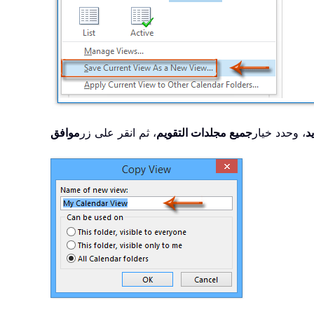
د
، وحدد خيار
جميع مجلدات التقويم
، ثم انقر على زر
موافق