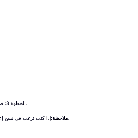
.
الخطوة 3: في مربع الحوار «تطبيق العرض» الظاهر، حدد المجلدات التي تريد تطبيق إعدادات العرض المخصصة عليها، ثم انقر على زر
.
ملاحظة:
إذا كنت ترغب في نسخ إعد