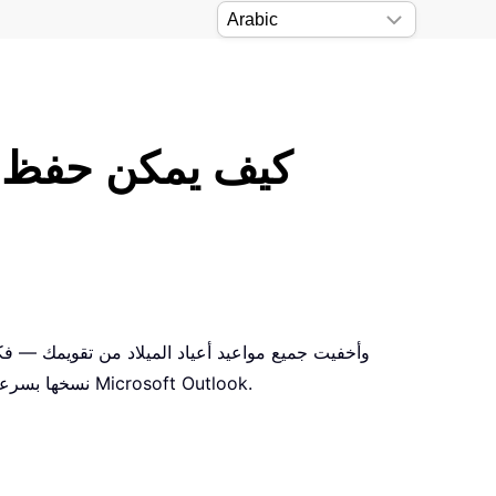
كيف يمكن حفظ إع
نسخها بسرعة إلى مجلدات أخرى؟ في هذه المقالة، سأوضح لك كيفية حفظ إعدادات العرض المخصصة لديك ونسخها إلى مجلدات أخرى في Microsoft Outlook.