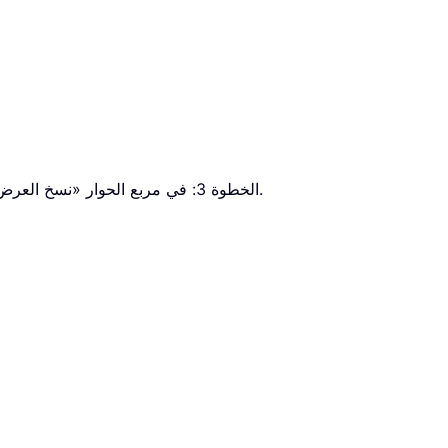
.
الخطوة 3: في مربع الحوار «نسخ العرض» الذي يظهر، أدخل اسمًا للعرض المخصص في حقل