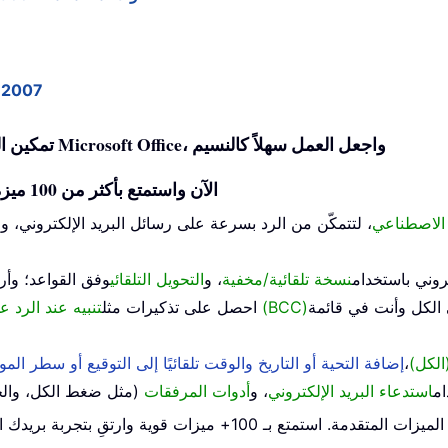
تطبيق العرض المخصص ع
Office Tab - تمكين التحرير والتصفح عبر علامات التبويب في Microsoft Office، واجعل العمل سهلاً كالنسيم
افتح Kutools لـ Outlook الآن واستمتع بأكثر من 100 ميزة مع وصول غير محدود للأبد
 الاصطناعي
، لتتمكّن من الرد بسرعة على رسائل البريد الإلكتروني، 
تروني باستخدام
نسخة تلقائية/مخفية
، و
التحويل التلقائي
وفق القواعد؛ وأ
تنبيه عند الرد على بريد إلكتروني يحتوي على اسمي في نسخة مخفية (BCC)
احصل على تذكيرات مثل
الكل)
،
إضافة التحية أو التاريخ والوقت تلقائيًا إلى التوقيع أو سطر الم
ام
استدعاء البريد الإلكتروني
، و
أدوات المرفقات
(مثل ضغط الكل، والحفظ