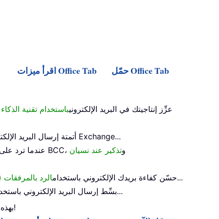
حمّل Office Tab
اقرأ ميزات Office Tab
عزِّز إنتاجيتك في البريد الإلكتروني
باستخدام تقنية الذكاء
(خارج المكتب) دون الحاجة إلى خادم Exchange...
أتمتة إرسال البريد الإلك
عندما ترد على الكل وأنت في قائمة BCC، و
تذكير عند نسيان
...
حسّن كفاءة بريدك الإلكتروني باستخدام
الرد بالمرفقات (
...
بسِّط إرسال البريد الإلكتروني باستخد
عزِّز Outlook 2024 - 2010 أو Outlook 365 بهذه الميزات المتقدمة. استمتع بـ 100+ ميزات قوية وارتقِ بتجربة بريدك الإلكتروني!