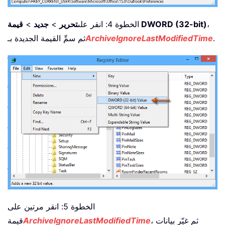
،
قيمة DWORD (32-bit)
الخطوة 4: انقر على
تحرير
>
جديد
>
.
ArchiveIgnoreLastModifiedTime
ثم سمِّ القيمة الجديدة بـ
الخطوة 5: انقر مرتين على
، ثم غيّر بيانات
ArchiveIgnoreLastModifiedTime
قيمة