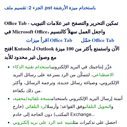
الجزء 2: تقسيم ملف .pst باستخدام ميزة الأرشفة
Office Tab - تمكين التحرير والتصفح عبر علامات التبويب
في Microsoft Office، واجعل العمل سهلاً كالنسيم
حمّل Office Tab
اقرأ ميزات Office Tab
افتح Kutools لـ Outlook الآن واستمتع بأكثر من 100 ميزة
مع وصول غير محدود للأبد
عزِّز إنتاجيتك في البريد الإلكتروني
باستخدام تقنية الذكاء
الاصطناعي
، لتتمكّن من الرد بسرعة على رسائل البريد
الإلكتروني، وصياغة رسائل جديدة، وترجمة الرسائل، وأكثر
من ذلك بكفاءة.
أتمتة إرسال البريد الإلكتروني باستخدام
نسخة تلقائية/مخفية
،
و
التحويل التلقائي
وفق القواعد؛ وأرسل
الرد التلقائي
(خارج
المكتب) دون الحاجة إلى خادم Exchange...
احصل على تذكيرات مثل
تنبيه عند الرد على بريد إلكتروني