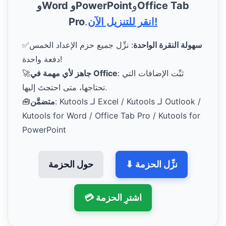
Office Tab
و
وWord وPowerPoint
انقر للتنزيل الآن!
.
Pro
سهولة النقرة الواحدة
: نزِّل جميع حزم الإعداد الخمس
✅
دفعة واحدة!
: ثبِّت الإضافات التي
جاهز لأي مهمة في Office
🚀
تحتاجها، متى احتجتَ إليها.
: Kutools لـ Excel / Kutools لـ Outlook /
متضمَّن
🧰
Kutools for Word / Office Tab Pro / Kutools for
PowerPoint
⬇ نزِّل الحزمة
حول الحزمة
💳 اشترِ الحزمة