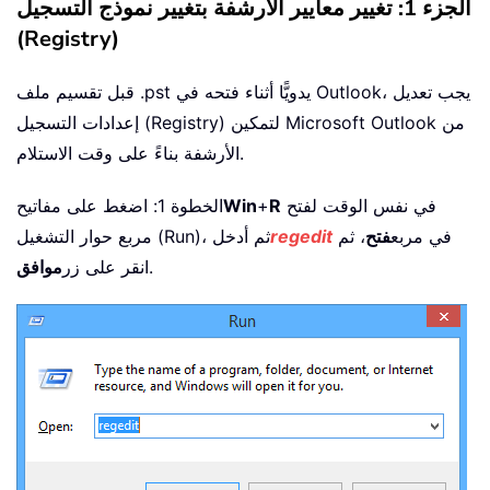
الجزء 1: تغيير معايير الأرشفة بتغيير نموذج التسجيل
(Registry)
قبل تقسيم ملف .pst يدويًّا أثناء فتحه في Outlook، يجب تعديل
إعدادات التسجيل (Registry) لتمكين Microsoft Outlook من
الأرشفة بناءً على وقت الاستلام.
في نفس الوقت لفتح
R
+
Win
الخطوة 1: اضغط على مفاتيح
في مربع
فتح
، ثم
regedit
مربع حوار التشغيل (Run)، ثم أدخل
.
انقر على زر
موافق