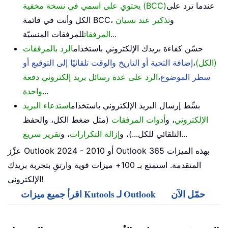
عندما ترد على
يحتوي على اسمي في نسخة مخفية (BCC)
الكل وأنت في قائمة BCC، و
تذكير عند نسيان
للمرفقات المنسيّة...
المرفقات
حسّن كفاءة بريدك الإلكتروني باستخدام
الرد بالمرفقات
(الكل)
،
إضافة التحية أو التاريخ والوقت تلقائيًا إلى التوقيع أو
سطر الموضوع
،
الرد على عدة رسائل بريد إلكتروني دفعة
...
واحدة
بسِّط إرسال البريد الإلكتروني باستخدام
استدعاء البريد
الإلكتروني
، و
أدوات المرفقات
(مثل ضغط الكل، والحفظ
...
التلقائي للكل...)، و
إزالة التكرارات
، و
تقرير سريع
عزِّز Outlook 2024 - 2010 أو Outlook 365 بهذه الميزات
المتقدمة. استمتع بـ 100+ ميزات قوية وارتقِ بتجربة بريدك
الإلكتروني!
حمّل الآن
اقرأ جميع ميزات Kutools لـ Outlook