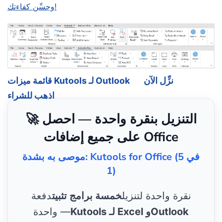
وحسِّن كفاءتك!
نزِّل الآن
قائمة ميزات Kutools لـ Outlook
اذهب للشراء
🚀 التنزيل بنقرة واحدة — احصل
على جميع إضافات Office
موصى به بشدة: Kutools for Office (5 في
1)
نقرة واحدة لتنزيل
خمسة برامج تثبيت
دفعة
Kutools لـ Excel وOutlook
واحدة —