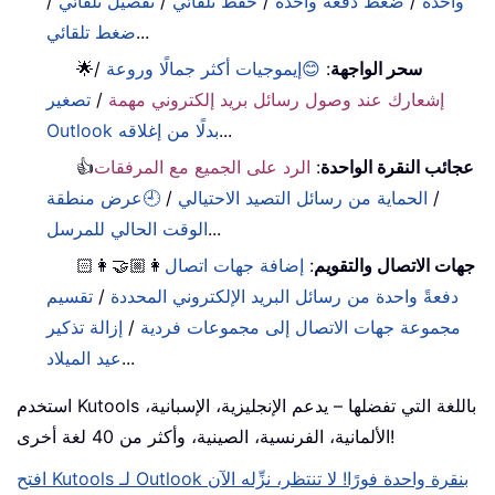
واحدة
/
ضغط دفعة واحدة
/
حفظ تلقائي
/
تفصيل تلقائي
/
...
ضغط تلقائي
سحر الواجهة
:
😊إيموجيات أكثر جمالًا وروعة
/
🌟
إشعارك عند وصول رسائل بريد إلكتروني مهمة
/
تصغير
...
Outlook بدلًا من إغلاقه
عجائب النقرة الواحدة
:
الرد على الجميع مع المرفقات
👍
/
الحماية من رسائل التصيد الاحتيالي
/
🕘عرض منطقة
...
الوقت الحالي للمرسل
جهات الاتصال والتقويم
:
إضافة جهات اتصال
👩🏼‍🤝‍👩🏻
دفعةً واحدة من رسائل البريد الإلكتروني المحددة
/
تقسيم
مجموعة جهات الاتصال إلى مجموعات فردية
/
إزالة تذكير
...
عيد الميلاد
استخدم Kutools باللغة التي تفضلها – يدعم الإنجليزية، الإسبانية،
الألمانية، الفرنسية، الصينية، وأكثر من 40 لغة أخرى!
افتح Kutools لـ Outlook بنقرة واحدة فورًا! لا تنتظر، نزِّله الآن