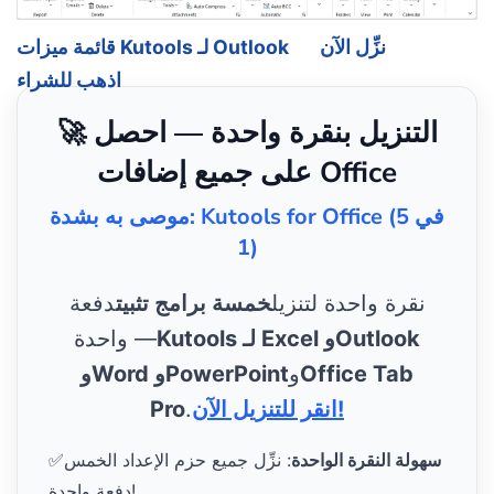
نزِّل الآن
قائمة ميزات Kutools لـ Outlook
اذهب للشراء
🚀 التنزيل بنقرة واحدة — احصل
على جميع إضافات Office
موصى به بشدة: Kutools for Office (5 في
1)
نقرة واحدة لتنزيل
خمسة برامج تثبيت
دفعة
Kutools لـ Excel وOutlook
واحدة —
Office Tab
و
وWord وPowerPoint
انقر للتنزيل الآن!
.
Pro
سهولة النقرة الواحدة
: نزِّل جميع حزم الإعداد الخمس
✅
دفعة واحدة!