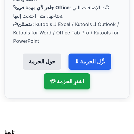
: ثبِّت الإضافات التي
جاهز لأي مهمة في Office
🚀
تحتاجها، متى احتجتَ إليها.
: Kutools لـ Excel / Kutools لـ Outlook /
متضمَّن
🧰
Kutools for Word / Office Tab Pro / Kutools for
PowerPoint
⬇ نزِّل الحزمة
حول الحزمة
💳 اشترِ الحزمة
تابعنا