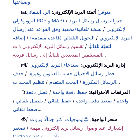
وصياغتها.
أتمتة البريد الإلكتروني
:
الرد التلقائي (متوفر
📧
جدولة إرسال رسائل البريد
/
لبروتوكولي POP وIMAP)
الإلكتروني
/
نسخة تلقائية/مخفية وفق القواعد عند إرسال
البريد الإلكتروني
/
التحويل التلقائي (قاعدة متقدمة)
/
إضافة
التحيّة تلقائيًّا
/
تقسيم رسائل البريد الإلكتروني ذات
...
المستلمين المتعددين تلقائيًّا إلى رسائل فردية
إدارة البريد الإلكتروني
:
استدعاء البريد الإلكتروني
/
📨
حظر رسائل الاحتيال حسب العناوين وغيرها
/
حذف
...
الرسائل المكررة
/
البحث المتقدم
/
تنظيم المجلدات
المرفقات الاحترافية
:
حفظ دفعة واحدة
/
فصل دفعة
📁
واحدة
/
ضغط دفعة واحدة
/
حفظ تلقائي
/
تفصيل تلقائي
/
...
ضغط تلقائي
سحر الواجهة
:
😊إيموجيات أكثر جمالًا وروعة
/
🌟
إشعارك عند وصول رسائل بريد إلكتروني مهمة
/
تصغير
...
Outlook بدلًا من إغلاقه