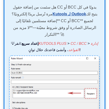
هل سئمت من إضافة حقول CC أو BCC يدويًا في كل
يتيح لك
Kutools لـ Outlook
مرة تُرسل بريدًا إلكترونيًا؟
**إضافة مستلمين تلقائيًا إلى CC أو BCC** لجميع
الرسائل الصادرة أو وفق شروط معيّنة—**لا مزيد من
التكرار!** 🚀
إدارة
>
CC / BCC
>
KUTOOLS PLUS
إعداد سريع:
انقر
💡
، وأنشئ قاعدتك خلال ثوانٍ!
القواعد