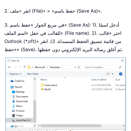
2. انقر «ملف (File)» > «حفظ باسم (Save As)».
3. في مربع الحوار «حفظ باسم» (Save As): 1). أدخل اسمًا
للقالب في حقل «اسم الملف» (File name). 2). اختر «قالب
Outlook (*.oft)» من قائمة تنسيق الحفظ المنسدلة. 3). انقر
«حفظ» (Save)، ثم أغلق رسالة البريد الإلكتروني دون حفظها.