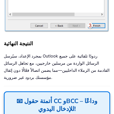
النتيجة النهائية
بمجرد الإعداد، سيُرسل Outlook ردودًا تلقائية على جميع
الرسائل الواردة من مرسلين خارجيين، مع تجاهل الرسائل
القادمة من الزملاء الداخليين—مما يضمن اتصالاً فعّالًا دون إثقال
مؤسستك بردود غير ضرورية.
📧 أتمتة حقول CC وBCC – وداعًا
للإدخال اليدوي!