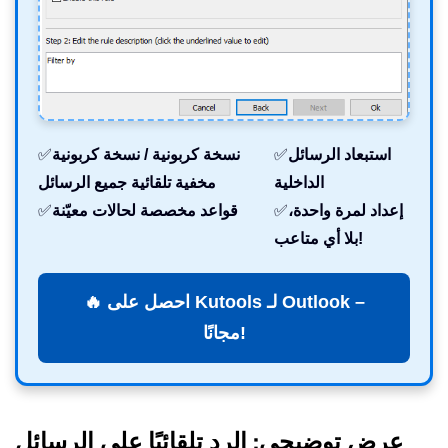
استبعاد الرسائل
✅
نسخة كربونية / نسخة كربونية
✅
الداخلية
مخفية تلقائية جميع الرسائل
إعداد لمرة واحدة،
✅
قواعد مخصصة لحالات معيّنة
✅
بلا أي متاعب!
🔥 احصل على Kutools لـ Outlook –
مجانًا!
عرض توضيحي: الرد تلقائيًا على الرسائل