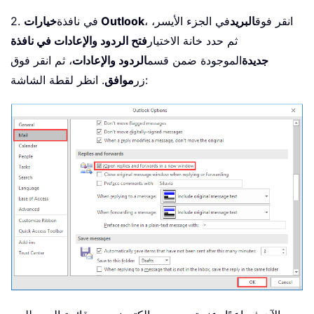
، انقر فوق
البريد
في الجزء الأيسر،
خيارات Outlook
2. في نافذة
ثم حدد خانة الاختيار
فتح الردود والإعادات في نافذة
جديدة
الموجودة ضمن قسم
الردود والإعادات
، ثم انقر فوق
. انظر لقطة الشاشة:
زر
موافق