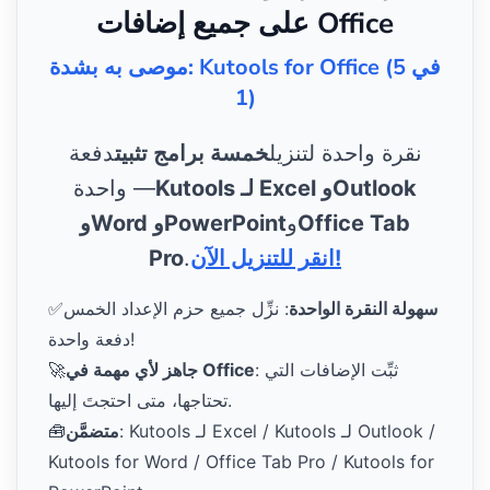
على جميع إضافات Office
موصى به بشدة: Kutools for Office (5 في
1)
نقرة واحدة لتنزيل
خمسة برامج تثبيت
دفعة
Kutools لـ Excel وOutlook
واحدة —
Office Tab
و
وWord وPowerPoint
انقر للتنزيل الآن!
.
Pro
سهولة النقرة الواحدة
: نزِّل جميع حزم الإعداد الخمس
✅
دفعة واحدة!
: ثبِّت الإضافات التي
جاهز لأي مهمة في Office
🚀
تحتاجها، متى احتجتَ إليها.
: Kutools لـ Excel / Kutools لـ Outlook /
متضمَّن
🧰
Kutools for Word / Office Tab Pro / Kutools for