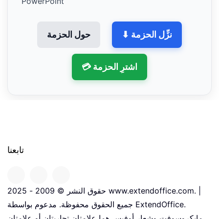
PowerPoint
⬇ نزِّل الحزمة
حول الحزمة
💳 اشترِ الحزمة
تابعنا
حقوق النشر © 2009 - 2025 www.extendoffice.com. |
جميع الحقوق محفوظة. مدعوم بواسطة ExtendOffice.
مايكروسوفت وشعار أوفيس هما علامتان تجاريتان أو علامتان