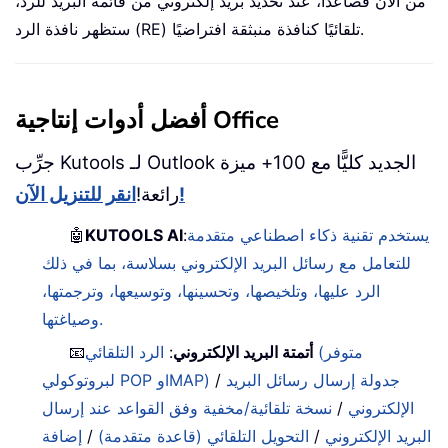
من الآن فصاعدًا، عند تحديد بريد إلكتروني من قائمة البريد للرد،
ستظهر نافذة الرد (RE) تلقائيًا كنافذة منبثقة افتراضيًا.
أفضل أدوات إنتاجية Office
جرِّب Kutools لـ Outlook الجديد كليًّا مع 100+ ميزة
انقر للتنزيل الآن!
رائعة!
يستخدم تقنية ذكاء اصطناعي متقدمة
:
KUTOOLS AI
🤖
للتعامل مع رسائل البريد الإلكتروني بسلاسة، بما في ذلك
الرد عليها، وتلخيصها، وتحسينها، وتوسيعها، وترجمتها،
وصياغتها.
أتمتة البريد الإلكتروني
:
الرد التلقائي (متوفر
📧
جدولة إرسال رسائل البريد
/
لبروتوكولي POP وIMAP)
الإلكتروني
/
نسخة تلقائية/مخفية وفق القواعد عند إرسال
البريد الإلكتروني
/
التحويل التلقائي (قاعدة متقدمة)
/
إضافة