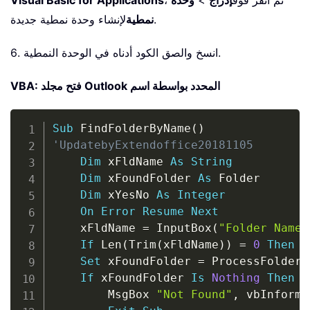
، ثم انقر فوق
إدراج
>
وحدة
Visual Basic for Applications
لإنشاء وحدة نمطية جديدة.
نمطية
6. انسخ والصق الكود أدناه في الوحدة النمطية.
VBA: فتح مجلد Outlook المحدد بواسطة اسم
Copy
Sub
 FindFolderByName
(
)
'UpdatebyExtendoffice20181105
Dim
 xFldName 
As
String
Dim
 xFoundFolder 
As
 Folder

Dim
 xYesNo 
As
Integer
On
Error
Resume
Next
    xFldName 
=
 InputBox
(
"Folder Name:
If
 Len
(
Trim
(
xFldName
)
)
=
0
Then
E
Set
 xFoundFolder 
=
 ProcessFolders
If
 xFoundFolder 
Is
Nothing
Then
        MsgBox 
"Not Found"
,
 vbInforma