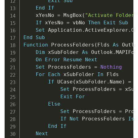
Exit
Sub
End
If
    xYesNo 
=
 MsgBox
(
"Activate Folder:
If
 xYesNo 
=
 vbNo 
Then
Exit
Sub
Set
 Application
.
ActiveExplorer
.
Cu
End
Sub
Function
 ProcessFolders
(
Flds 
As
 Outlo
Dim
 xSubFolder 
As
 Outlook
.
MAPIFol
On
Error
Resume
Next
Set
 ProcessFolders 
=
Nothing
For
Each
 xSubFolder 
In
 Flds

If
 UCase
(
xSubFolder
.
Name
)
=
 U
Set
 ProcessFolders 
=
 xSub
Exit
For
Else
Set
 ProcessFolders 
=
 Proc
If
Not
 ProcessFolders 
Is
End
If
Next