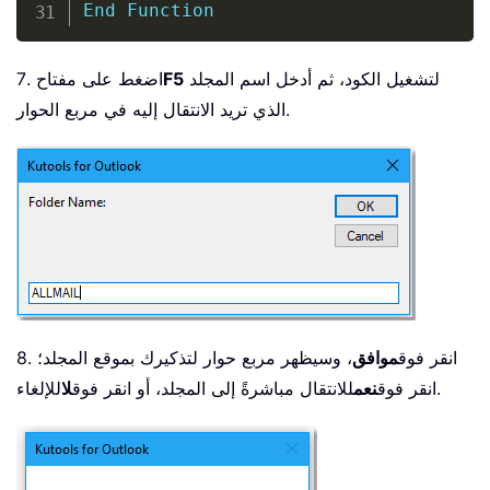
End
Function
لتشغيل الكود، ثم أدخل اسم المجلد
F5
7. اضغط على مفتاح
الذي تريد الانتقال إليه في مربع الحوار.
8. انقر فوق
موافق
، وسيظهر مربع حوار لتذكيرك بموقع المجلد؛
للإلغاء.
انقر فوق
نعم
للانتقال مباشرةً إلى المجلد، أو انقر فوق
لا