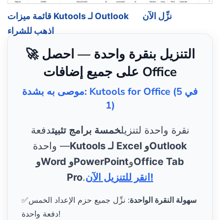
نزِّل الآن
قائمة ميزات Kutools لـ Outlook
اذهب للشراء
🚀 التنزيل بنقرة واحدة — احصل
على جميع إضافات Office
موصى به بشدة: Kutools for Office (5 في
1)
نقرة واحدة لتنزيل
خمسة برامج تثبيت
دفعة
Kutools لـ Excel وOutlook
واحدة —
Office Tab
و
وWord وPowerPoint
انقر للتنزيل الآن!
.
Pro
سهولة النقرة الواحدة
: نزِّل جميع حزم الإعداد الخمس
✅
دفعة واحدة!