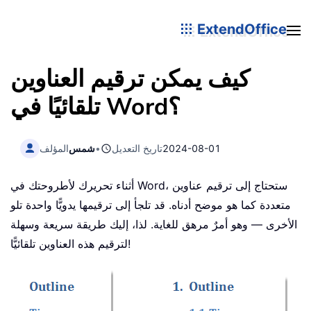
ExtendOffice
كيف يمكن ترقيم العناوين
تلقائيًا في Word؟
2024-08-01
تاريخ التعديل
•
شمس
المؤلف
أثناء تحريرك لأطروحتك في Word، ستحتاج إلى ترقيم عناوين
متعددة كما هو موضح أدناه. قد تلجأ إلى ترقيمها يدويًّا واحدة تلو
الأخرى — وهو أمرٌ مرهق للغاية. لذا، إليك طريقة سريعة وسهلة
لترقيم هذه العناوين تلقائيًّا!