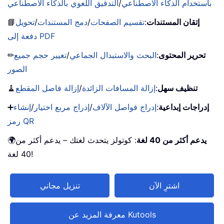
باستخدام الذكاء الاصطناعي
/
التدقيق اللغوي بالذكاء الاصطناعي
إتقان المستندات
:
تقسيم الصفحات
/
دمج المستندات
/
تحويل
📘
دفعة إلى PDF
تحرير المحتوى
:
البحث والاستبدال الجماعي
/
تغيير حجم جميع
✏
الصور
تنظيف سهل
:
إزالة المسافات الزائدة
/
إزالة فاصل المقطع
🧹
إدراجات إبداعية
:
إدراج فواصل الآلاف
/
إدراج مربع اختيار
/
إنشاء
➕
رمز QR
يدعم أكثر من 40 لغة
: كوتولز يتحدث لغتك – يدعم أكثر من
🌍
40 لغة!
اشترِ الآن
تنزيل مجاني
معرفة المزيد عن Kutools