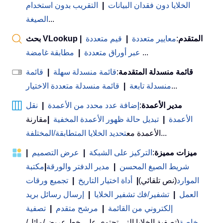
الخلايا دون فقدان البيانات
|
التقريب بدون استخدام
...
الصيغة
بحث VLookup المتقدم
:
معايير متعددة
|
قيم متعددة
|
...
عبر أوراق متعددة
|
مطابقة غامضة
قائمة منسدلة المتقدمة
:
قائمة منسدلة سهلة
|
قائمة
...
منسدلة تابعة
|
قائمة منسدلة متعددة الاختيار
مدير الأعمدة
:
إضافة عدد محدد من الأعمدة
|
نقل
الأعمدة
|
تبديل حالة ظهور الأعمدة المخفية
|
مقارنة
...
الأعمدة مع
تحديد الخلايا المتطابقة/المختلفة
ميزات مميزة
:
التركيز على الشبكة
|
عرض التصميم
|
شريط الصيغ المحسن
|
مدير الدفتر والورقة
|
مكتبة
الموارد
(نص تلقائي)
|
أداة اختيار التاريخ
|
تجميع ورقات
العمل
|
تشفير/فك تشفير الخلايا
|
إرسال رسائل بريد
إلكتروني من القائمة
|
مرشح متقدم
|
تصفية
خاصة
(تصفية الخلايا التي تحتوي على خط عريض/مائل/