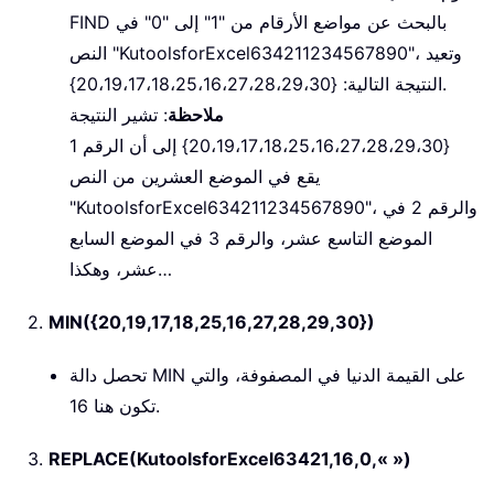
FIND بالبحث عن مواضع الأرقام من "1" إلى "0" في
النص "KutoolsforExcel634211234567890"، وتعيد
النتيجة التالية: {20،19،17،18،25،16،27،28،29،30}.
ملاحظة
: تشير النتيجة
{20،19،17،18،25،16،27،28،29،30} إلى أن الرقم 1
يقع في الموضع العشرين من النص
"KutoolsforExcel634211234567890"، والرقم 2 في
الموضع التاسع عشر، والرقم 3 في الموضع السابع
عشر، وهكذا…
2.
MIN({20,19,17,18,25,16,27,28,29,30})
تحصل دالة MIN على القيمة الدنيا في المصفوفة، والتي
تكون هنا 16.
3.
REPLACE(KutoolsforExcel63421,16,0,« »)