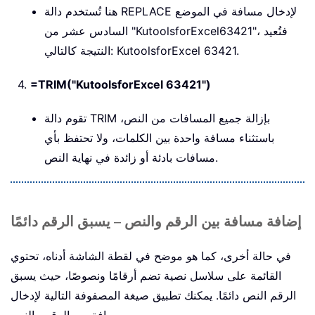
هنا تُستخدم دالة REPLACE لإدخال مسافة في الموضع
السادس عشر من "KutoolsforExcel63421"، فتُعيد
النتيجة كالتالي: KutoolsforExcel 63421.
4.
=TRIM("KutoolsforExcel 63421")
تقوم دالة TRIM بإزالة جميع المسافات من النص،
باستثناء مسافة واحدة بين الكلمات، ولا تحتفظ بأي
مسافات بادئة أو زائدة في نهاية النص.
إضافة مسافة بين الرقم والنص – يسبق الرقم دائمًا
في حالة أخرى، كما هو موضح في لقطة الشاشة أدناه، تحتوي
القائمة على سلاسل نصية تضم أرقامًا ونصوصًا، حيث يسبق
الرقم النص دائمًا. يمكنك تطبيق صيغة المصفوفة التالية لإدخال