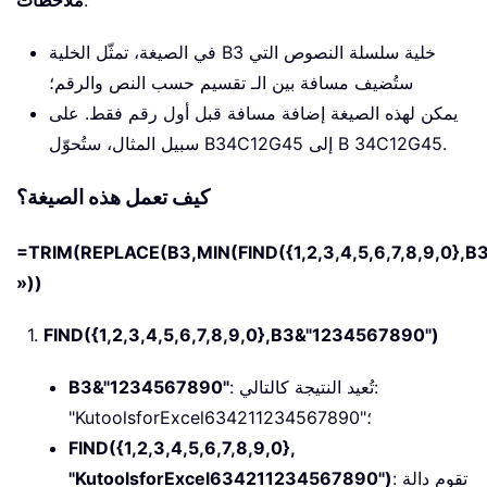
:
ملاحظات
في الصيغة، تمثّل الخلية B3 خلية سلسلة النصوص التي
ستُضيف مسافة بين الـ تقسيم حسب النص والرقم؛
يمكن لهذه الصيغة إضافة مسافة قبل أول رقم فقط. على
سبيل المثال، ستُحوّل B34C12G45 إلى B 34C12G45.
كيف تعمل هذه الصيغة؟
=TRIM(REPLACE(B3,MIN(FIND({1,2,3,4,5,6,7,8,9,0},B
»))
1.
FIND({1,2,3,4,5,6,7,8,9,0},B3&"1234567890")
: تُعيد النتيجة كالتالي:
B3&"1234567890"
"KutoolsforExcel634211234567890"؛
FIND({1,2,3,4,5,6,7,8,9,0},
: تقوم دالة
"KutoolsforExcel634211234567890")