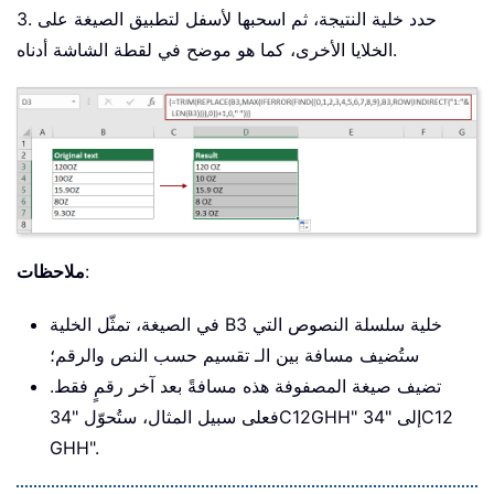
3. حدد خلية النتيجة، ثم اسحبها لأسفل لتطبيق الصيغة على
الخلايا الأخرى، كما هو موضح في لقطة الشاشة أدناه.
:
ملاحظات
في الصيغة، تمثّل الخلية B3 خلية سلسلة النصوص التي
ستُضيف مسافة بين الـ تقسيم حسب النص والرقم؛
تضيف صيغة المصفوفة هذه مسافةً بعد آخر رقمٍ فقط.
فعلى سبيل المثال، ستُحوّل "34C12GHH" إلى "34C12
GHH".