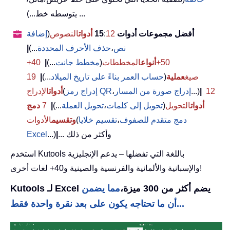
يتوسطه خط...) ...
أفضل مجموعات أدوات 15
12
:
أدوات
النصوص
(
إضافة
نص
،
حذف الأحرف المحددة
...)
|
50+
أنواع
المخططات
(
مخطط جانت
...)
|
40+
صيغ
عملية
(
حساب العمر بناءً على تاريخ الميلاد
...)
|
19
12
|
...)
إدراج صورة من المسار
،
إدراج رمز QR
(
أدوات
الإدراج
أدوات
التحويل
(
تحويل إلى كلمات
،
تحويل العملة
...)
|
7
دمج
دمج متقدم للصفوف
،
تقسيم خلايا
(
وتقسيم
الأدوات
... وأكثر من ذلك
|
...)
Excel
استخدم Kutools باللغة التي تفضلها – يدعم الإنجليزية
والإسبانية والألمانية والفرنسية والصينية و40+ لغات أخرى!
Kutools لـ Excel يضم أكثر من 300 ميزة،
مما يضمن
أن ما تحتاجه يكون على بعد نقرة واحدة فقط...