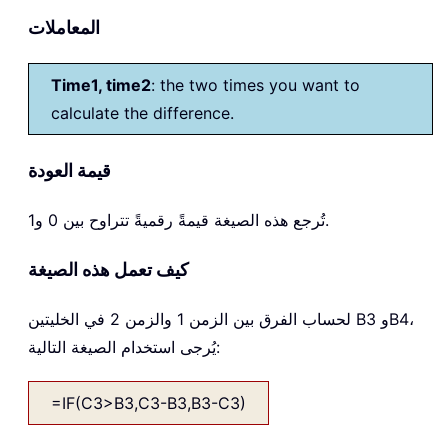
المعاملات
Time1, time2
: the two times you want to
calculate the difference.
قيمة العودة
تُرجع هذه الصيغة قيمةً رقميةً تتراوح بين 0 و1.
كيف تعمل هذه الصيغة
لحساب الفرق بين الزمن 1 والزمن 2 في الخليتين B3 وB4،
يُرجى استخدام الصيغة التالية:
=IF(C3>B3,C3-B3,B3-C3)