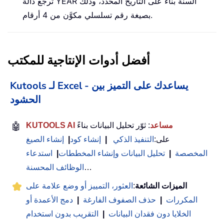
تُرجع دالة YEAR السنة بناءً على التاريخ المحدد، وذلك
بصيغة رقم تسلسلي مكوَّن من 4 أرقام.
أفضل أدوات الإنتاجية للمكتب
Kutools لـ Excel - يساعدك على التميز بين
الحشود
KUTOOLS AI مساعد
: ثوّر تحليل البيانات بناءً
🤖
على:
التنفيذ الذكي
|
إنشاء كود
|
إنشاء الصيغ
المخصصة
|
تحليل البيانات وإنشاء المخططات
|
استدعاء
…
الوظائف المحسنة
الميزات الشائعة
:
العثور، التمييز أو وضع علامة على
المكررات
|
حذف الصفوف الفارغة
|
دمج الأعمدة أو
الخلايا دون فقدان البيانات
|
التقريب بدون استخدام