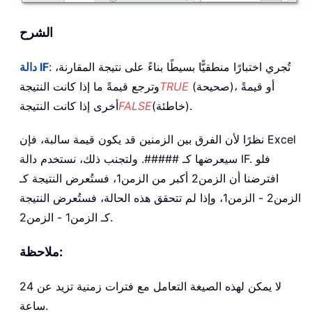
الشرح
: تُجري اختبارًا منطقيًّا بسيطًا بناءً على نتيجة المقارنة،
دالة IF
(صحيحة)، أو قيمةً
TRUE
وترجع قيمةً ما إذا كانت النتيجة
(خاطئة).
FALSE
أخرى إذا كانت النتيجة
نظرًا لأن الفرق بين الزمنين قد يكون قيمة سالبة، فإن Excel
سيعرضها كـ #####. ولتجنب ذلك، نستخدم دالة IF. فلو
افترضنا أن الزمن2 أكبر من الزمن1، فستُعرض النتيجة كـ
الزمن2 - الزمن1، وإذا لم تتحقق هذه الحالة، فستُعرض النتيجة
كـ الزمن1 - الزمن2.
ملاحظة:
لا يمكن لهذه الصيغة التعامل مع فترات زمنية تزيد عن 24
ساعة.