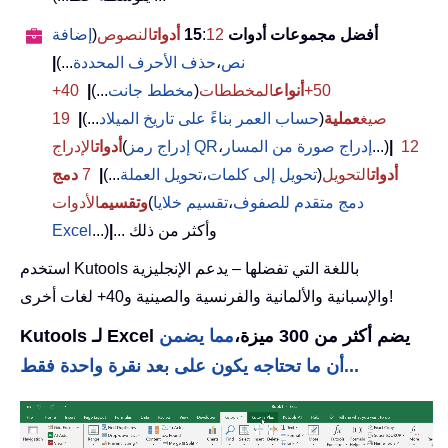
أفضل مجموعات أدوات 15
12
:
أدوات
النصوص
(
إضافة
نص
،
حذف الأحرف المحددة
...)
|
50+
أنواع
المخططات
(
مخطط جانت
...)
|
40+
صيغ
عملية
(
حساب العمر بناءً على تاريخ الميلاد
...)
|
19
12
|
...)
إدراج صورة من المسار
،
إدراج رمز QR
(
أدوات
الإدراج
أدوات
التحويل
(
تحويل إلى كلمات
،
تحويل العملة
...)
|
7
دمج
دمج متقدم للصفوف
،
تقسيم خلايا
(
وتقسيم
الأدوات
... وأكثر من ذلك
|
...)
Excel
استخدم Kutools باللغة التي تفضلها – يدعم الإنجليزية
والإسبانية والألمانية والفرنسية والصينية و40+ لغات أخرى!
Kutools لـ Excel يضم أكثر من 300 ميزة،
مما يضمن
أن ما تحتاجه يكون على بعد نقرة واحدة فقط...