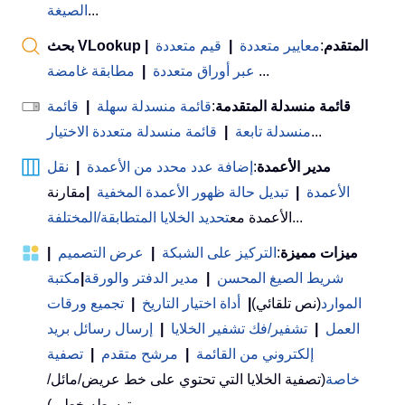
...
الصيغة
بحث VLookup المتقدم
:
معايير متعددة
|
قيم متعددة
|
...
عبر أوراق متعددة
|
مطابقة غامضة
قائمة منسدلة المتقدمة
:
قائمة منسدلة سهلة
|
قائمة
...
منسدلة تابعة
|
قائمة منسدلة متعددة الاختيار
مدير الأعمدة
:
إضافة عدد محدد من الأعمدة
|
نقل
الأعمدة
|
تبديل حالة ظهور الأعمدة المخفية
|
مقارنة
...
الأعمدة مع
تحديد الخلايا المتطابقة/المختلفة
ميزات مميزة
:
التركيز على الشبكة
|
عرض التصميم
|
شريط الصيغ المحسن
|
مدير الدفتر والورقة
|
مكتبة
الموارد
(نص تلقائي)
|
أداة اختيار التاريخ
|
تجميع ورقات
العمل
|
تشفير/فك تشفير الخلايا
|
إرسال رسائل بريد
إلكتروني من القائمة
|
مرشح متقدم
|
تصفية
خاصة
(تصفية الخلايا التي تحتوي على خط عريض/مائل/
يتوسطه خط...) ...