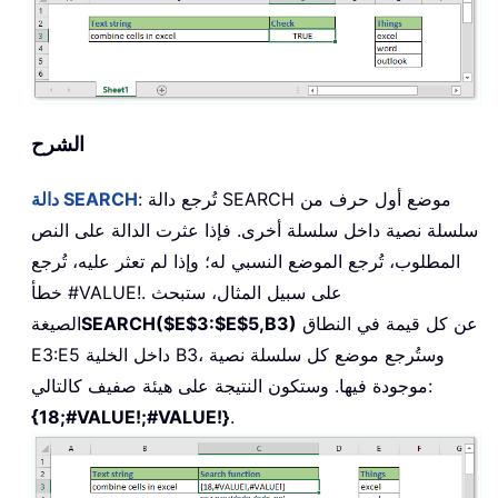
الشرح
: تُرجع دالة SEARCH موضع أول حرف من
دالة SEARCH
سلسلة نصية داخل سلسلة أخرى. فإذا عثرت الدالة على النص
المطلوب، تُرجع الموضع النسبي له؛ وإذا لم تعثر عليه، تُرجع
خطأ #VALUE!. على سبيل المثال، ستبحث
عن كل قيمة في النطاق
SEARCH($E$3:$E$5,B3)
الصيغة
E3:E5 داخل الخلية B3، وستُرجع موضع كل سلسلة نصية
موجودة فيها. وستكون النتيجة على هيئة صفيف كالتالي:
{18;#VALUE!;#VALUE!}
.