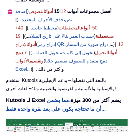
أفضل مجموعات أدوات 15
12
:
أدوات
النصوص
(
إضافة
نص
،
حذف الأحرف المحددة
...)
|
50+
أنواع
المخططات
(
مخطط جانت
...)
|
40+
صيغ
عملية
(
حساب العمر بناءً على تاريخ الميلاد
...)
|
19
12
|
...)
إدراج صورة من المسار
،
إدراج رمز QR
(
أدوات
الإدراج
أدوات
التحويل
(
تحويل إلى كلمات
،
تحويل العملة
...)
|
7
دمج
دمج متقدم للصفوف
،
تقسيم خلايا
(
وتقسيم
الأدوات
... وأكثر من ذلك
|
...)
Excel
استخدم Kutools باللغة التي تفضلها – يدعم الإنجليزية
والإسبانية والألمانية والفرنسية والصينية و40+ لغات أخرى!
Kutools لـ Excel يضم أكثر من 300 ميزة،
مما يضمن
أن ما تحتاجه يكون على بعد نقرة واحدة فقط...