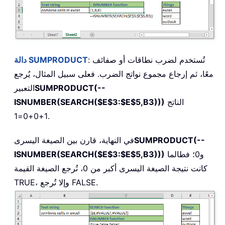
: تُستخدم لضرب نطاقات أو صفائف
دالة SUMPRODUCT
معًا، ثم إرجاع مجموع نواتج الضرب. فعلى سبيل المثال، يُرجع
SUMPRODUCT(--
التعبير
الناتج
ISNUMBER(SEARCH($E$3:$E$5,B3)))
1+0+0=1.
SUMPRODUCT(--
في النهاية، قارن بين الصيغة اليسرى
و0؛ فطالما
ISNUMBER(SEARCH($E$3:$E$5,B3)))
كانت نتيجة الصيغة اليسرى أكبر من 0، تُرجع الصيغة القيمة
TRUE، وإلا تُرجع FALSE.