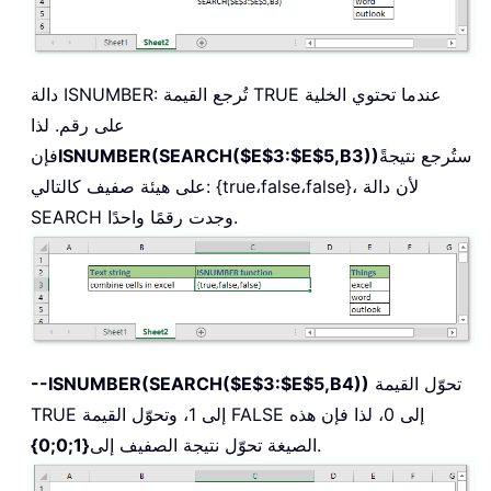
دالة ISNUMBER: تُرجع القيمة TRUE عندما تحتوي الخلية
على رقم. لذا
ستُرجع نتيجةً
ISNUMBER(SEARCH($E$3:$E$5,B3))
فإن
على هيئة صفيف كالتالي: {true،false،false}، لأن دالة
SEARCH وجدت رقمًا واحدًا.
تحوّل القيمة
--ISNUMBER(SEARCH($E$3:$E$5,B4))
TRUE إلى 1، وتحوّل القيمة FALSE إلى 0، لذا فإن هذه
.
الصيغة تحوّل نتيجة الصفيف إلى
{1;0;0}