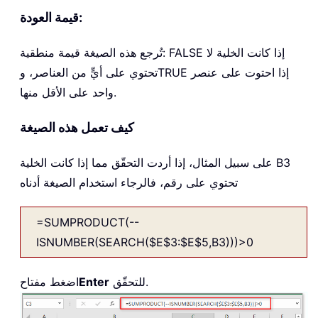
قيمة العودة:
تُرجع هذه الصيغة قيمة منطقية: FALSE إذا كانت الخلية لا
تحتوي على أيٍّ من العناصر، وTRUE إذا احتوت على عنصر
واحد على الأقل منها.
كيف تعمل هذه الصيغة
على سبيل المثال، إذا أردت التحقّق مما إذا كانت الخلية B3
تحتوي على رقم، فالرجاء استخدام الصيغة أدناه
=SUMPRODUCT(--
ISNUMBER(SEARCH($E$3:$E$5,B3)))>0
للتحقّق.
Enter
اضغط مفتاح