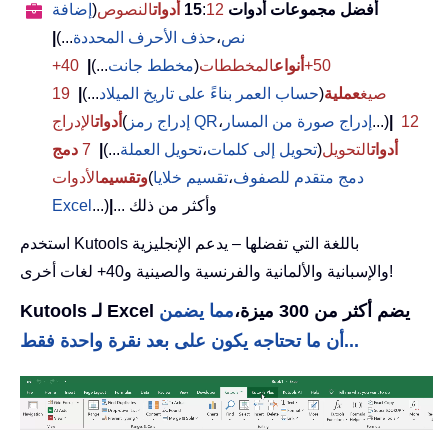
أفضل مجموعات أدوات 15
12
:
أدوات
النصوص
(
إضافة
نص
،
حذف الأحرف المحددة
...)
|
50+
أنواع
المخططات
(
مخطط جانت
...)
|
40+
صيغ
عملية
(
حساب العمر بناءً على تاريخ الميلاد
...)
|
19
12
|
...)
إدراج صورة من المسار
،
إدراج رمز QR
(
أدوات
الإدراج
أدوات
التحويل
(
تحويل إلى كلمات
،
تحويل العملة
...)
|
7
دمج
دمج متقدم للصفوف
،
تقسيم خلايا
(
وتقسيم
الأدوات
... وأكثر من ذلك
|
...)
Excel
استخدم Kutools باللغة التي تفضلها – يدعم الإنجليزية
والإسبانية والألمانية والفرنسية والصينية و40+ لغات أخرى!
Kutools لـ Excel يضم أكثر من 300 ميزة،
مما يضمن
أن ما تحتاجه يكون على بعد نقرة واحدة فقط...