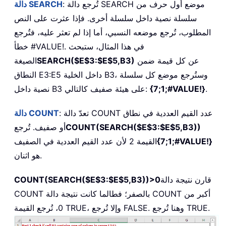
: تُرجع دالة SEARCH موضع أول حرف من
دالة SEARCH
سلسلة نصية داخل سلسلة أخرى. فإذا عثرت على النص
المطلوب، تُرجع موضعه النسبي، أما إذا لم تعثر عليه، فتُرجع
خطأ #VALUE!. في هذا المثال، ستبحث
عن كل قيمة ضمن
SEARCH($E$3:$E$5,B3)
الصيغة
النطاق E3:E5 داخل الخلية B3، وستُرجع موضع كل سلسلة
.
{1;7;#VALUE!}
نصية داخل B3 على هيئة صفيف كالتالي:
: تعدّ دالة COUNT عدد القيم العددية في نطاق
دالة COUNT
COUNT(SEARCH($E$3:$E$5,B3))
أو صفيف. تُرجع
{1;7;#VALUE!}
القيمة 2 لأن عدد القيم العددية في الصفيف
هو اثنان.
قارن نتيجة دالة
COUNT(SEARCH($E$3:$E$5,B3))>0
COUNT بالصفر؛ فطالما كانت نتيجة دالة COUNT أكبر من
0، تُرجع القيمة TRUE، وإلا تُرجع FALSE. وهنا تُرجع TRUE.