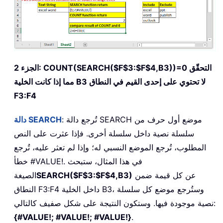
التحقّق
COUNT(SEARCH($F$3:$F$4,B3))=0
الجزء 2:
مما إذا كانت الخلية B3 لا تحتوي على إحدى القيم في النطاق
F3:F4
: تُرجع دالة SEARCH موضع أول حرف من
دالة SEARCH
سلسلة نصية داخل سلسلة أخرى. فإذا عثرت على النص
المطلوب، تُرجع الموضع النسبي له؛ وإذا لم تعثر عليه، تُرجع
خطأ #VALUE!. في هذا المثال، ستبحث
عن كل قيمة ضمن
SEARCH($F$3:$F$4,B3)
الصيغة
النطاق F3:F4 داخل الخلية B3، وستُرجع موضع كل سلسلة
نصية موجودة فيها. وستكون النتيجة على شكل صفيف كالتالي:
{#VALUE!; #VALUE!; #VALUE!}
.