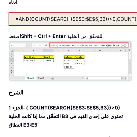
أدناه
=AND(COUNT(SEARCH($E$3:$E$5,B3))>0,COUNT(S
للتحقّق من الخلية.
Shift + Ctrl + Enter
اضغط
الشرح
( COUNT(SEARCH($E$3:$E$5,B3))>0)
الجزء 1:
التحقّق مما إذا كانت الخلية B3 تحتوي على إحدى القيم في
النطاق E3:E5