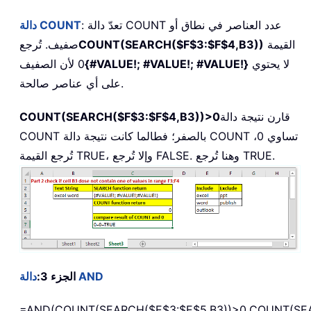
: تعدّ دالة COUNT عدد العناصر في نطاق أو
دالة COUNT
القيمة
COUNT(SEARCH($F$3:$F$4,B3))
صفيف. تُرجع
لا يحتوي
{#VALUE!; #VALUE!; #VALUE!}
0 لأن الصفيف
على أي عناصر صالحة.
قارن نتيجة دالة
COUNT(SEARCH($F$3:$F$4,B3))>0
COUNT بالصفر؛ فطالما كانت نتيجة دالة COUNT تساوي 0،
تُرجع القيمة TRUE، وإلا تُرجع FALSE. وهنا تُرجع TRUE.
دالة AND
الجزء 3:
=AND(COUNT(SEARCH($E$3:$E$5,B3))>0,COUNT(SEA