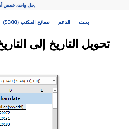
تحقيق المزيد بجهد أقل.
— حل واحد، خمس أد
بحث
الدعم
نصائح المكتب (5300)
صيغة Excel: تحويل التاريخ إلى التا