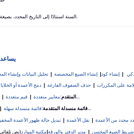
تُرجع دالة YEAR السنة استنادًا إلى التاريخ المحدد، بصيغة رقم تسلسلي مكوَّن من أربع أرقام.
Kutools لـ
ذكي
|
إنشاء كود
|
إنشاء الصيغ المخصصة
|
تحليل البيانات وإنشاء ا
علامة على المكررات
|
حذف الصفوف الفارغة
|
دمج الأعمدة أو الخلايا
...
بحث VLookup المتقدم
:
معايير متعددة
|
قيم متعددة
|
...
قائمة منسدلة المتقدمة
:
قائمة منسدلة سهلة
|
د محدد من الأعمدة
|
نقل الأعمدة
|
تبديل حالة ظهور الأعمدة المخفي
شريط الصيغ المحسن
|
مدير الدفتر والورقة
|
مكتبة الموارد
(نص تلقائي