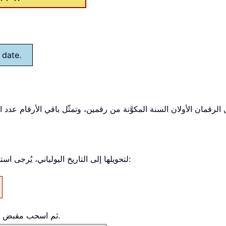
 date.
توجد قائمة تواريخ في الخلايا B3:B6. لتحويلها إلى التاريخ اليولياني، يُرجى استخدام الصيغة التالية:
، ثم اسحب مقبض الملء التلقائي لأسفل لتطبيق هذه الصيغة.