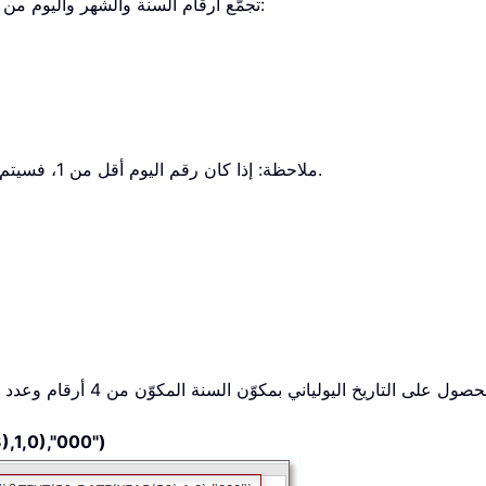
تجمّع أرقام السنة والشهر واليوم من خلايا منفصلة لإنشاء تاريخ صالح. إليك صيغتها:
ملاحظة: إذا كان رقم اليوم أقل من 1، فسيتم طرح القيمة المطلقة لعدد الأيام من أول يوم في الشهر.
يولياني بمكوّن السنة المكوّن من 4 أرقام وعدد الأيام المكوّن من 3 أرقام، يُرجى استخدام الصيغة التالية
1,0),"000")