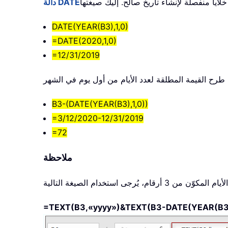
دالة DATE
DATE(YEAR(B3),1,0)
=DATE(2020,1,0)
=12/31/2019
B3-(DATE(YEAR(B3),1,0))
=3/12/2020-12/31/2019
=72
ملاحظة
=TEXT(B3,«yyyy»)&TEXT(B3-DATE(YEAR(B3),