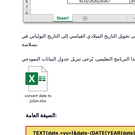
لادي القياسي إلى التاريخ اليولياني في Excel. وفي هذه المقالة، نقدّم لك صيغةً ذكيةً تجمع بين دوال TEXT وYEAR وDATE لتحقيق هذه المهمة
بسلاسة.
الصيغة العامة:
TEXT(date,«yy»)&date-(DATE(YEAR(date),