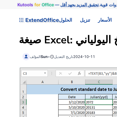
وات قوية.
Office
for
Kutools
الأسعار
تنزيل
الحلول
ExtendOffice
ريخ اليولياني
2024-10-11
تاريخ التعديل
•
Sun
المؤلف