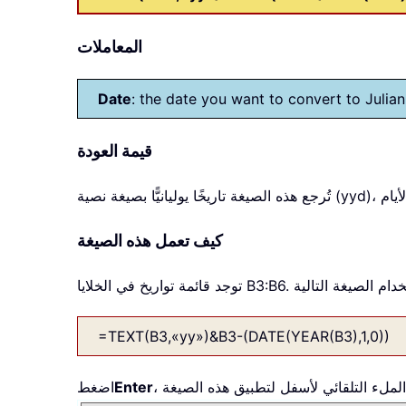
المعاملات
Date
: the date you want to convert to Julian
قيمة العودة
كيف تعمل هذه الصيغة
=TEXT(B3,«yy»)&B3-(DATE(YEAR(B3),1,0))
Enter
اضغط