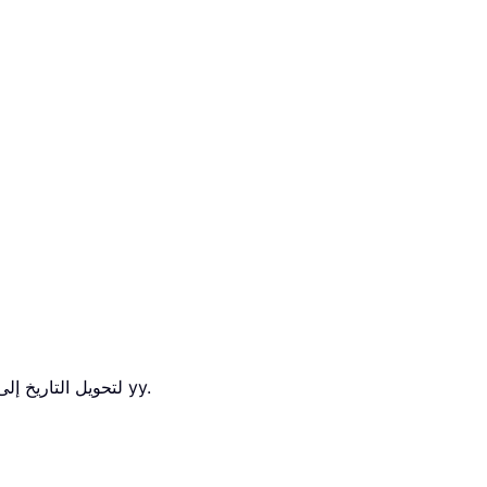
تحوّل الرقم إلى نصٍّ بتنسيق معيّن. وكما نعلم، يُخزَّن التاريخ كرقم في Excel، وهنا تأتي دالة TEXT لتحويل التاريخ إلى نصٍّ بالتنسيق yy.