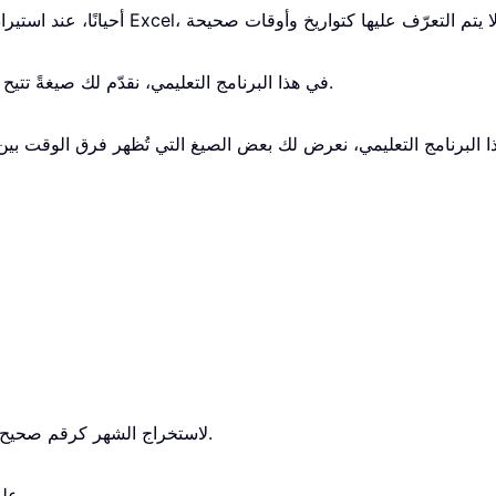
في هذا البرنامج التعليمي، نقدّم لك صيغةً تتيح لك حساب الأيام المتبقية بين تاريخين بسرعةٍ وسهولة.
تُستخدم دالة MONTH لاستخراج الشهر كرقم صحيح يتراوح بين 1 و12 من تاريخٍ ما.
تحصل دال