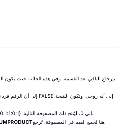
: تقوم العلامتان السالبتان المتتاليتان بتحويل القيمة TRUE إلى 1، والقيمة FALSE إلى 0، ليُنتج ذلك المصفوفة التالية: {1؛0؛1؛1؛0؛0؛1؛0؛0؛0}.
هنا لجمع القيم في المصفوفة، تُرجع
UMPRODUCT