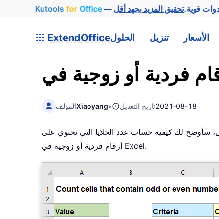
وات قوية.
Office
for
Kutools
الأسعار
تنزيل
الحلول
ExtendOffice
2021-08-18
تاريخ التعديل
•
Xiaoyang
المؤلف
أرقام الفردية على 2 هو 1، بينما باقي قسمة الأرقام الزوجية على 2 هو 0. في هذا الدليل، سأوضح لك كيفية حساب عدد الخلايا التي تحتوي على
أرقام فردية أو زوجية في Excel.