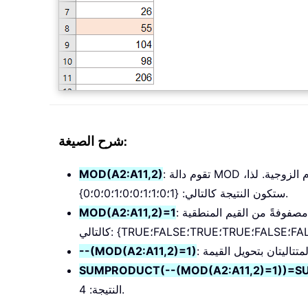
شرح الصيغة:
: تقوم دالة MOD بإرجاع الباقي بعد القسمة. وفي هذه الحالة، حيث يكون المقسوم عليه هو 2، تُرجع الدالة باقيًا قدره 1 للأرقام الفردية و0 للأرقام الزوجية. لذا،
MOD(A2:A11,2)
ستكون النتيجة كالتالي: {1؛0؛1؛1؛0؛0؛1؛0؛0؛0}.
: يُنشئ هذا الجزء من الصيغة مصفوفةً من القيم المنطقية (Boolean)، حيث يشير TRUE إلى أن الرقم فردي، ويشير FALSE إلى أنه زوجي. وتكون النتيجة
MOD(A2:A11,2)=1
--(MOD(A2:A11,2)=1)
SUMPRODUCT(--(MOD(A2:A11,2)=1))=SUM
النتيجة: 4.