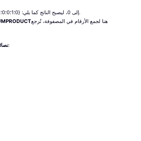
: تقوم العلامتان السالبتان المتتاليتان بتحويل القيمة TRUE إلى 1، والقيمة FALSE إلى 0، ليصبح الناتج كما يلي: {0؛1؛0؛0؛1؛1؛0؛1؛1؛1}.
هنا لجمع الأرقام في المصفوفة، تُرجع
UMPRODUCT
: تعتبر الصيغة أعلاه الخلايا الفارغة أرقامًا زوجية أيضًا. إذا كنت ترغب في استبعاد الخلايا الفارغة، يُرجى استخدام هذه الصيغة:
نصائ