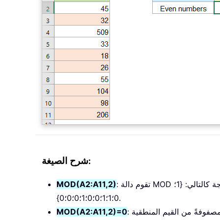
شرح الصيغة:
: تقوم دالة MOD بإرجاع الباقي بعد القسمة. وهنا، المقسوم عليه هو 2، لذا تُرجع الدالة 1 للأرقام الفردية و0 للأرقام الزوجية. وبالتالي، تكون النتيجة كالتالي: {1؛
MOD(A2:A11,2)
0؛1؛1؛0؛0؛1؛0؛0؛0}.
MOD(A2:A11,2)=0