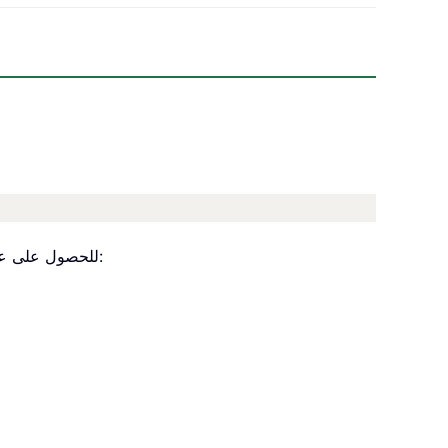
للحصول على عدد جميع الأرقام الزوجية، انظر لقطة الشاشة: