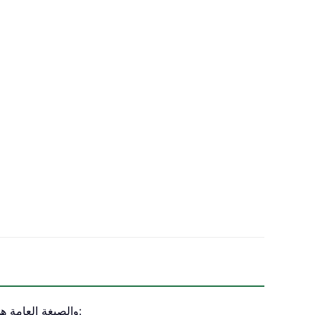
للحصول على عدد الخلايا التي تحتوي على أرقام فردية فقط، يمكن أن يساعدك الجمع بين دالتَي SUMPRODUCT وMOD، والصيغة العامة هي: