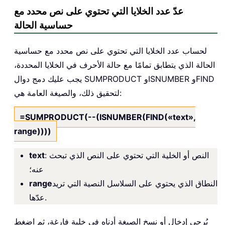
عدّ عدد الخلايا التي تحتوي على نص محدد مع
حساسية الحالة
لحساب عدد الخلايا التي تحتوي على نص محدد مع حساسية
الحالة الذي يتطابق تمامًا مع حالة الأحرف في الخلايا المحددة،
يجب عليك دمج دوال SUMPRODUCT وISNUMBER وFIND
لتحقيق ذلك، والصيغة العامة هي:
=SUMPRODUCT(--(ISNUMBER(FIND(«text»,
range))))
: النص أو الخلية التي تحتوي على النص الذي تبحث
text
عنه؛
النطاق الذي يحتوي على السلاسل النصية التي تريد
range
عدّها.
يُرجى إدخال أو نسخ الصيغة أدناه في خلية فارغة، ثم اضغط