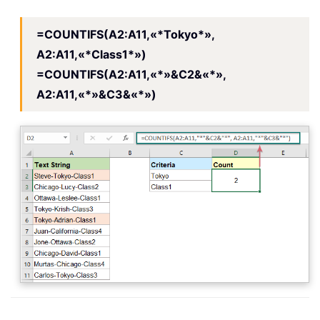
=COUNTIFS(A2:A11,«*Tokyo*»,
A2:A11,«*Class1*»)
=COUNTIFS(A2:A11,«*»&C2&«*»,
A2:A11,«*»&C3&«*»)