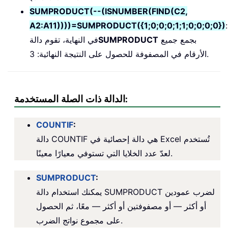
SUMPRODUCT(--(ISNUMBER(FIND(C2,
A2:A11))))=SUMPRODUCT({1;0;0;0;1;1;0;0;0;0})
:
بجمع جميع
SUMPRODUCT
في النهاية، تقوم دالة
الأرقام في المصفوفة للحصول على النتيجة النهائية: 3.
الدالة ذات الصلة المستخدمة:
COUNTIF
:
دالة COUNTIF هي دالة إحصائية في Excel تُستخدم
لعدّ عدد الخلايا التي تستوفي معيارًا معينًا.
SUMPRODUCT
:
يمكنك استخدام دالة SUMPRODUCT لضرب عمودين
أو أكثر — أو مصفوفتين أو أكثر — معًا، ثم الحصول
على مجموع نواتج الضرب.