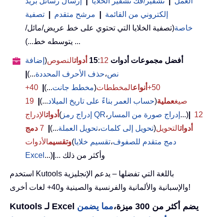
العمل
|
تشفير/فك تشفير الخلايا
|
إرسال رسائل بريد
إلكتروني من القائمة
|
مرشح متقدم
|
تصفية
خاصة
(تصفية الخلايا التي تحتوي على خط عريض/مائل/
يتوسطه خط...) ...
أفضل مجموعات أدوات 15
12
:
أدوات
النصوص
(
إضافة
نص
،
حذف الأحرف المحددة
...)
|
50+
أنواع
المخططات
(
مخطط جانت
...)
|
40+
صيغ
عملية
(
حساب العمر بناءً على تاريخ الميلاد
...)
|
19
12
|
...)
إدراج صورة من المسار
،
إدراج رمز QR
(
أدوات
الإدراج
أدوات
التحويل
(
تحويل إلى كلمات
،
تحويل العملة
...)
|
7
دمج
دمج متقدم للصفوف
،
تقسيم خلايا
(
وتقسيم
الأدوات
... وأكثر من ذلك
|
...)
Excel
استخدم Kutools باللغة التي تفضلها – يدعم الإنجليزية
والإسبانية والألمانية والفرنسية والصينية و40+ لغات أخرى!
Kutools لـ Excel يضم أكثر من 300 ميزة،
مما يضمن