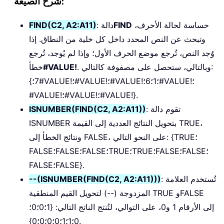
شرح الصيغة:
حساسة لحالة الأحرف،
FIND
: دالة
FIND(C2, A2:A11)
وتبحث عن النص المحدد داخل كل خلية من النطاق. إذا
وُجد النص، تُرجع موضع الحرف الأول؛ وإذا لم يُوجد، تُرجع
. وبالتالي، ستحصل على مصفوفة كالتالي:
#VALUE!
خطأ
{7؛#VALUE!؛#VALUE!؛#VALUE!؛1؛6؛#VALUE!؛
#VALUE!؛#VALUE!؛#VALUE!}.
: تقوم دالة
ISNUMBER(FIND(C2, A2:A11))
ISNUMBER بتحويل النتائج العددية إلى القيمة TRUE،
ونتائج الخطأ إلى FALSE، على النحو التالي: {TRUE؛
FALSE؛FALSE؛FALSE؛TRUE؛TRUE؛FALSE؛FALSE؛
FALSE؛FALSE}.
: تُستخدم العلامة
--(ISNUMBER(FIND(C2, A2:A11)))
المزدوجة (--) لتحويل القيم المنطقية TRUE وFALSE
إلى الأرقام 1 و0، على التوالي، لتُنتج الناتج التالي: {1؛0؛0؛
0؛1؛1؛0؛0؛0؛0}.