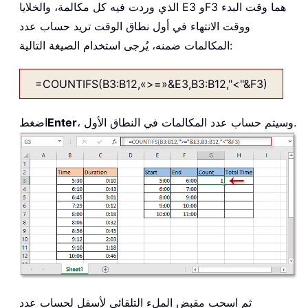
الذي وردت فيه كل مكالمة، والخلايا E3 وF3 هما وقت البدء
ووقت الانتهاء في أول نطاق الوقت تريد حساب عدد
المكالمات ضمنه، يُرجى استخدام الصيغة التالية:
=COUNTIFS(B3:B12,«>=»&E3,B3:B12,"<"&F3)
، وسيتم حساب عدد المكالمات في النطاق الأول.
Enter
اضغط
ثم اسحب مقبض الملء التلقائي لأسفل لحساب عدد