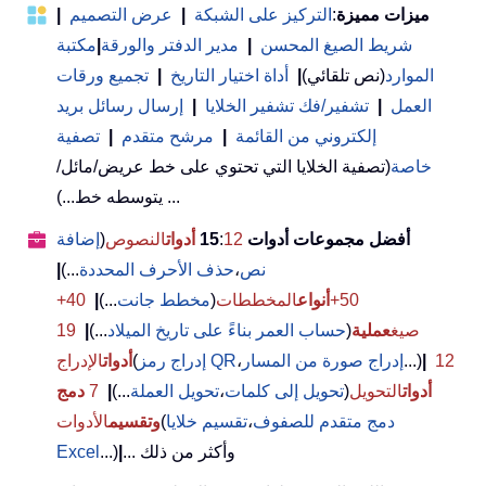
ميزات مميزة
:
التركيز على الشبكة
|
عرض التصميم
|
شريط الصيغ المحسن
|
مدير الدفتر والورقة
|
مكتبة
الموارد
(نص تلقائي)
|
أداة اختيار التاريخ
|
تجميع ورقات
العمل
|
تشفير/فك تشفير الخلايا
|
إرسال رسائل بريد
إلكتروني من القائمة
|
مرشح متقدم
|
تصفية
خاصة
(تصفية الخلايا التي تحتوي على خط عريض/مائل/
يتوسطه خط...) ...
أفضل مجموعات أدوات 15
12
:
أدوات
النصوص
(
إضافة
نص
،
حذف الأحرف المحددة
...)
|
50+
أنواع
المخططات
(
مخطط جانت
...)
|
40+
صيغ
عملية
(
حساب العمر بناءً على تاريخ الميلاد
...)
|
19
12
|
...)
إدراج صورة من المسار
،
إدراج رمز QR
(
أدوات
الإدراج
أدوات
التحويل
(
تحويل إلى كلمات
،
تحويل العملة
...)
|
7
دمج
دمج متقدم للصفوف
،
تقسيم خلايا
(
وتقسيم
الأدوات
... وأكثر من ذلك
|
...)
Excel