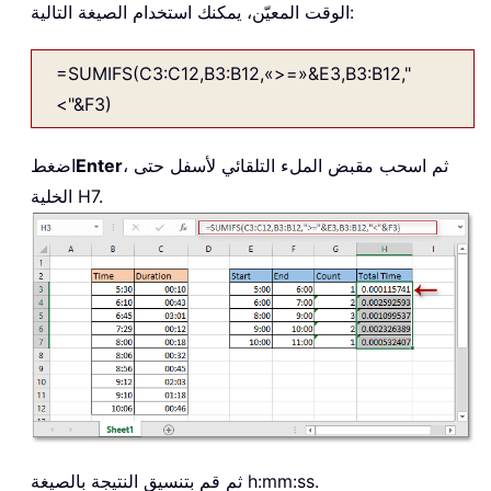
الوقت المعيّن، يمكنك استخدام الصيغة التالية:
=SUMIFS(C3:C12,B3:B12,«>=»&E3,B3:B12,"
<"&F3)
، ثم اسحب مقبض الملء التلقائي لأسفل حتى
Enter
اضغط
الخلية H7.
ثم قم بتنسيق النتيجة بالصيغة h:mm:ss.