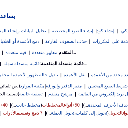
Kutools لـ
ذكي
|
إنشاء كود
|
إنشاء الصيغ المخصصة
|
تحليل البيانات وإنشاء ا
علامة على المكررات
|
حذف الصفوف الفارغة
|
دمج الأعمدة أو الخلايا
...
بحث VLookup المتقدم
:
معايير متعددة
|
قيم متعددة
|
...
قائمة منسدلة المتقدمة
:
قائمة منسدلة سهلة
|
د محدد من الأعمدة
|
نقل الأعمدة
|
تبديل حالة ظهور الأعمدة المخفي
شريط الصيغ المحسن
|
مدير الدفتر والورقة
|
مكتبة الموارد
(نص تلقائي
بريد إلكتروني من القائمة
|
مرشح متقدم
|
تصفية خاصة
ذف الأحرف المحددة
...)
|
50+
أنواع
المخططات
(
مخطط جانت
...)
|
40+ صيغ
وات
التحويل
(
تحويل إلى كلمات
،
تحويل العملة
...)
|
7
دمج وتقسيم
الأدوات
|