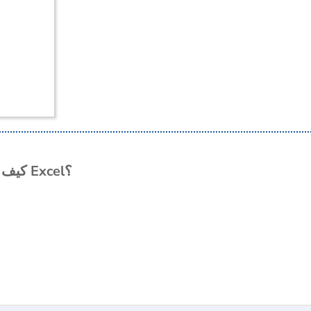
كيف يمكن عدّ عدد الأحرف في نطاق من الخلايا في Excel؟