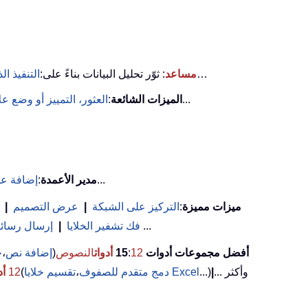
…
KUTOOLS AI مساعد
: ثوّر تحليل البيانات بناءً على:
التنفيذ ال
...
الميزات الشائعة
:
العثور، التمييز أو وضع 
...
مدير الأعمدة
:
إضافة عد
ميزات مميزة
:
التركيز على الشبكة
|
عرض التصميم
|
(تصفية الخلايا التي تحتوي على خط عريض/مائل/يتوسطه خط...) ...
فك تشفير الخلايا
|
إرسال رسائل 
أفضل مجموعات أدوات 15
12
:
أدوات
النصوص
(
إضافة نص
،
ح
... وأكثر
|
...)
تقسيم خلايا Excel
دمج متقدم للصفوف
،
(
12
أد