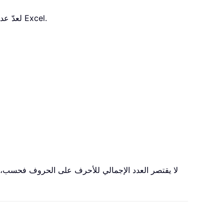
يشرح هذا البرنامج التعليمي كيفية استخدام صيغة تعتمد على دالتي LEN وSUBSTITUTE لعدّ عدد مرات ظهور حرف معيّن في خلية Excel.
لا يقتصر العدد الإجمالي للأحرف على الحروف فحسب، بل 