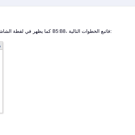
كما يظهر في لقطة الشاشة أدناه، إذا كنت ترغب في عدّ جميع الأحرف ضمن النطاق B5:B8، فاتبع الخطوات التالية: