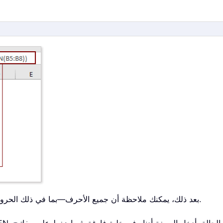
بعد ذلك، يمكنك ملاحظة أن جميع الأحرف—بما في ذلك الحروف والمسافات والرموز ضمن النطاق المحدد—قد تم عدّها.