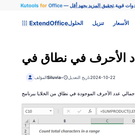
وات قوية.
Office
for
Kutools
الأسعار
تنزيل
الحلول
ExtendOffice
2024-10-22
تاريخ التعديل
•
Siluvia
المؤلف