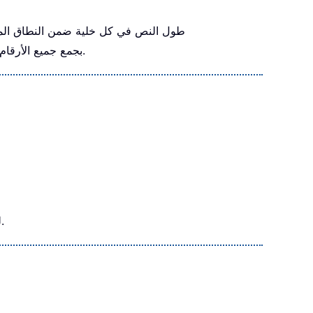
: تحسب دالة LEN طول النص في كل خلية ضمن النطاق ا
: تقوم دالة SUMPRODUCT بجمع جميع الأرقام في المصفوفة وتعيد الناتج: 23 + 9 + 16 + 23 = 71.
تُستخدم دالة SUMPRODUCT لضرب عمودين أو أكثر، أو مصفوفتين معًا، ثم جمع نواتج الضرب للحصول على المجموع الكلي.