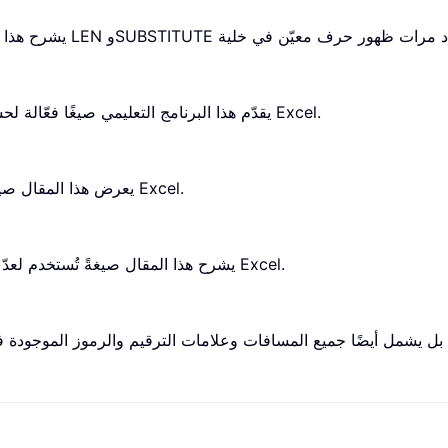
يقدّم هذا البرنامج التعليمي صيغًا فعّالة لحساب عدد مرات ظهور حرف معيّن ضمن نطاق خلايا في Excel.
يعرض هذا المقال صيغةً لحساب عدد مرات ظهور كلمة معيّنة داخل خلية في Excel.
يشرح هذا المقال صيغةً تُستخدم لعدّ عدد مرات ظهور كلمة معيّنة ضمن نطاق من الخلايا في Excel.
يشمل أيضًا جميع المسافات وعلامات الترقيم والرموز الموجودة في ال