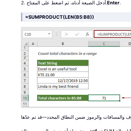
.
Enter
2. أدخل الصيغة أدناه، ثم اضغط على المفتاح.
=SUMPRODUCT(LEN(B5:B8))
نصائح:
صيغة بديلة أخرى هي الجمع بين دالة SUM ودالة LEN. في هذه الحالة، أدخل الصيغة أدناه في خلية فارغة، ثم اضغط على مفاتيح Ctrl + Shift + Enter للحصول على إجمالي عدد