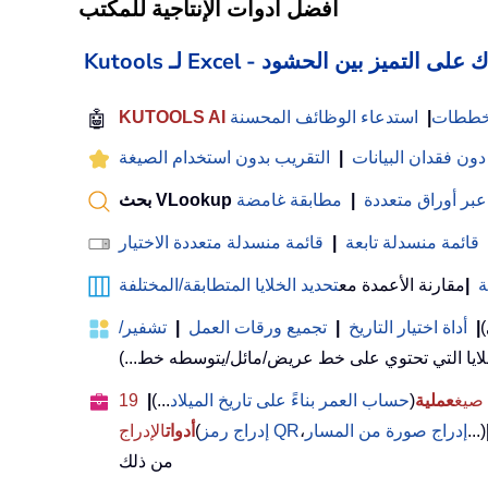
أفضل أدوات الإنتاجية للمكتب
 Excel - يساعدك على التميز بين الحشود
لمخططات
|
استدعاء الوظائف المحسنة
🤖
 دون فقدان البيانات
|
التقريب بدون استخدام الصيغة
عبر أوراق متعددة
|
مطابقة غامضة
قائمة منسدلة تابعة
|
قائمة منسدلة متعددة الاختيار
ة
|
مقارنة الأعمدة مع
تحديد الخلايا المتطابقة/المختلفة
)
|
أداة اختيار التاريخ
|
تجميع ورقات العمل
|
تشفير/
عملية
(
حساب العمر بناءً على تاريخ الميلاد
...)
|
19
...)
إدراج صورة من المسار
،
إدراج رمز QR
(
أدوات
الإدراج
من ذلك